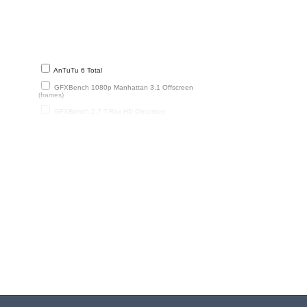
AnTuTu 6 Total
GFXBench 1080p Manhattan 3.1 Offscreen
(frames)
GFXBench 2.7 T-Rex HD Onscreen
)
GFXBench 3.1 Manhattan Onscreen
PassMark 2D