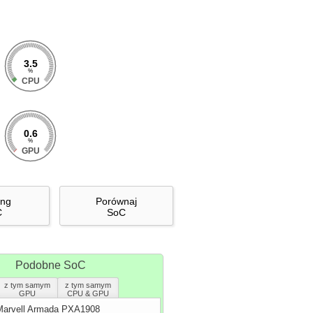
3.5
%
CPU
0.6
%
GPU
ing
Porównaj
C
SoC
Podobne SoC
z tym samym
z tym samym
GPU
CPU & GPU
Marvell Armada PXA1908