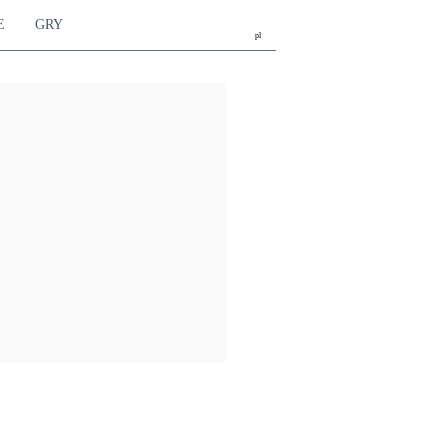
E
GRY
pl