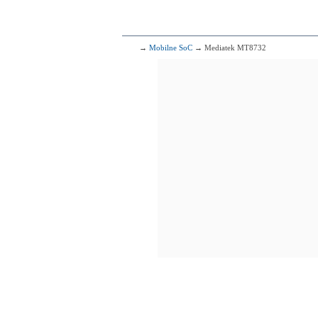
295
Qualcomm
8x1.80 G
296
Qualcomm
→
Mobilne SoC
→ Mediatek MT8732
4x2.30 
297
Me
4x2.30 GHz 
4x1.65 GHz 
298
Qualcomm
2x2.00 G
4x1.50 G
299
H
4x2.12 GHz C
4x1.70 GHz C
300
4x1.60 GHz Corte
4x1.20 GHz Corte
301
Med
4x2.30 GHz Cor
4x1.80 GHz Cor
302
Me
4x2.30 GHz Cor
4x1.65 GHz Cor
303
Me
4x2.30 GHz Cor
4x1.80 GHz Cor