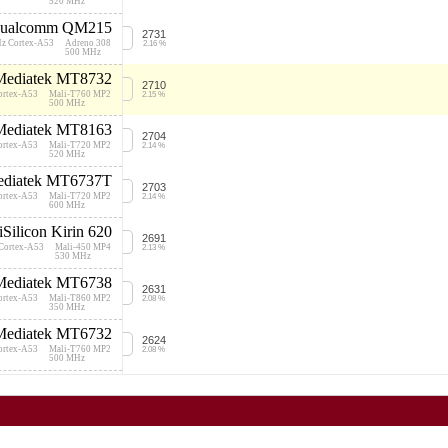
520 MHz
ualcomm QM215
2731
Hz Cortex-A53
Adreno 308
2.16 %
500 MHz
Mediatek MT8732
2710
ortex-A53
Mali-T760 MP2
2.15 %
500 MHz
Mediatek MT8163
2704
ortex-A53
Mali-T720 MP2
2.14 %
520 MHz
diatek MT6737T
2703
ortex-A53
Mali-T720 MP2
2.14 %
600 MHz
iSilicon Kirin 620
2691
Cortex-A53
Mali-450 MP4
2.13 %
530 MHz
Mediatek MT6738
2631
ortex-A53
Mali-T860 MP2
2.08 %
350 MHz
Mediatek MT6732
2624
ortex-A53
Mali-T760 MP2
2.08 %
500 MHz
Mediatek MT8167
2554
 GHz Cortex-A35
GE8300
2.02 %
550 MHz
Mediatek MT6592
2519