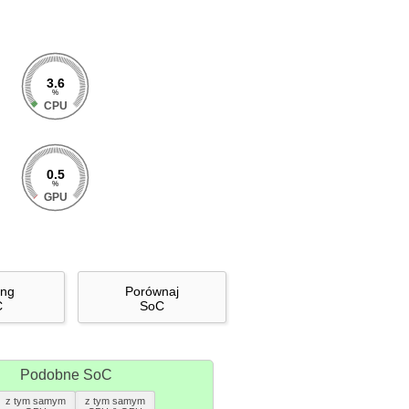
3.6
%
CPU
0.5
%
GPU
ing
Porównaj
C
SoC
Podobne SoC
z tym samym
z tym samym