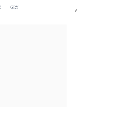
E
GRY
pl