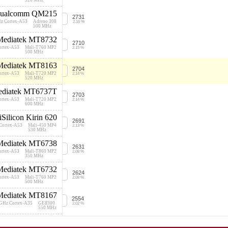
520 MHz
ualcomm QM215
2731
Hz Cortex-A53
Adreno 308
2.16 %
500 MHz
Mediatek MT8732
2710
ortex-A53
Mali-T760 MP2
2.15 %
500 MHz
Mediatek MT8163
2704
ortex-A53
Mali-T720 MP2
2.14 %
520 MHz
diatek MT6737T
2703
ortex-A53
Mali-T720 MP2
2.14 %
600 MHz
iSilicon Kirin 620
2691
Cortex-A53
Mali-450 MP4
2.13 %
530 MHz
Mediatek MT6738
2631
ortex-A53
Mali-T860 MP2
2.08 %
350 MHz
Mediatek MT6732
2624
ortex-A53
Mali-T760 MP2
2.08 %
500 MHz
Mediatek MT8167
2554
 GHz Cortex-A35
GE8300
2.02 %
550 MHz
Mediatek MT6592
2519