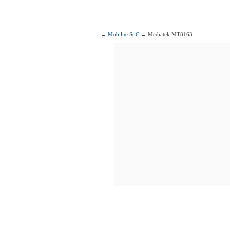
295
Qualcomm
8x1.80 G
296
Qualcomm
→
Mobilne SoC
→ Mediatek MT8163
4x2.30 
297
Me
4x2.30 GHz 
4x1.65 GHz 
298
Qualcomm
2x2.00 G
4x1.50 G
299
H
4x2.12 GHz C
4x1.70 GHz C
300
4x1.60 GHz Corte
4x1.20 GHz Corte
301
Med
4x2.30 GHz Cor
4x1.80 GHz Cor
302
Me
4x2.30 GHz Cor
4x1.65 GHz Cor
303
Me
4x2.30 GHz Cor
4x1.80 GHz Cor