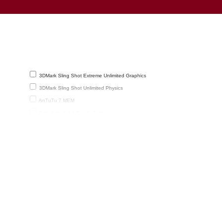
3DMark Sling Shot Extreme Unlimited Graphics
3DMark Sling Shot Unlimited Physics
AnTuTu 7 MEM
Geekbench 4.4 Single-Core
een
GFXBench 1440p Manhattan 3.1.1 Offscreen
(frames)
GFXBench 3.0 Manhattan Offscreen
Octane 2 Total
PCMark for Android (Storage)