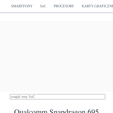
31053
goose M5
Mali-G77 MP11
24.60 %
tex-A76
800 MHz
SMARTFONY
SoC
PROCESORY
KARTY GRAFICZN
tex-A55
dragon 7s Gen 4
30386
 Cortex-A720
Adreno 810
24.07 %
 Cortex-A720
1050 MHz
 Cortex-A520
ensity 7200 Ultra
29975
rtex-A715
Mali-G610 MC4
23.74 %
rtex-A510
600 MHz
k Dimensity 7400
29907
ortex-A78
Mali-G615 MC2
23.69 %
ortex-A55
1000 MHz
 Dimensity 7400X
29906
ortex-A78
Mali-G615 MC2
23.69 %
ortex-A55
1000 MHz
 Dimensity 1000+
29478
Cortex-A77
Mali-G77 MP9
23.35 %
Cortex-A55
850 MHz
dragon 7s Gen 3
29201
 Cortex-A720
Adreno 810
23.13 %
 Cortex-A720
1050 MHz
 Cortex-A520
 Kompanio 1300T
28958
Cortex-A78
Mali-G77 MP9
22.94 %
Cortex-A55
850 MHz
ung Exynos 1480
Qualcomm Snapdragon 695
28798
z Cortex-A78
Xclipse 530
22.81 %