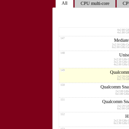
6x1.80 G
All
CPU multi-core
CPU
145
H
1x2.36 GHz 
3x2.22 GHz 
4x1.84 GHz 
146
Qualcomm
4x2.80 G
4x1.80 G
147
Mediate
2x2.50 GHz C
6x2.00 GHz C
148
Unis
1x2.50 GHz 
3x2.20 GHz 
4x2.00 GHz 
149
Qualcomm
2x2.20 G
6x1.70 G
150
Qualcomm Snap
2x2.00 GHz
6x1.80 GHz
151
Qualcomm Sna
2x2.20 G
6x2.00 G
152
H
2x2.20 GHz 
6x1.90 GHz 