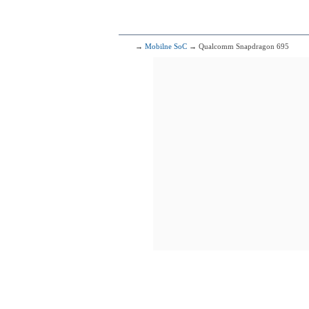
2x2.73 GHz Mon
2x2.50 GHz Cor
4x2.00 GHz Cor
88
Qualcomm Snap
→
Mobilne SoC
→ Qualcomm Snapdragon 695
1x2.70 GHz
3x2.40 GHz
4x1.80 GHz
89
Mediatek Dim
2x2.80 GHz Co
6x2.00 GHz Co
90
Mediate
4x2.60 GHz C
4x2.00 GHz C
91
Mediatek
4x2.60 GHz C
4x2.00 GHz C
92
Mediatek
4x2.60 GHz 
4x2.00 GHz 
93
Qualcomm Snap
1x2.50 GHz
3x2.40 GHz
4x1.80 GHz
94
Mediatek
4x2.60 GHz 
4x2.00 GHz 
95
Sams
4x2.75 GH