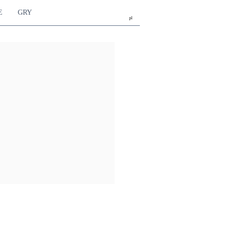
E
GRY
pl