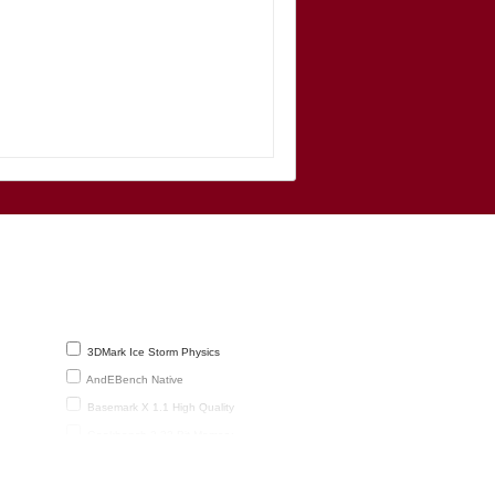
3DMark Ice Storm Physics
AndEBench Native
Basemark X 1.1 High Quality
Geekbench 2 32-Bit Memory
Geekbench 3 32-Bit Single-Core
Linpack Single Thread