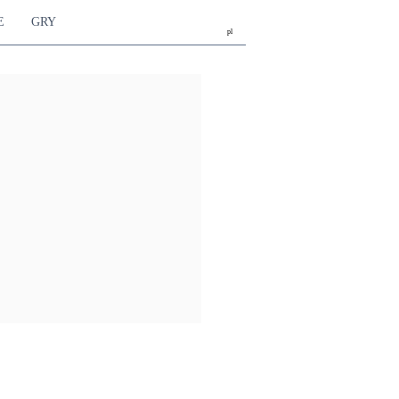
E
GRY
pl