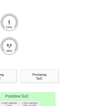
2
%
CPU
0.3
%
GPU
ing
Porównaj
C
SoC
Podobne SoC
z tym samym
z tym samym
GPU
CPU & GPU