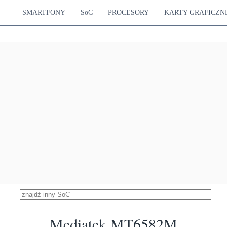
diatek Helio G25
SMARTFONY
SoC
PROCESORY
KARTY GRAFICZN
3891
tex-A53
PowerVR GE8320
3.08 %
650 MHz
 Snapdragon 430
3885
Hz Cortex-A53
Adreno 505
3.08 %
450 MHz
 Snapdragon 435
3807
Hz Cortex-A53
Adreno 505
3.02 %
450 MHz
diatek Helio P10
3805
ortex-A53
Mali-T860 MP2
3.01 %
ortex-A53
700 MHz
Mediatek MT8168
3739
Cortex-A53
Mali-G52 MP1
2.96 %
850 MHz
Intel Atom Z3530
3718
 GHz Moorefield
G6430
2.95 %
457 MHz
 Snapdragon 615
3661
Hz Cortex-A53
Adreno 405
2.90 %
Hz Cortex-A53
550 MHz
 Snapdragon 617
3617
Hz Cortex-A53
Adreno 405
2.87 %
Hz Cortex-A53
550 MHz
Mediatek MT6582M
 Snapdragon 616
3570