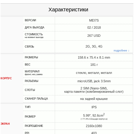
Характеристики
MEI7S
ВЕРСИИ
02 / 2018
ДАТА ВЫХОДА
СТОИМОСТЬ
267 USD
на момент выхода
2G, 3G, 4G
СВЯЗЬ
подробнее ↓
158.6 x 75.4 x 8.1 mm
РАЗМЕРЫ
181 г
ВЕС
МАТЕРИАЛ
стекло, металл, металл
фронт, низ, рамка
КОРПУС
microUSB, jack 3.5mm
РАЗЪЕМЫ
2 SIM (Nano-SIM),
СЛОТЫ
карта памяти (комбинированный слот)
на задней крышке
СКАНЕР ПАЛЬЦА
IPS
ТИП
2
5.99", 92.6cm
РАЗМЕР
(~77.4% площади корпуса)
ЭКРАН
2160x1080
РАЗРЕШЕНИЕ
403
PPI