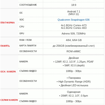
18:9
СООТНОШЕНИЕ
Android 7.1
ОС
(MIUI 11)
Qualcomm Snapdragon 636
SOC
ПЛАТФОРМА
4x1.8GHz Cortex-A73
CPU
4x1.6GHz Cortex-A53
Adreno 509, 720MHz
GPU
4/64, 6/64 GB
RAM / ROM
до 256GB (комбинированный слот)
КАРТА ПАМЯТИ
ПАМЯТЬ
ROM eMMC
ОСОБЕННОСТИ
Двойная
• 12MP, f/2.2, 1/2.9", 1.25µm, PDAF
КАМЕРА
• 5MP, f/2.0 (depth)
1080p - 30fps
СЪЕМКА ВИДЕО
ОСН. КАМЕРА
• Панорама
ОСОБЕННОСТИ
• High Dynamic Range (HDR)
• Двойная LED-вспышка
Одинарная
КАМЕРА
• 20MP, f/2.2, 1/3", 0.9µm
СЕЛФИ КАМЕРА
1080p - 30fps
СЪЕМКА ВИДЕО