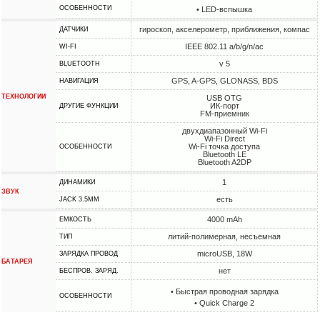
ОСОБЕННОСТИ
• LED-вспышка
гироскоп, акселерометр, приближения, компас
ДАТЧИКИ
IEEE 802.11 a/b/g/n/ac
WI-FI
v 5
BLUETOOTH
GPS, A-GPS, GLONASS, BDS
НАВИГАЦИЯ
ТЕХНОЛОГИИ
USB OTG
ИК-порт
ДРУГИЕ ФУНКЦИИ
FM-приемник
двухдиапазонный Wi-Fi
Wi-Fi Direct
Wi-Fi точка доступа
ОСОБЕННОСТИ
Bluetooth LE
Bluetooth A2DP
1
ДИНАМИКИ
ЗВУК
есть
JACK 3.5MM
4000 mAh
ЕМКОСТЬ
литий-полимерная, несъемная
ТИП
microUSB, 18W
ЗАРЯДКА ПРОВОД
БАТАРЕЯ
нет
БЕСПРОВ. ЗАРЯД.
• Быстрая проводная зарядка
ОСОБЕННОСТИ
• Quick Charge 2