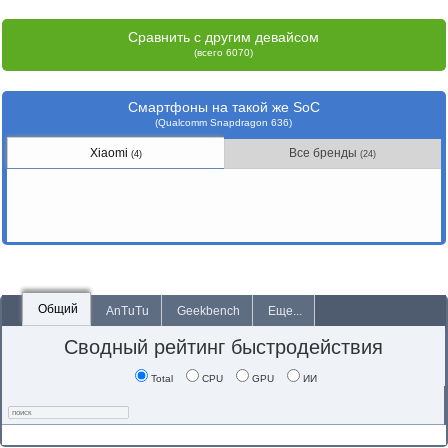
Сравнить с другим девайсом
(всего 6070)
Смартфоны на такой же SoC
(Qualcomm Snapdragon 636)
Xiaomi
Все бренды
(4)
(24)
Общий
AnTuTu
Geekbench
Еще...
Сводный рейтинг быстродействия
Total
CPU
GPU
ИИ