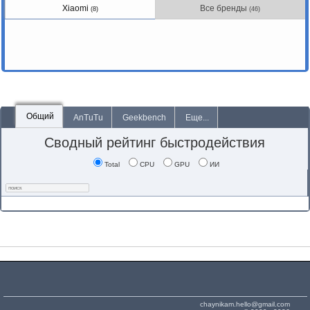
Xiaomi
Все бренды
(8)
(46)
Общий
AnTuTu
Geekbench
Еще...
Сводный рейтинг быстродействия
Total
CPU
GPU
ИИ
chaynikam.hello@gmail.com