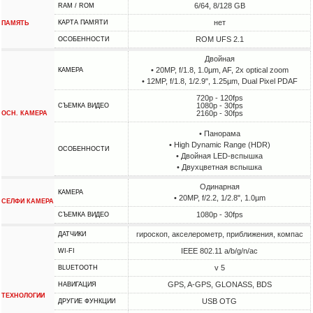
6/64, 8/128 GB
RAM / ROM
нет
КАРТА ПАМЯТИ
ПАМЯТЬ
ROM UFS 2.1
ОСОБЕННОСТИ
Двойная
• 20MP, f/1.8, 1.0µm, AF, 2x optical zoom
КАМЕРА
• 12MP, f/1.8, 1/2.9", 1.25µm, Dual Pixel PDAF
720p - 120fps
1080p - 30fps
СЪЕМКА ВИДЕО
2160p - 30fps
ОСН. КАМЕРА
• Панорама
• High Dynamic Range (HDR)
ОСОБЕННОСТИ
• Двойная LED-вспышка
• Двухцветная вспышка
Одинарная
КАМЕРА
• 20MP, f/2.2, 1/2.8", 1.0µm
СЕЛФИ КАМЕРА
1080p - 30fps
СЪЕМКА ВИДЕО
гироскоп, акселерометр, приближения, компас
ДАТЧИКИ
IEEE 802.11 a/b/g/n/ac
WI-FI
v 5
BLUETOOTH
GPS, A-GPS, GLONASS, BDS
НАВИГАЦИЯ
ТЕХНОЛОГИИ
USB OTG
ДРУГИЕ ФУНКЦИИ