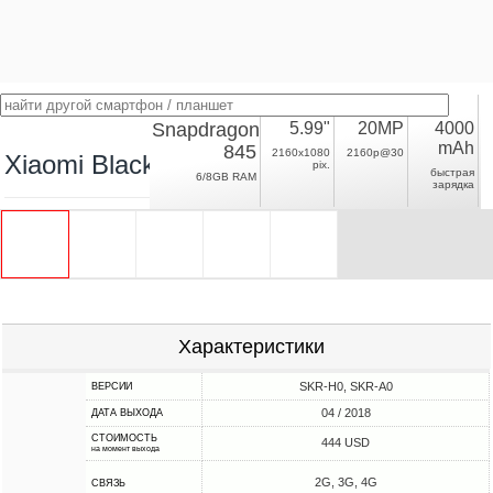
Snapdragon
5.99"
20MP
4000
mAh
845
2160x1080
2160p@30
Xiaomi Black Shark
pix.
быстрая
6/8GB RAM
зарядка
Характеристики
SKR-H0, SKR-A0
ВЕРСИИ
04 / 2018
ДАТА ВЫХОДА
СТОИМОСТЬ
444 USD
на момент выхода
2G, 3G, 4G
СВЯЗЬ