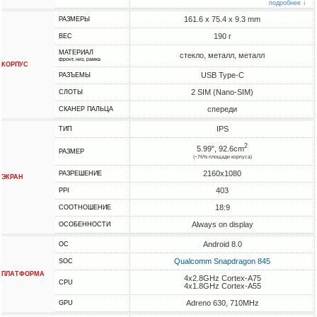
подробнее ↓
161.6 x 75.4 x 9.3 mm
РАЗМЕРЫ
190 г
ВЕС
МАТЕРИАЛ
стекло, металл, металл
фронт, низ, рамка
КОРПУС
USB Type-C
РАЗЪЕМЫ
2 SIM (Nano-SIM)
СЛОТЫ
спереди
СКАНЕР ПАЛЬЦА
IPS
ТИП
2
5.99", 92.6cm
РАЗМЕР
(~76% площади корпуса)
2160x1080
РАЗРЕШЕНИЕ
ЭКРАН
403
PPI
18:9
СООТНОШЕНИЕ
Always on display
ОСОБЕННОСТИ
Android 8.0
ОС
Qualcomm Snapdragon 845
SOC
ПЛАТФОРМА
4x2.8GHz Cortex-A75
CPU
4x1.8GHz Cortex-A55
Adreno 630, 710MHz
GPU