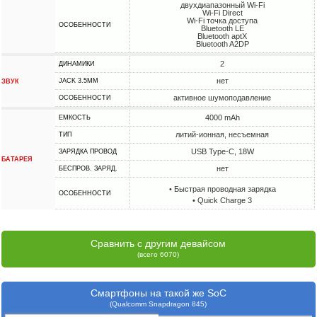
двухдиапазонный Wi-Fi
Wi-Fi Direct
Wi-Fi точка доступа
ОСОБЕННОСТИ
Bluetooth LE
Bluetooth aptX
Bluetooth A2DP
2
ДИНАМИКИ
нет
JACK 3.5MM
ЗВУК
активное шумоподавление
ОСОБЕННОСТИ
4000 mAh
ЕМКОСТЬ
литий-ионная, несъемная
ТИП
USB Type-C, 18W
ЗАРЯДКА ПРОВОД
БАТАРЕЯ
нет
БЕСПРОВ. ЗАРЯД.
• Быстрая проводная зарядка
ОСОБЕННОСТИ
• Quick Charge 3
Сравнить с другим девайсом
(всего 6070)
Смартфоны на такой же SoC
(Qualcomm Snapdragon 845)