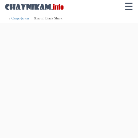
☰
→
Смартфоны
→ Xiaomi Black Shark