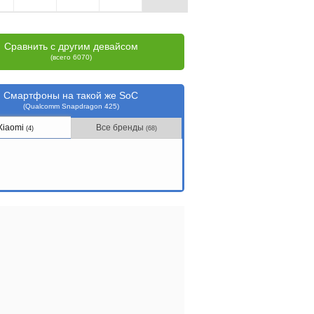
Сравнить с другим девайсом
(всего 6070)
Смартфоны на такой же SoC
(Qualcomm Snapdragon 425)
Xiaomi
Все бренды
(4)
(68)