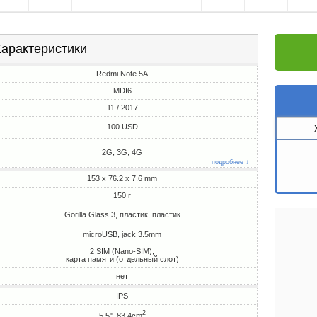
арактеристики
Redmi Note 5A
MDI6
11 / 2017
100 USD
2G, 3G, 4G
подробнее ↓
153 x 76.2 x 7.6 mm
150 г
Gorilla Glass 3, пластик, пластик
microUSB, jack 3.5mm
2 SIM (Nano-SIM),
карта памяти (отдельный слот)
нет
IPS
2
5.5", 83.4cm