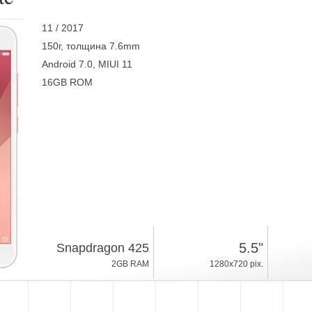
11 / 2017
150г, толщина 7.6mm
Android 7.0, MIUI 11
16GB ROM
5.5"
Snapdragon 425
2GB RAM
1280x720 pix.