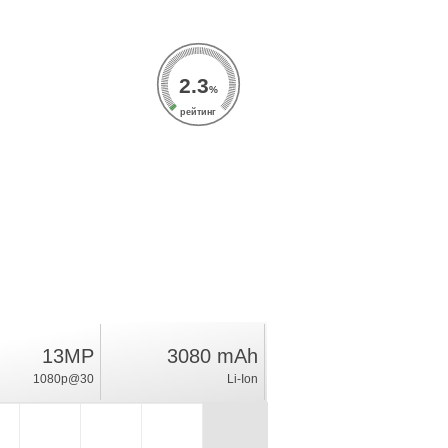
2.3
%
рейтинг
13MP
3080 mAh
1080p@30
Li-Ion