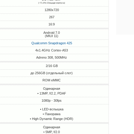
(~71.5% площади корпуса)
1280x720
267
16:9
Android 7.0
(MIUI 11)
Qualcomm Snapdragon 425
4x1.4GHz Cortex-A53
Adreno 308, 500MHz
2/16 GB
до 256GB (отдельный слот)
ROM eMMC
Одинарная
• 13MP, f/2.2, PDAF
1080p - 30fps
• LED-вспышка
• Панорама
• High Dynamic Range (HDR)
Одинарная
• 5MP, f/2.0