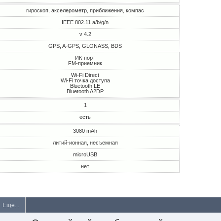
гироскоп, акселерометр, приближения, компас
IEEE 802.11 a/b/g/n
v 4.2
GPS, A-GPS, GLONASS, BDS
ИК-порт
FM-приемник
Wi-Fi Direct
Wi-Fi точка доступа
Bluetooth LE
Bluetooth A2DP
1
есть
3080 mAh
литий-ионная, несъемная
microUSB
нет
Еще...