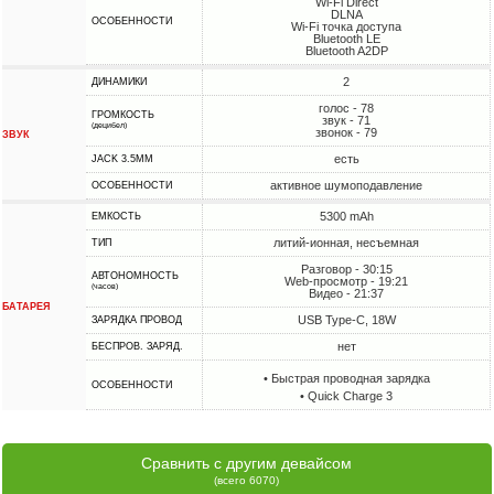
Wi-Fi Direct
DLNA
ОСОБЕННОСТИ
Wi-Fi точка доступа
Bluetooth LE
Bluetooth A2DP
2
ДИНАМИКИ
голос - 78
ГРОМКОСТЬ
звук - 71
(децибел)
звонок - 79
ЗВУК
есть
JACK 3.5MM
активное шумоподавление
ОСОБЕННОСТИ
5300 mAh
ЕМКОСТЬ
литий-ионная, несъемная
ТИП
Разговор - 30:15
АВТОНОМНОСТЬ
Web-просмотр - 19:21
(часов)
Видео - 21:37
БАТАРЕЯ
USB Type-C, 18W
ЗАРЯДКА ПРОВОД
нет
БЕСПРОВ. ЗАРЯД.
• Быстрая проводная зарядка
ОСОБЕННОСТИ
• Quick Charge 3
Сравнить с другим девайсом
(всего 6070)