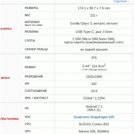
подробнее ↓
174.1 x 88.7 x 7.6 mm
РАЗМЕРЫ
211 г
ВЕС
МАТЕРИАЛ
Gorilla Glass 3, металл, металл
фронт, низ, рамка
КОРПУС
USB Type-C, jack 3.5mm
РАЗЪЕМЫ
2 SIM (Micro-SIM,Nano-SIM),
СЛОТЫ
карта памяти (комбинированный слот)
на задней крышке
СКАНЕР ПАЛЬЦА
IPS
ТИП
2
6.44", 114.3cm
РАЗМЕР
(~74% площади корпуса)
1920x1080
РАЗРЕШЕНИЕ
ЭКРАН
342
PPI
16:9
СООТНОШЕНИЕ
519nit / 1:1294
ЯРК. / КОНТРАСТ
Android 7.1
ОС
(MIUI 11)
Qualcomm Snapdragon 625
SOC
ПЛАТФОРМА
8x2GHz Cortex-A53
CPU
Adreno 506, 650MHz
GPU