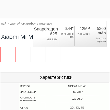
Snapdragon
6.44"
12MP
5300
mAh
625
1920x1080
720p@120
Xiaomi Mi Max 2
pix.
быстрая
4GB RAM
зарядка
Характеристики
MDE40, MDI40
ВЕРСИИ
06 / 2017
ДАТА ВЫХОДА
СТОИМОСТЬ
222 USD
на момент выхода
2G, 3G, 4G
СВЯЗЬ