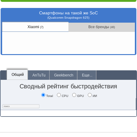
Смартфоны на такой же SoC
(Qualcomm Snapdragon 625)
Xiaomi
Все бренды
(7)
(46)
Общий
AnTuTu
Geekbench
Еще...
Сводный рейтинг быстродействия
Total
CPU
GPU
ИИ