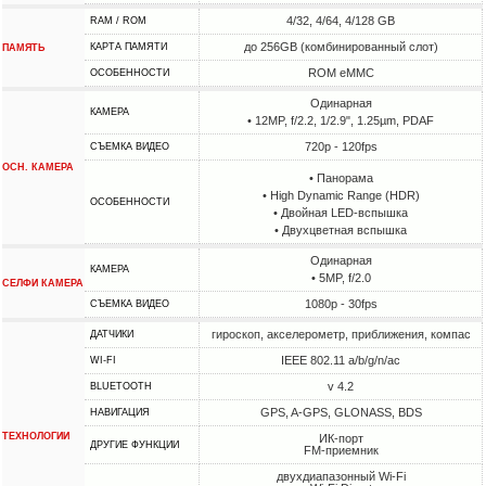
4/32, 4/64, 4/128 GB
RAM / ROM
до 256GB (комбинированный слот)
КАРТА ПАМЯТИ
ПАМЯТЬ
ROM eMMC
ОСОБЕННОСТИ
Одинарная
КАМЕРА
• 12MP, f/2.2, 1/2.9", 1.25µm, PDAF
720p - 120fps
СЪЕМКА ВИДЕО
ОСН. КАМЕРА
• Панорама
• High Dynamic Range (HDR)
ОСОБЕННОСТИ
• Двойная LED-вспышка
• Двухцветная вспышка
Одинарная
КАМЕРА
• 5MP, f/2.0
СЕЛФИ КАМЕРА
1080p - 30fps
СЪЕМКА ВИДЕО
гироскоп, акселерометр, приближения, компас
ДАТЧИКИ
IEEE 802.11 a/b/g/n/ac
WI-FI
v 4.2
BLUETOOTH
GPS, A-GPS, GLONASS, BDS
НАВИГАЦИЯ
ТЕХНОЛОГИИ
ИК-порт
ДРУГИЕ ФУНКЦИИ
FM-приемник
двухдиапазонный Wi-Fi