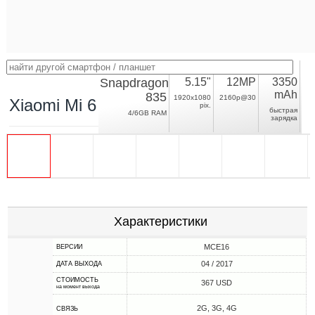
Snapdragon
5.15"
12MP
3350
mAh
835
1920x1080
2160p@30
Xiaomi Mi 6
pix.
быстрая
4/6GB RAM
зарядка
Характеристики
MCE16
ВЕРСИИ
04 / 2017
ДАТА ВЫХОДА
СТОИМОСТЬ
367 USD
на момент выхода
2G, 3G, 4G
СВЯЗЬ