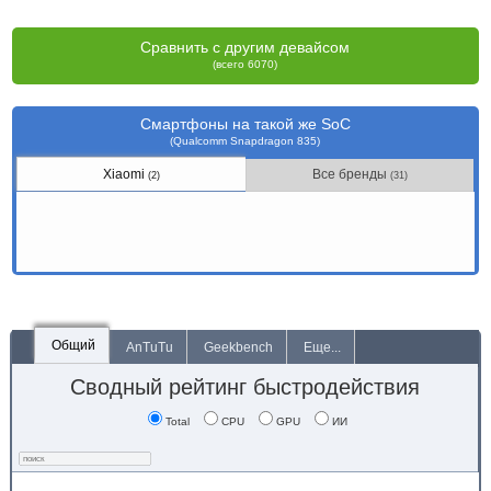
Сравнить с другим девайсом
(всего 6070)
Смартфоны на такой же SoC
(Qualcomm Snapdragon 835)
Xiaomi
Все бренды
(2)
(31)
Общий
AnTuTu
Geekbench
Еще...
Сводный рейтинг быстродействия
Total
CPU
GPU
ИИ