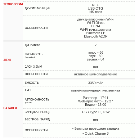
ТЕХНОЛОГИИ
NFC
USB OTG
ДРУГИЕ ФУНКЦИИ
ИК-порт
двухдиапазонный Wi-Fi
Wi-Fi Direct
DLNA
ОСОБЕННОСТИ
Wi-Fi точка доступа
Bluetooth LE
Bluetooth A2DP
2
ДИНАМИКИ
голос - 66
ГРОМКОСТЬ
звук - 69
(децибел)
звонок - 84
ЗВУК
нет
JACK 3.5MM
активное шумоподавление
ОСОБЕННОСТИ
3350 mAh
ЕМКОСТЬ
литий-полимерная, несъемная
ТИП
Разговор - 17:11
АВТОНОМНОСТЬ
Web-просмотр - 12:27
(часов)
Видео - 13:00
БАТАРЕЯ
USB Type-C, 18W
ЗАРЯДКА ПРОВОД
нет
БЕСПРОВ. ЗАРЯД.
• Быстрая проводная зарядка
ОСОБЕННОСТИ
• Quick Charge 3