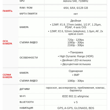
Adreno 540, 710MHz
GPU
4/64, 6/64, 6/128 GB
RAM / ROM
ПАМЯТЬ
нет
КАРТА ПАМЯТИ
Двойная
• 12MP, f/1.8, 27mm (wide), 1/2.9", 1.25µm,
PDAF, 4-axis OIS
КАМЕРА
• 12MP, f/2.6, 52mm (telephoto), 1.0µm, AF, 2x
optical zoom
720p - 120fps
ОСН.
1080p - 30fps
СЪЕМКА ВИДЕО
КАМЕРА
2160p - 30fps
• Панорама
• High Dynamic Range (HDR)
ОСОБЕННОСТИ
• Двойная LED-вспышка
• Двухцветная вспышка
Одинарная
КАМЕРА
• 8MP
СЕЛФИ
КАМЕРА
1080p - 30fps
СЪЕМКА ВИДЕО
гироскоп, акселерометр, приближения, компас,
ДАТЧИКИ
барометр
IEEE 802.11 a/b/g/n/ac
WI-FI
v 5
BLUETOOTH
GPS, A-GPS, GLONASS, BDS
НАВИГАЦИЯ