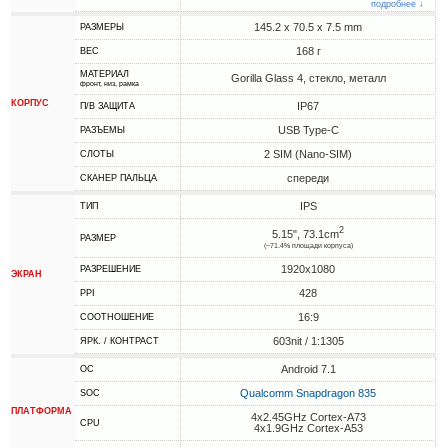
подробнее ↓
145.2 x 70.5 x 7.5 mm
РАЗМЕРЫ
168 г
ВЕС
МАТЕРИАЛ
Gorilla Glass 4, стекло, металл
фронт, низ, рамка
КОРПУС
IP67
П/В ЗАЩИТА
USB Type-C
РАЗЪЕМЫ
2 SIM (Nano-SIM)
СЛОТЫ
спереди
СКАНЕР ПАЛЬЦА
IPS
ТИП
2
5.15", 73.1cm
РАЗМЕР
(~71.4% площади корпуса)
1920x1080
РАЗРЕШЕНИЕ
ЭКРАН
428
PPI
16:9
СООТНОШЕНИЕ
603nit / 1:1305
ЯРК. / КОНТРАСТ
Android 7.1
ОС
Qualcomm Snapdragon 835
SOC
ПЛАТФОРМА
4x2.45GHz Cortex-A73
CPU
4x1.9GHz Cortex-A53