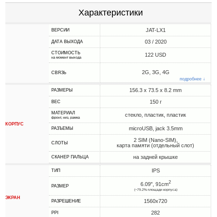
Характеристики
JAT-LX1
ВЕРСИИ
03 / 2020
ДАТА ВЫХОДА
СТОИМОСТЬ
122 USD
на момент выхода
2G, 3G, 4G
СВЯЗЬ
подробнее ↓
156.3 x 73.5 x 8.2 mm
РАЗМЕРЫ
150 г
ВЕС
МАТЕРИАЛ
стекло, пластик, пластик
фронт, низ, рамка
КОРПУС
microUSB, jack 3.5mm
РАЗЪЕМЫ
2 SIM (Nano-SIM),
СЛОТЫ
карта памяти (отдельный слот)
на задней крышке
СКАНЕР ПАЛЬЦА
IPS
ТИП
2
6.09", 91cm
РАЗМЕР
(~79.2% площади корпуса)
ЭКРАН
1560x720
РАЗРЕШЕНИЕ
282
PPI