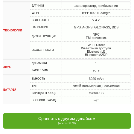
акселерометр, приближения
ДАТЧИКИ
IEEE 802.11 a/b/g/n
WI-FI
v 4.2
BLUETOOTH
GPS, A-GPS, GLONASS, BDS
НАВИГАЦИЯ
ТЕХНОЛОГИИ
NFC
ДРУГИЕ ФУНКЦИИ
FM-приемник
Wi-Fi Direct
Wi-Fi точка доступа
ОСОБЕННОСТИ
Bluetooth LE
Bluetooth A2DP
1
ДИНАМИКИ
ЗВУК
есть
JACK 3.5MM
3020 mAh
ЕМКОСТЬ
литий-полимерная, несъемная
ТИП
БАТАРЕЯ
microUSB
ЗАРЯДКА ПРОВОД
нет
БЕСПРОВ. ЗАРЯД.
Сравнить с другим девайсом
(всего 6070)