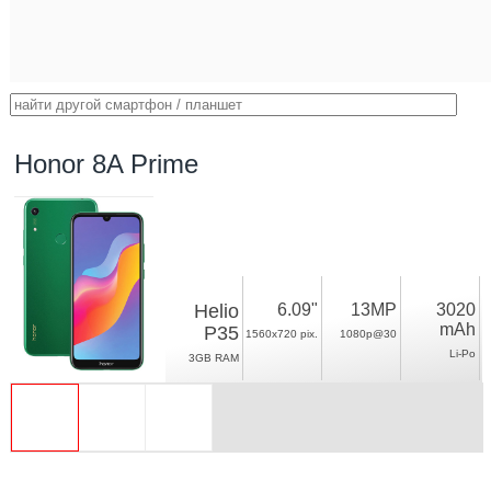
Honor 8A Prime
Helio
6.09"
13MP
3020
mAh
P35
1560x720 pix.
1080p@30
Li-Po
3GB RAM