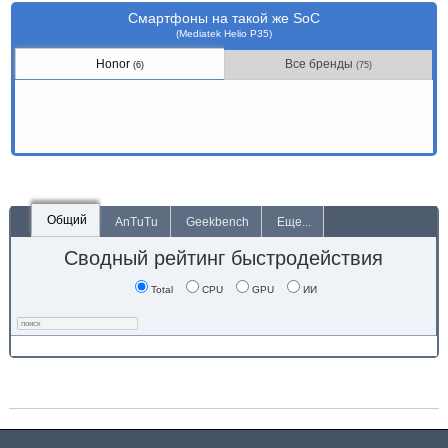
Смартфоны на такой же SoC
(Mediatek Helio P35)
Honor
Все бренды
(6)
(75)
Общий
AnTuTu
Geekbench
Еще...
Сводный рейтинг быстродействия
Total
CPU
GPU
ИИ