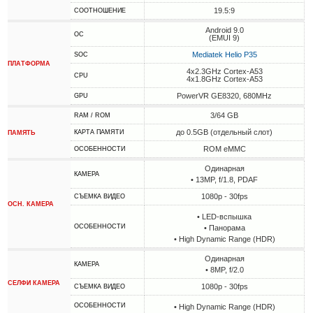
19.5:9
СООТНОШЕНИЕ
Android 9.0
ОС
(EMUI 9)
Mediatek Helio P35
SOC
ПЛАТФОРМА
4x2.3GHz Cortex-A53
CPU
4x1.8GHz Cortex-A53
PowerVR GE8320, 680MHz
GPU
3/64 GB
RAM / ROM
до 0.5GB (отдельный слот)
КАРТА ПАМЯТИ
ПАМЯТЬ
ROM eMMC
ОСОБЕННОСТИ
Одинарная
КАМЕРА
• 13MP, f/1.8, PDAF
1080p - 30fps
СЪЕМКА ВИДЕО
ОСН. КАМЕРА
• LED-вспышка
ОСОБЕННОСТИ
• Панорама
• High Dynamic Range (HDR)
Одинарная
КАМЕРА
• 8MP, f/2.0
СЕЛФИ КАМЕРА
1080p - 30fps
СЪЕМКА ВИДЕО
ОСОБЕННОСТИ
• High Dynamic Range (HDR)