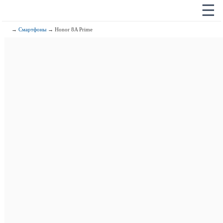
☰
→
Смартфоны
→ Honor 8A Prime