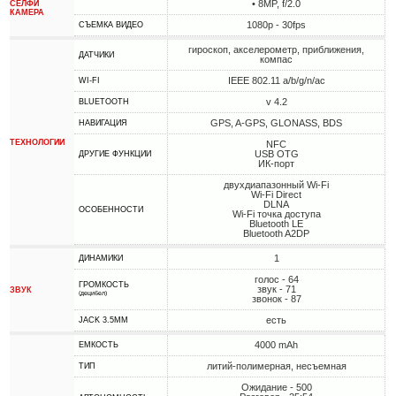
• 8MP, f/2.0
СЕЛФИ
КАМЕРА
1080p - 30fps
СЪЕМКА ВИДЕО
гироскоп, акселерометр, приближения,
ДАТЧИКИ
компас
IEEE 802.11 a/b/g/n/ac
WI-FI
v 4.2
BLUETOOTH
GPS, A-GPS, GLONASS, BDS
НАВИГАЦИЯ
ТЕХНОЛОГИИ
NFC
USB OTG
ДРУГИЕ ФУНКЦИИ
ИК-порт
двухдиапазонный Wi-Fi
Wi-Fi Direct
DLNA
ОСОБЕННОСТИ
Wi-Fi точка доступа
Bluetooth LE
Bluetooth A2DP
1
ДИНАМИКИ
голос - 64
ГРОМКОСТЬ
звук - 71
ЗВУК
(децибел)
звонок - 87
есть
JACK 3.5MM
4000 mAh
ЕМКОСТЬ
литий-полимерная, несъемная
ТИП
Ожидание - 500