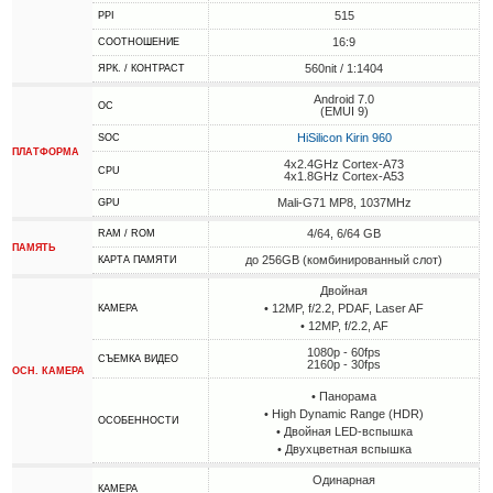
515
PPI
16:9
СООТНОШЕНИЕ
560nit / 1:1404
ЯРК. / КОНТРАСТ
Android 7.0
ОС
(EMUI 9)
HiSilicon Kirin 960
SOC
ПЛАТФОРМА
4x2.4GHz Cortex-A73
CPU
4x1.8GHz Cortex-A53
Mali-G71 MP8, 1037MHz
GPU
4/64, 6/64 GB
RAM / ROM
ПАМЯТЬ
до 256GB (комбинированный слот)
КАРТА ПАМЯТИ
Двойная
• 12MP, f/2.2, PDAF, Laser AF
КАМЕРА
• 12MP, f/2.2, AF
1080p - 60fps
СЪЕМКА ВИДЕО
2160p - 30fps
ОСН. КАМЕРА
• Панорама
• High Dynamic Range (HDR)
ОСОБЕННОСТИ
• Двойная LED-вспышка
• Двухцветная вспышка
Одинарная
КАМЕРА