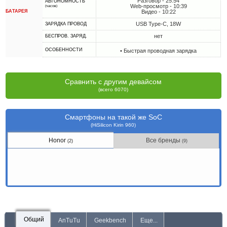
Разговор - 25:54
АВТОНОМНОСТЬ
Web-просмотр - 10:39
(часов)
БАТАРЕЯ
Видео - 10:22
USB Type-C, 18W
ЗАРЯДКА ПРОВОД
нет
БЕСПРОВ. ЗАРЯД.
ОСОБЕННОСТИ
• Быстрая проводная зарядка
Сравнить с другим девайсом
(всего 6070)
Смартфоны на такой же SoC
(HiSilicon Kirin 960)
Honor
Все бренды
(2)
(9)
Общий
AnTuTu
Geekbench
Еще...