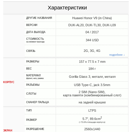
Характеристики
Huawei Honor V9 (in China)
ДРУГИЕ НАЗВАНИЯ
DUK-AL20, DUK-TL30, DUK-L09
ВЕРСИИ
04 / 2017
ДАТА ВЫХОДА
СТОИМОСТЬ
344 USD
на момент выхода
2G, 3G, 4G
СВЯЗЬ
подробнее ↓
157 x 77.5 x 7 mm
РАЗМЕРЫ
184 г
ВЕС
МАТЕРИАЛ
Gorilla Glass 3, металл, металл
фронт, низ, рамка
КОРПУС
USB Type-C, jack 3.5mm
РАЗЪЕМЫ
2 SIM (Nano-SIM),
СЛОТЫ
карта памяти (комбинированный слот)
на задней крышке
СКАНЕР ПАЛЬЦА
LTPS
ТИП
2
5.7", 89.6cm
РАЗМЕР
(~73.6% площади корпуса)
2560x1440
РАЗРЕШЕНИЕ
ЭКРАН