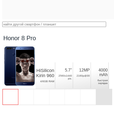
Honor 8 Pro
HiSilicon
5.7"
12MP
4000
mAh
Kirin 960
2560x1440
2160p@30
pix.
быстрая
4/6GB RAM
зарядка