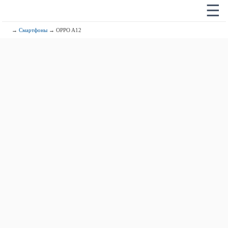
☰
→
Смартфоны
→ OPPO A12