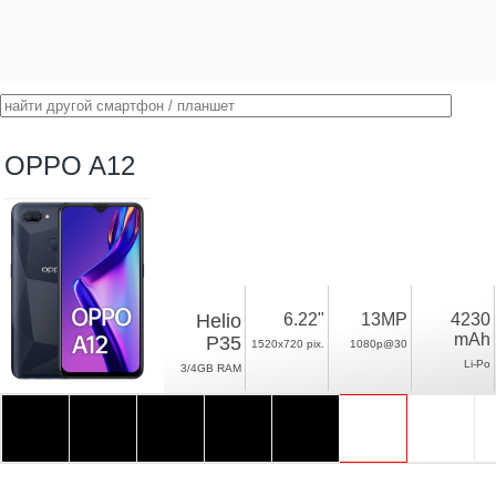
OPPO A12
Helio
6.22"
13MP
4230
mAh
P35
1520x720 pix.
1080p@30
Li-Po
3/4GB RAM