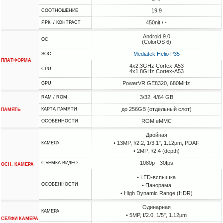
19:9
СООТНОШЕНИЕ
450nit / -
ЯРК. / КОНТРАСТ
Android 9.0
ОС
(ColorOS 6)
Mediatek Helio P35
SOC
ПЛАТФОРМА
4x2.3GHz Cortex-A53
CPU
4x1.8GHz Cortex-A53
PowerVR GE8320, 680MHz
GPU
3/32, 4/64 GB
RAM / ROM
до 256GB (отдельный слот)
КАРТА ПАМЯТИ
ПАМЯТЬ
ROM eMMC
ОСОБЕННОСТИ
Двойная
• 13MP, f/2.2, 1/3.1", 1.12µm, PDAF
КАМЕРА
• 2MP, f/2.4 (depth)
1080p - 30fps
СЪЕМКА ВИДЕО
ОСН. КАМЕРА
• LED-вспышка
ОСОБЕННОСТИ
• Панорама
• High Dynamic Range (HDR)
Одинарная
КАМЕРА
• 5MP, f/2.0, 1/5", 1.12µm
СЕЛФИ КАМЕРА