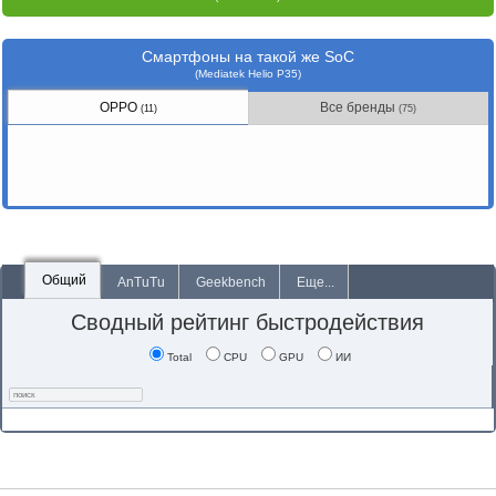
Смартфоны на такой же SoC
(Mediatek Helio P35)
OPPO
Все бренды
(11)
(75)
Общий
AnTuTu
Geekbench
Еще...
Сводный рейтинг быстродействия
Total
CPU
GPU
ИИ