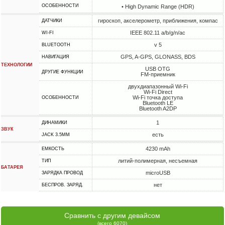
ОСОБЕННОСТИ
• High Dynamic Range (HDR)
гироскоп, акселерометр, приближения, компас
ДАТЧИКИ
IEEE 802.11 a/b/g/n/ac
WI-FI
v 5
BLUETOOTH
GPS, A-GPS, GLONASS, BDS
НАВИГАЦИЯ
ТЕХНОЛОГИИ
USB OTG
ДРУГИЕ ФУНКЦИИ
FM-приемник
двухдиапазонный Wi-Fi
Wi-Fi Direct
Wi-Fi точка доступа
ОСОБЕННОСТИ
Bluetooth LE
Bluetooth A2DP
1
ДИНАМИКИ
ЗВУК
есть
JACK 3.5MM
4230 mAh
ЕМКОСТЬ
литий-полимерная, несъемная
ТИП
БАТАРЕЯ
microUSB
ЗАРЯДКА ПРОВОД
нет
БЕСПРОВ. ЗАРЯД.
Сравнить с другим девайсом
(всего 6070)