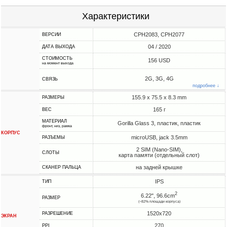
Характеристики
CPH2083, CPH2077
ВЕРСИИ
04 / 2020
ДАТА ВЫХОДА
СТОИМОСТЬ
156 USD
на момент выхода
2G, 3G, 4G
СВЯЗЬ
подробнее ↓
155.9 x 75.5 x 8.3 mm
РАЗМЕРЫ
165 г
ВЕС
МАТЕРИАЛ
Gorilla Glass 3, пластик, пластик
фронт, низ, рамка
КОРПУС
microUSB, jack 3.5mm
РАЗЪЕМЫ
2 SIM (Nano-SIM),
СЛОТЫ
карта памяти (отдельный слот)
на задней крышке
СКАНЕР ПАЛЬЦА
IPS
ТИП
2
6.22", 96.6cm
РАЗМЕР
(~82% площади корпуса)
1520x720
РАЗРЕШЕНИЕ
ЭКРАН
270
PPI