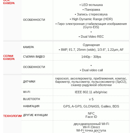
ОСН.
КАМЕРА
• LED-вспышка
• Панорама
• Запись стереозвука
• High Dynamic Range (HDR)
ОСОБЕННОСТИ
• Гиро-электронная стабилизация изображения
(Gyro-EIS)
•
• Dual Video REC
Одинарная
КАМЕРА
• 8MP, f/1.7, 25mm (wide), 1/3.6", 1.22µm, AF
СЕЛФИ
1440p - 30fps
СЪЕМКА ВИДЕО
КАМЕРА
•
ОСОБЕННОСТИ
• Dual video call
гироскоп, акселерометр, приближения, компас,
барометр, пульсометр, пульсоксиметр (SpO2),
ДАТЧИКИ
сканер радужной оболочки
IEEE 802.11 a/b/g/n/ac
WI-FI
v 5
BLUETOOTH
GPS, A-GPS, GLONASS, Galileo, BDS
НАВИГАЦИЯ
NFC
ДРУГИЕ ФУНКЦИИ
ТЕХНОЛОГИИ
Face ID
двухдиапазонный Wi-Fi
Wi-Fi Direct
Wi-Fi точка доступа