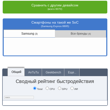
Сравнить с другим девайсом
(всего 6070)
Смартфоны на такой же SoC
(Samsung Exynos 8895)
Samsung
Все бренды
(3)
(4)
Общий
AnTuTu
Geekbench
Еще...
Сводный рейтинг быстродействия
Total
CPU
GPU
ИИ