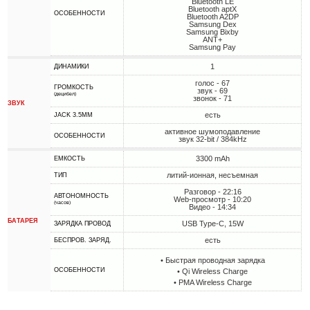
Bluetooth LE
Bluetooth aptX
ОСОБЕННОСТИ
Bluetooth A2DP
Samsung Dex
Samsung Bixby
ANT+
Samsung Pay
1
ДИНАМИКИ
голос - 67
ГРОМКОСТЬ
звук - 69
(децибел)
звонок - 71
ЗВУК
есть
JACK 3.5MM
активное шумоподавление
ОСОБЕННОСТИ
звук 32-bit / 384kHz
3300 mAh
ЕМКОСТЬ
литий-ионная, несъемная
ТИП
Разговор - 22:16
АВТОНОМНОСТЬ
Web-просмотр - 10:20
(часов)
Видео - 14:34
БАТАРЕЯ
USB Type-C, 15W
ЗАРЯДКА ПРОВОД
есть
БЕСПРОВ. ЗАРЯД.
• Быстрая проводная зарядка
ОСОБЕННОСТИ
• Qi Wireless Charge
• PMA Wireless Charge