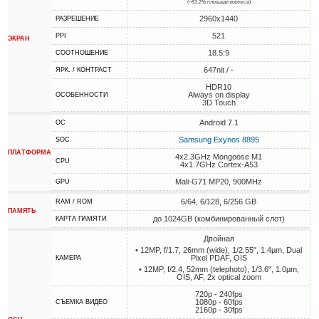
(~83.2% площади корпуса)
2960x1440
РАЗРЕШЕНИЕ
521
PPI
ЭКРАН
18.5:9
СООТНОШЕНИЕ
647nit / -
ЯРК. / КОНТРАСТ
HDR10
Always on display
ОСОБЕННОСТИ
3D Touch
Android 7.1
ОС
Samsung Exynos 8895
SOC
ПЛАТФОРМА
4x2.3GHz Mongoose M1
CPU
4x1.7GHz Cortex-A53
Mali-G71 MP20, 900MHz
GPU
6/64, 6/128, 6/256 GB
RAM / ROM
ПАМЯТЬ
до 1024GB (комбинированный слот)
КАРТА ПАМЯТИ
Двойная
• 12MP, f/1.7, 26mm (wide), 1/2.55", 1.4µm, Dual
Pixel PDAF, OIS
КАМЕРА
• 12MP, f/2.4, 52mm (telephoto), 1/3.6", 1.0µm,
OIS, AF, 2x optical zoom
720p - 240fps
1080p - 60fps
СЪЕМКА ВИДЕО
2160p - 30fps