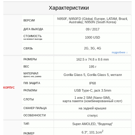
Характеристики
N950F, N950FD (Global, Europe, LATAM, Brazil,
ВЕРСИИ
Australia); N950N (South Korea)
09 / 2017
ДАТА ВЫХОДА
СТОИМОСТЬ
1000 USD
на момент выхода
2G, 3G, 4G
СВЯЗЬ
подробнее ↓
162.5 x 74.8 x 8.6 mm
РАЗМЕРЫ
195 г
ВЕС
МАТЕРИАЛ
Gorilla Glass 5, Gorilla Glass 5, металл
фронт, низ, рамка
IP68
П/В ЗАЩИТА
КОРПУС
USB Type-C, jack 3.5mm
РАЗЪЕМЫ
1 или 2 SIM (Nano-SIM),
СЛОТЫ
карта памяти (комбинированный слот)
на задней крышке
СКАНЕР ПАЛЬЦА
стилус
ОСОБЕННОСТИ
Super AMOLED, "Водопад"
ТИП
2
6.3", 101.1cm
РАЗМЕР