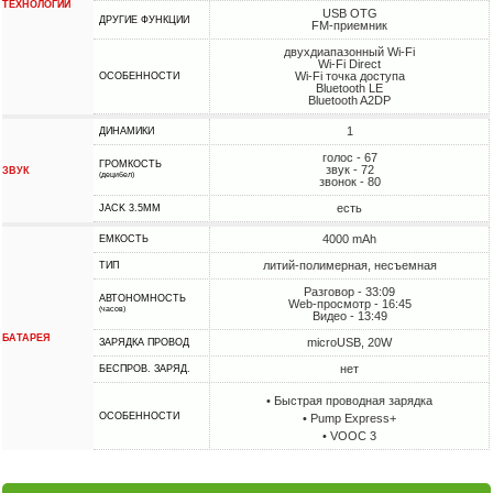
ТЕХНОЛОГИИ
USB OTG
ДРУГИЕ ФУНКЦИИ
FM-приемник
двухдиапазонный Wi-Fi
Wi-Fi Direct
Wi-Fi точка доступа
ОСОБЕННОСТИ
Bluetooth LE
Bluetooth A2DP
1
ДИНАМИКИ
голос - 67
ГРОМКОСТЬ
звук - 72
ЗВУК
(децибел)
звонок - 80
есть
JACK 3.5MM
4000 mAh
ЕМКОСТЬ
литий-полимерная, несъемная
ТИП
Разговор - 33:09
АВТОНОМНОСТЬ
Web-просмотр - 16:45
(часов)
Видео - 13:49
БАТАРЕЯ
microUSB, 20W
ЗАРЯДКА ПРОВОД
нет
БЕСПРОВ. ЗАРЯД.
• Быстрая проводная зарядка
ОСОБЕННОСТИ
• Pump Express+
• VOOC 3