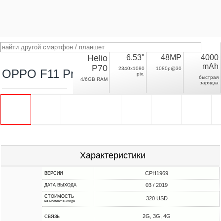
Helio
6.53"
48MP
4000
mAh
P70
2340x1080
1080p@30
OPPO F11 Pro
pix.
быстрая
4/6GB RAM
зарядка
Характеристики
CPH1969
ВЕРСИИ
03 / 2019
ДАТА ВЫХОДА
СТОИМОСТЬ
320 USD
на момент выхода
2G, 3G, 4G
СВЯЗЬ