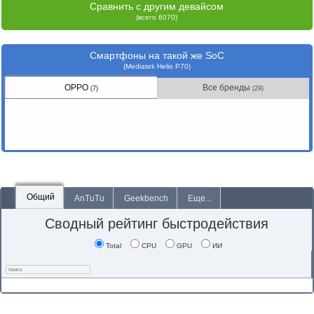
Сравнить с другим девайсом
(всего 6070)
Смартфоны на такой же SoC
(Mediatek Helio P70)
OPPO
Все бренды
(7)
(29)
Общий
AnTuTu
Geekbench
Еще...
Сводный рейтинг быстродействия
Total
CPU
GPU
ИИ