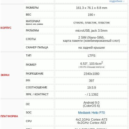
подробнее ↓
161.3 x 76.1 x 8.8 mm
РАЗМЕРЫ
190 г
ВЕС
МАТЕРИАЛ
стекло, пластик, пластик
фронт, низ, рамка
КОРПУС
microUSB, jack 3.5mm
РАЗЪЕМЫ
2 SIM (Nano-SIM),
СЛОТЫ
карта памяти (комбинированный слот)
на задней крышке
СКАНЕР ПАЛЬЦА
LTPS
ТИП
2
6.53", 103.6cm
РАЗМЕР
(~84.4% площади корпуса)
2340x1080
РАЗРЕШЕНИЕ
ЭКРАН
397
PPI
19.5:9
СООТНОШЕНИЕ
- / 1:1392
ЯРК. / КОНТРАСТ
Android 9.0
ОС
(ColorOS 6)
Mediatek Helio P70
SOC
ПЛАТФОРМА
4x2.1GHz Cortex-A73
CPU
4x2GHz Cortex-A53