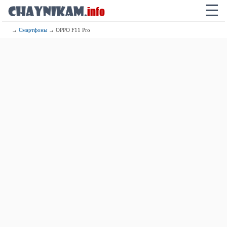
☰
→
Смартфоны
→ OPPO F11 Pro