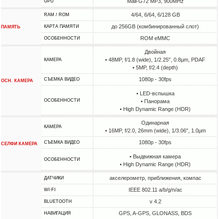
Mali-G72 MP3, 900MHz
GPU
4/64, 6/64, 6/128 GB
RAM / ROM
до 256GB (комбинированный слот)
КАРТА ПАМЯТИ
ПАМЯТЬ
ROM eMMC
ОСОБЕННОСТИ
Двойная
• 48MP, f/1.8 (wide), 1/2.25", 0.8µm, PDAF
КАМЕРА
• 5MP, f/2.4 (depth)
1080p - 30fps
СЪЕМКА ВИДЕО
ОСН. КАМЕРА
• LED-вспышка
ОСОБЕННОСТИ
• Панорама
• High Dynamic Range (HDR)
Одинарная
КАМЕРА
• 16MP, f/2.0, 26mm (wide), 1/3.06", 1.0µm
1080p - 30fps
СЪЕМКА ВИДЕО
СЕЛФИ КАМЕРА
• Выдвижная камера
ОСОБЕННОСТИ
• High Dynamic Range (HDR)
акселерометр, приближения, компас
ДАТЧИКИ
IEEE 802.11 a/b/g/n/ac
WI-FI
v 4.2
BLUETOOTH
GPS, A-GPS, GLONASS, BDS
НАВИГАЦИЯ