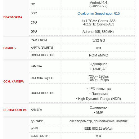
Android 4.4
ОС
(ColorOS 2)
Qualcomm Snapdragon 615
SOC
ПЛАТФОРМА
4x1.7GHz Cortex-A53
CPU
4x1GHz Cortex-A53
Adreno 405, 550MHz
GPU
3/32 GB
RAM / ROM
нет
КАРТА ПАМЯТИ
ПАМЯТЬ
ROM eMMC
ОСОБЕННОСТИ
Одинарная
КАМЕРА
• 13MP, AF
720p - 120fps
СЪЕМКА ВИДЕО
1080p - 60fps
ОСН. КАМЕРА
• LED-вспышка
ОСОБЕННОСТИ
• Панорама
• High Dynamic Range (HDR)
Одинарная
КАМЕРА
СЕЛФИ КАМЕРА
• 5MP
акселерометр, приближения, компас
ДАТЧИКИ
IEEE 802.11 a/b/g/n
WI-FI
v 4
BLUETOOTH