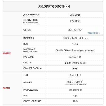
Характеристики
08 / 2015
ДАТА ВЫХОДА
СТОИМОСТЬ
222 USD
на момент выхода
2G, 3G, 4G
СВЯЗЬ
подробнее ↓
148.9 x 74.5 x 4.9 mm
РАЗМЕРЫ
155 г
ВЕС
МАТЕРИАЛ
Gorilla Glass 3, пластик, пластик
фронт, низ, рамка
КОРПУС
microUSB
РАЗЪЕМЫ
1 SIM (Micro-SIM)
СЛОТЫ
нет
СКАНЕР ПАЛЬЦА
AMOLED
ТИП
2
5.2", 74.5cm
РАЗМЕР
(~67.2% площади корпуса)
ЭКРАН
1920x1080
РАЗРЕШЕНИЕ
424
PPI
16:9
СООТНОШЕНИЕ