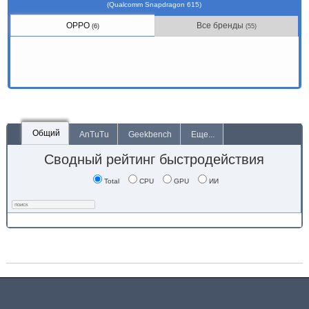
(Qualcomm Snapdragon 615)
OPPO
Все бренды
(6)
(55)
Общий
AnTuTu
Geekbench
Еще...
Сводный рейтинг быстродействия
Total
CPU
GPU
ИИ