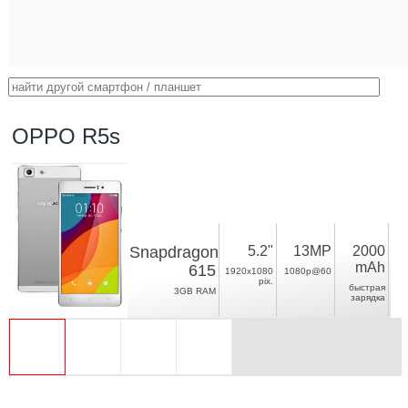
OPPO R5s
Snapdragon
5.2"
13MP
2000
mAh
615
1920x1080
1080p@60
pix.
быстрая
3GB RAM
зарядка