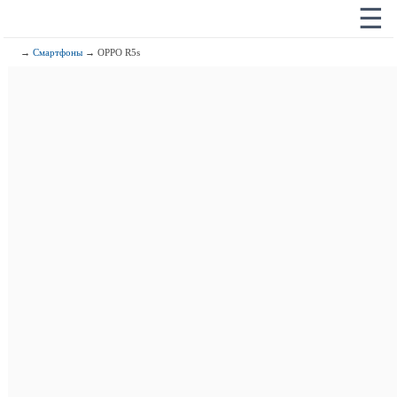
☰
→
Смартфоны
→ OPPO R5s