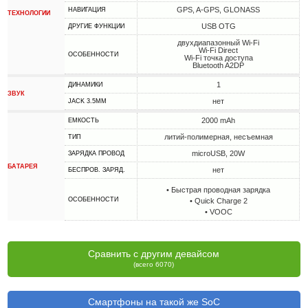
GPS, A-GPS, GLONASS
НАВИГАЦИЯ
ТЕХНОЛОГИИ
USB OTG
ДРУГИЕ ФУНКЦИИ
двухдиапазонный Wi-Fi
Wi-Fi Direct
ОСОБЕННОСТИ
Wi-Fi точка доступа
Bluetooth A2DP
1
ДИНАМИКИ
ЗВУК
нет
JACK 3.5MM
2000 mAh
ЕМКОСТЬ
литий-полимерная, несъемная
ТИП
microUSB, 20W
ЗАРЯДКА ПРОВОД
БАТАРЕЯ
нет
БЕСПРОВ. ЗАРЯД.
• Быстрая проводная зарядка
ОСОБЕННОСТИ
• Quick Charge 2
• VOOC
Сравнить с другим девайсом
(всего 6070)
Смартфоны на такой же SoC