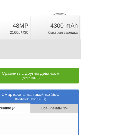
48MP
4300 mAh
12.7
%
2160p@30
быстрая зарядка
рейтинг
Сравнить с другим девайсом
(всего 6070)
Смартфоны на такой же SoC
(Mediatek Helio G90T)
Realme
Все бренды
(4)
(15)