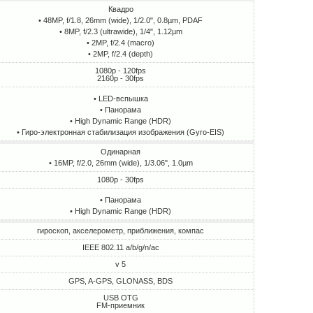
Квадро
• 48MP, f/1.8, 26mm (wide), 1/2.0", 0.8µm, PDAF
• 8MP, f/2.3 (ultrawide), 1/4", 1.12µm
• 2MP, f/2.4 (macro)
• 2MP, f/2.4 (depth)
1080p - 120fps
2160p - 30fps
• LED-вспышка
• Панорама
• High Dynamic Range (HDR)
• Гиро-электронная стабилизация изображения (Gyro-EIS)
Одинарная
• 16MP, f/2.0, 26mm (wide), 1/3.06", 1.0µm
1080p - 30fps
• Панорама
• High Dynamic Range (HDR)
гироскоп, акселерометр, приближения, компас
IEEE 802.11 a/b/g/n/ac
v 5
GPS, A-GPS, GLONASS, BDS
USB OTG
FM-приемник