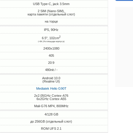
USB Type-C, jack 3.5mm
2 SIM (Nano-SIM),
карта памяти (отдельный слот)
на торце
IPS, 90Hz
2
6.5", 102cm
(~84.1% площади корпуса)
2400x1080
405
20:9
480nit / -
Android 10.0
(Realme UI)
Mediatek Helio G90T
2x2.05GHz Cortex-A76
6x2GHz Cortex-A55
Mali-G76 MP4, 800MHz
4/128 GB
до 256GB (отдельный слот)
ROM UFS 2.1