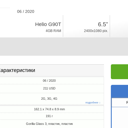
06 / 2020
191г, толщина 8.9mm
6.5"
Helio G90T
Android 10.0, Realme UI
4GB RAM
2400x1080 pix.
128GB ROM
арактеристики
06 / 2020
211 USD
2G, 3G, 4G
подробнее ↓
162.1 x 74.8 x 8.9 mm
191 г
Gorilla Glass 3, пластик, пластик