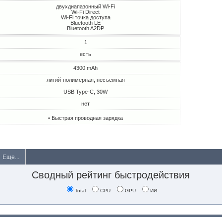
двухдиапазонный Wi-Fi
Wi-Fi Direct
Wi-Fi точка доступа
Bluetooth LE
Bluetooth A2DP
1
есть
4300 mAh
литий-полимерная, несъемная
USB Type-C, 30W
нет
• Быстрая проводная зарядка
Еще...
Сводный рейтинг быстродействия
Total
CPU
GPU
ИИ