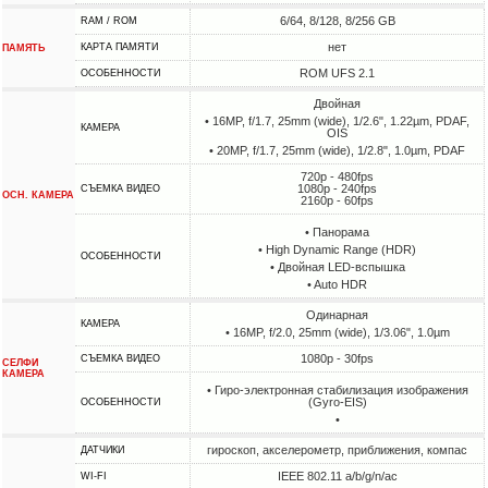
6/64, 8/128, 8/256 GB
RAM / ROM
нет
КАРТА ПАМЯТИ
ПАМЯТЬ
ROM UFS 2.1
ОСОБЕННОСТИ
Двойная
• 16MP, f/1.7, 25mm (wide), 1/2.6", 1.22µm, PDAF,
КАМЕРА
OIS
• 20MP, f/1.7, 25mm (wide), 1/2.8", 1.0µm, PDAF
720p - 480fps
1080p - 240fps
СЪЕМКА ВИДЕО
ОСН. КАМЕРА
2160p - 60fps
• Панорама
• High Dynamic Range (HDR)
ОСОБЕННОСТИ
• Двойная LED-вспышка
• Auto HDR
Одинарная
КАМЕРА
• 16MP, f/2.0, 25mm (wide), 1/3.06", 1.0µm
1080p - 30fps
СЪЕМКА ВИДЕО
СЕЛФИ
КАМЕРА
• Гиро-электронная стабилизация изображения
(Gyro-EIS)
ОСОБЕННОСТИ
•
гироскоп, акселерометр, приближения, компас
ДАТЧИКИ
IEEE 802.11 a/b/g/n/ac
WI-FI