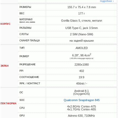
подробнее ↓
155.7 x 75.4 x 7.8 mm
РАЗМЕРЫ
177 г
ВЕС
МАТЕРИАЛ
Gorilla Glass 5, стекло, металл
фронт, низ, рамка
КОРПУС
USB Type-C, jack 3.5mm
РАЗЪЕМЫ
2 SIM (Nano-SIM)
СЛОТЫ
на задней крышке
СКАНЕР ПАЛЬЦА
AMOLED
ТИП
2
6.28", 98.4cm
РАЗМЕР
(~83.8% площади корпуса)
2280x1080
РАЗРЕШЕНИЕ
ЭКРАН
402
PPI
19:9
СООТНОШЕНИЕ
456nit / -
ЯРК. / КОНТРАСТ
Android 8.1
ОС
(OxygenOS)
Qualcomm Snapdragon 845
SOC
ПЛАТФОРМА
4x2.8GHz Cortex-A75
CPU
4x1.7GHz Cortex-A55
Adreno 630, 710MHz
GPU