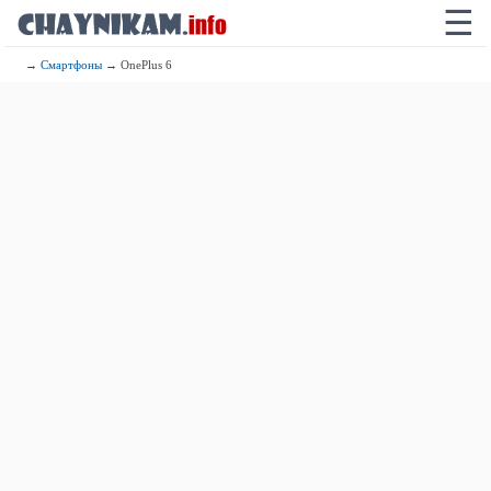
☰
→
Смартфоны
→ OnePlus 6