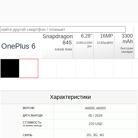
Snapdragon
6.28"
16MP
3300
mAh
845
2280x1080
2160p@60
OnePlus 6
pix.
быстрая
6/8GB RAM
зарядка
Характеристики
A6000, A6003
ВЕРСИИ
05 / 2018
ДАТА ВЫХОДА
СТОИМОСТЬ
270 USD
на момент выхода
2G, 3G, 4G
СВЯЗЬ