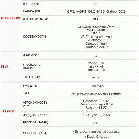
v 5
BLUETOOTH
GPS, A-GPS, GLONASS, Galileo, BDS
НАВИГАЦИЯ
ТЕХНОЛОГИИ
NFC
ДРУГИЕ ФУНКЦИИ
двухдиапазонный Wi-Fi
Wi-Fi Direct
DLNA
Wi-Fi точка доступа
ОСОБЕННОСТИ
Bluetooth LE
Bluetooth aptX
Bluetooth A2DP
1
ДИНАМИКИ
голос - 70
ГРОМКОСТЬ
звук - 74
ЗВУК
(децибел)
звонок - 70
есть
JACK 3.5MM
3300 mAh
ЕМКОСТЬ
литий-полимерная, несъемная
ТИП
Разговор - 27:42
АВТОНОМНОСТЬ
Web-просмотр - 9:19
(часов)
Видео - 14:27
БАТАРЕЯ
USB Type-C, 20W
ЗАРЯДКА ПРОВОД
нет
БЕСПРОВ. ЗАРЯД.
• Быстрая проводная зарядка
ОСОБЕННОСТИ
• Dash Charge