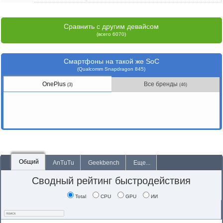
Сравнить с другим девайсом
(всего 6070)
Смартфоны на такой же SoC
(Qualcomm Snapdragon 845)
OnePlus
Все бренды
(3)
(46)
Общий
AnTuTu
Geekbench
Еще...
Сводный рейтинг быстродействия
Total
CPU
GPU
ИИ