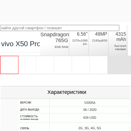
Snapdragon
6.56"
48MP
4315
mAh
765G
2376x1080
2160p@30
vivo X50 Pro
pix.
быстрая
8GB RAM
зарядка
Характеристики
V2005A
ВЕРСИИ
06 / 2020
ДАТА ВЫХОДА
СТОИМОСТЬ
626 USD
на момент выхода
2G, 3G, 4G, 5G
СВЯЗЬ