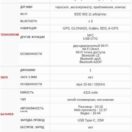
гироскоп, акселерометр, приближения, компас
ДАТЧИКИ
IEEE 802.11 a/b/g/n/ac
WI-FI
v 5
BLUETOOTH
GPS, GLONASS, Galileo, BDS, A-GPS
НАВИГАЦИЯ
ТЕХНОЛОГИИ
NFC
ДРУГИЕ ФУНКЦИИ
USB OTG
двухдиапазонный Wi-Fi
Wi-Fi Direct
Wi-Fi точка доступа
ОСОБЕННОСТИ
Bluetooth LE
Bluetooth aptX
Bluetooth A2DP
1
ДИНАМИКИ
нет
JACK 3.5MM
ЗВУК
звук 32-bit / 192kHz
ОСОБЕННОСТИ
4315 mAh
ЕМКОСТЬ
литий-полимерная, несъемная
ТИП
Разговор - 24:10
АВТОНОМНОСТЬ
Web-просмотр - 12:37
(часов)
Видео - 16:44
БАТАРЕЯ
USB Type-C, 33W
ЗАРЯДКА ПРОВОД
нет
БЕСПРОВ. ЗАРЯД.