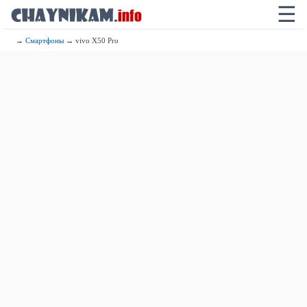
☰
→
Смартфоны
→ vivo X50 Pro