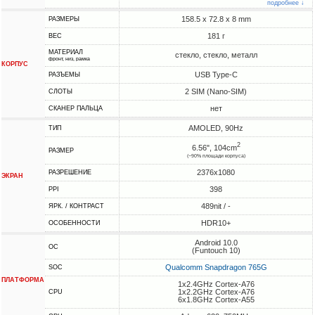
подробнее ↓
158.5 x 72.8 x 8 mm
РАЗМЕРЫ
181 г
ВЕС
МАТЕРИАЛ
стекло, стекло, металл
фронт, низ, рамка
КОРПУС
USB Type-C
РАЗЪЕМЫ
2 SIM (Nano-SIM)
СЛОТЫ
нет
СКАНЕР ПАЛЬЦА
AMOLED, 90Hz
ТИП
2
6.56", 104cm
РАЗМЕР
(~90% площади корпуса)
2376x1080
РАЗРЕШЕНИЕ
ЭКРАН
398
PPI
489nit / -
ЯРК. / КОНТРАСТ
HDR10+
ОСОБЕННОСТИ
Android 10.0
ОС
(Funtouch 10)
Qualcomm Snapdragon 765G
SOC
ПЛАТФОРМА
1x2.4GHz Cortex-A76
1x2.2GHz Cortex-A76
CPU
6x1.8GHz Cortex-A55