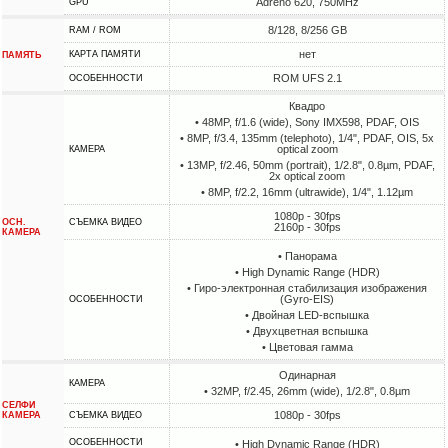
Adreno 620, 750MHz
GPU
8/128, 8/256 GB
RAM / ROM
нет
КАРТА ПАМЯТИ
ПАМЯТЬ
ROM UFS 2.1
ОСОБЕННОСТИ
Квадро
• 48MP, f/1.6 (wide), Sony IMX598, PDAF, OIS
• 8MP, f/3.4, 135mm (telephoto), 1/4", PDAF, OIS, 5x
optical zoom
КАМЕРА
• 13MP, f/2.46, 50mm (portrait), 1/2.8", 0.8µm, PDAF,
2x optical zoom
• 8MP, f/2.2, 16mm (ultrawide), 1/4", 1.12µm
1080p - 30fps
ОСН.
СЪЕМКА ВИДЕО
2160p - 30fps
КАМЕРА
• Панорама
• High Dynamic Range (HDR)
• Гиро-электронная стабилизация изображения
(Gyro-EIS)
ОСОБЕННОСТИ
• Двойная LED-вспышка
• Двухцветная вспышка
• Цветовая гамма
Одинарная
КАМЕРА
• 32MP, f/2.45, 26mm (wide), 1/2.8", 0.8µm
СЕЛФИ
1080p - 30fps
КАМЕРА
СЪЕМКА ВИДЕО
ОСОБЕННОСТИ
• High Dynamic Range (HDR)