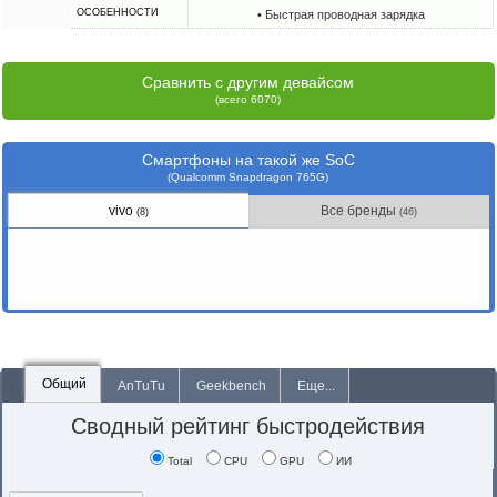
ОСОБЕННОСТИ
• Быстрая проводная зарядка
Сравнить с другим девайсом
(всего 6070)
Смартфоны на такой же SoC
(Qualcomm Snapdragon 765G)
vivo
Все бренды
(8)
(46)
Общий
AnTuTu
Geekbench
Еще...
Сводный рейтинг быстродействия
Total
CPU
GPU
ИИ