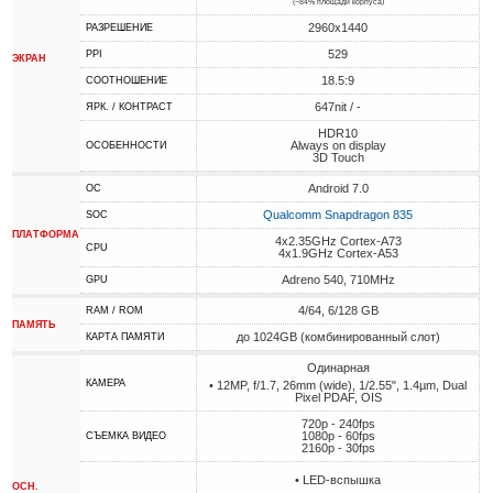
(~84% площади корпуса)
2960x1440
РАЗРЕШЕНИЕ
529
PPI
ЭКРАН
18.5:9
СООТНОШЕНИЕ
647nit / -
ЯРК. / КОНТРАСТ
HDR10
Always on display
ОСОБЕННОСТИ
3D Touch
Android 7.0
ОС
Qualcomm Snapdragon 835
SOC
ПЛАТФОРМА
4x2.35GHz Cortex-A73
CPU
4x1.9GHz Cortex-A53
Adreno 540, 710MHz
GPU
4/64, 6/128 GB
RAM / ROM
ПАМЯТЬ
до 1024GB (комбинированный слот)
КАРТА ПАМЯТИ
Одинарная
КАМЕРА
• 12MP, f/1.7, 26mm (wide), 1/2.55", 1.4µm, Dual
Pixel PDAF, OIS
720p - 240fps
1080p - 60fps
СЪЕМКА ВИДЕО
2160p - 30fps
• LED-вспышка
ОСН.