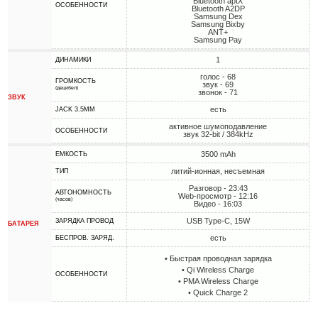
Bluetooth aptX
ОСОБЕННОСТИ
Bluetooth A2DP
Samsung Dex
Samsung Bixby
ANT+
Samsung Pay
1
ДИНАМИКИ
голос - 68
ГРОМКОСТЬ
звук - 69
(децибел)
звонок - 71
ЗВУК
есть
JACK 3.5MM
активное шумоподавление
ОСОБЕННОСТИ
звук 32-bit / 384kHz
3500 mAh
ЕМКОСТЬ
литий-ионная, несъемная
ТИП
Разговор - 23:43
АВТОНОМНОСТЬ
Web-просмотр - 12:16
(часов)
Видео - 16:03
USB Type-C, 15W
ЗАРЯДКА ПРОВОД
БАТАРЕЯ
есть
БЕСПРОВ. ЗАРЯД.
• Быстрая проводная зарядка
• Qi Wireless Charge
ОСОБЕННОСТИ
• PMA Wireless Charge
• Quick Charge 2