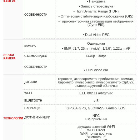
• Панорама
КАМЕРА
• Запись стереозвука
• High Dynamic Range (HDR)
ОСОБЕННОСТИ
• Оптическая стабилизация изображения (OIS)
• Гиро-электронная стабилизация изображения
(Gyro-EIS)
•
• Dual Video REC
Одинарная
КАМЕРА
• 8MP, f/1.7, 25mm (wide), 1/3.6", 1.22µm, AF
СЕЛФИ
1440p - 30fps
СЪЕМКА ВИДЕО
КАМЕРА
•
ОСОБЕННОСТИ
• Dual video call
гироскоп, акселерометр, приближения, компас,
барометр, пульсометр, пульсоксиметр (SpO2),
ДАТЧИКИ
сканер радужной оболочки
IEEE 802.11 a/b/g/n/ac
WI-FI
v 5
BLUETOOTH
GPS, A-GPS, GLONASS, Galileo, BDS
НАВИГАЦИЯ
NFC
ДРУГИЕ ФУНКЦИИ
ТЕХНОЛОГИИ
FM-приемник
двухдиапазонный Wi-Fi
Wi-Fi Direct
Wi-Fi точка доступа
Bluetooth LE