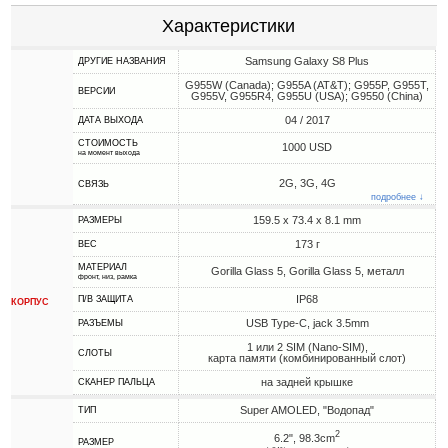
Характеристики
Samsung Galaxy S8 Plus
ДРУГИЕ НАЗВАНИЯ
G955W (Canada); G955A (AT&T); G955P, G955T,
ВЕРСИИ
G955V, G955R4, G955U (USA); G9550 (China)
04 / 2017
ДАТА ВЫХОДА
СТОИМОСТЬ
1000 USD
на момент выхода
2G, 3G, 4G
СВЯЗЬ
подробнее ↓
159.5 x 73.4 x 8.1 mm
РАЗМЕРЫ
173 г
ВЕС
МАТЕРИАЛ
Gorilla Glass 5, Gorilla Glass 5, металл
фронт, низ, рамка
IP68
П/В ЗАЩИТА
КОРПУС
USB Type-C, jack 3.5mm
РАЗЪЕМЫ
1 или 2 SIM (Nano-SIM),
СЛОТЫ
карта памяти (комбинированный слот)
на задней крышке
СКАНЕР ПАЛЬЦА
Super AMOLED, "Водопад"
ТИП
2
6.2", 98.3cm
РАЗМЕР