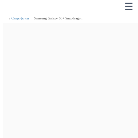
☰
→
Смартфоны
→ Samsung Galaxy S8+ Snapdragon