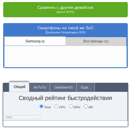
Сравнить с другим девайсом
(всего 6070)
Смартфоны на такой же SoC
(Qualcomm Snapdragon 835)
Samsung
Все бренды
(6)
(31)
Общий
AnTuTu
Geekbench
Еще...
Сводный рейтинг быстродействия
Total
CPU
GPU
ИИ