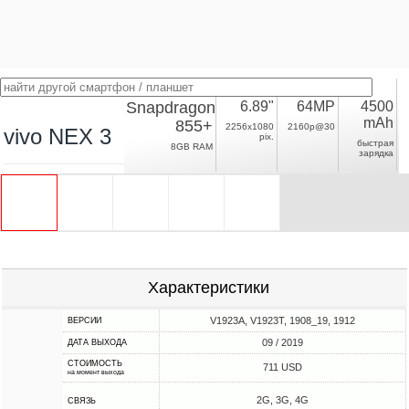
Snapdragon
6.89"
64MP
4500
mAh
855+
2256x1080
2160p@30
vivo NEX 3
pix.
быстрая
8GB RAM
зарядка
Характеристики
V1923A, V1923T, 1908_19, 1912
ВЕРСИИ
09 / 2019
ДАТА ВЫХОДА
СТОИМОСТЬ
711 USD
на момент выхода
2G, 3G, 4G
СВЯЗЬ