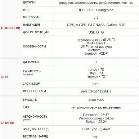
гироскоп, акселерометр, приближения, компас
ДАТЧИКИ
IEEE 802.11 a/b/g/n/ac
WI-FI
v 5
BLUETOOTH
GPS, A-GPS, GLONASS, Galileo, BDS
НАВИГАЦИЯ
ТЕХНОЛОГИИ
USB OTG
ДРУГИЕ ФУНКЦИИ
двухдиапазонный Wi-Fi
Wi-Fi Direct
Wi-Fi точка доступа
ОСОБЕННОСТИ
Bluetooth LE
Bluetooth A2DP
1
ДИНАМИКИ
голос - 70
ГРОМКОСТЬ
звук - 73
(децибел)
звонок - 72
ЗВУК
есть
JACK 3.5MM
звук 32-bit / 192kHz
ОСОБЕННОСТИ
4500 mAh
ЕМКОСТЬ
литий-полимерная, несъемная
ТИП
Разговор - 26:47
АВТОНОМНОСТЬ
Web-просмотр - 14:59
(часов)
Видео - 22:24
БАТАРЕЯ
USB Type-C, 44W
ЗАРЯДКА ПРОВОД
нет
БЕСПРОВ. ЗАРЯД.