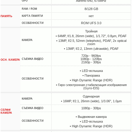
Adreno 640, 675MHz
GPU
8/128 GB
RAM / ROM
нет
КАРТА ПАМЯТИ
ПАМЯТЬ
ROM UFS 3.0
ОСОБЕННОСТИ
Тройная
• 64MP, f/1.8, 26mm (wide), 1/1.72", 0.8µm, PDAF
КАМЕРА
• 13MP, f/2.5, 52mm (telephoto), PDAF, 2x optical
zoom
• 13MP, f/2.2, 13mm (ultrawide), PDAF
720p - 960fps
1080p - 120fps
СЪЕМКА ВИДЕО
ОСН. КАМЕРА
2160p - 30fps
• LED-вспышка
• Панорама
ОСОБЕННОСТИ
• High Dynamic Range (HDR)
• Гиро-электронная стабилизация изображения
(Gyro-EIS)
Одинарная
КАМЕРА
• 16MP, f/2.1, 26mm (wide), 1/3.06", 1.0µm
1080p - 30fps
СЪЕМКА ВИДЕО
СЕЛФИ
КАМЕРА
• Выдвижная камера
ОСОБЕННОСТИ
• LED-вспышка
• High Dynamic Range (HDR)