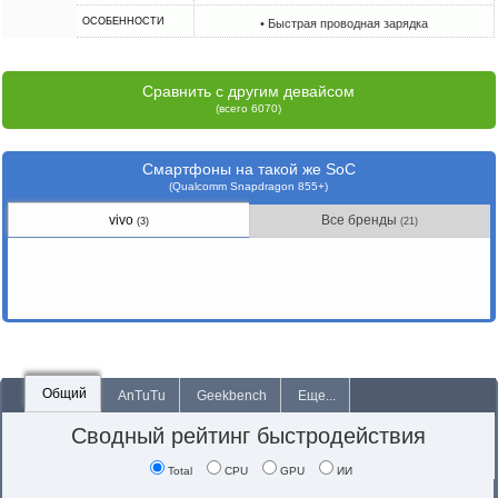
ОСОБЕННОСТИ
• Быстрая проводная зарядка
Сравнить с другим девайсом
(всего 6070)
Смартфоны на такой же SoC
(Qualcomm Snapdragon 855+)
vivo
Все бренды
(3)
(21)
Общий
AnTuTu
Geekbench
Еще...
Сводный рейтинг быстродействия
Total
CPU
GPU
ИИ