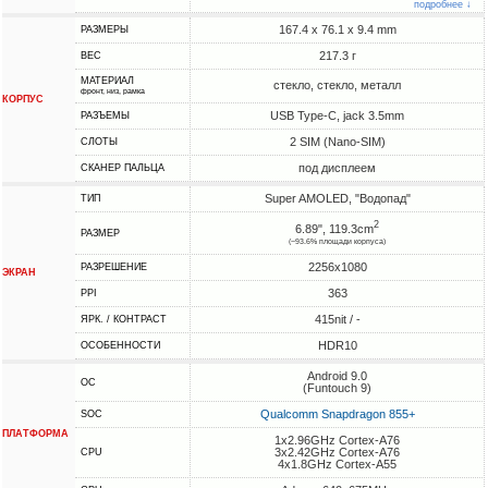
подробнее ↓
167.4 x 76.1 x 9.4 mm
РАЗМЕРЫ
217.3 г
ВЕС
МАТЕРИАЛ
стекло, стекло, металл
фронт, низ, рамка
КОРПУС
USB Type-C, jack 3.5mm
РАЗЪЕМЫ
2 SIM (Nano-SIM)
СЛОТЫ
под дисплеем
СКАНЕР ПАЛЬЦА
Super AMOLED, "Водопад"
ТИП
2
6.89", 119.3cm
РАЗМЕР
(~93.6% площади корпуса)
2256x1080
РАЗРЕШЕНИЕ
ЭКРАН
363
PPI
415nit / -
ЯРК. / КОНТРАСТ
HDR10
ОСОБЕННОСТИ
Android 9.0
ОС
(Funtouch 9)
Qualcomm Snapdragon 855+
SOC
ПЛАТФОРМА
1x2.96GHz Cortex-A76
3x2.42GHz Cortex-A76
CPU
4x1.8GHz Cortex-A55