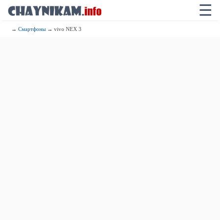
☰
→
Смартфоны
→ vivo NEX 3