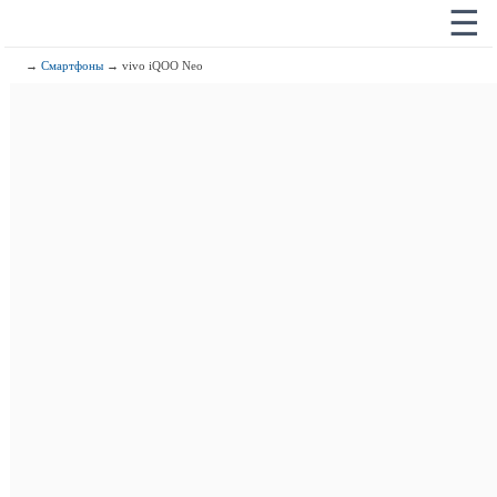
☰
→
Смартфоны
→ vivo iQOO Neo