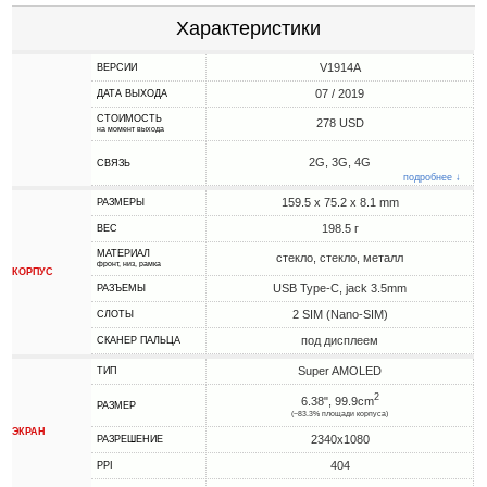
Характеристики
V1914A
ВЕРСИИ
07 / 2019
ДАТА ВЫХОДА
СТОИМОСТЬ
278 USD
на момент выхода
2G, 3G, 4G
СВЯЗЬ
подробнее ↓
159.5 x 75.2 x 8.1 mm
РАЗМЕРЫ
198.5 г
ВЕС
МАТЕРИАЛ
стекло, стекло, металл
фронт, низ, рамка
КОРПУС
USB Type-C, jack 3.5mm
РАЗЪЕМЫ
2 SIM (Nano-SIM)
СЛОТЫ
под дисплеем
СКАНЕР ПАЛЬЦА
Super AMOLED
ТИП
2
6.38", 99.9cm
РАЗМЕР
(~83.3% площади корпуса)
ЭКРАН
2340x1080
РАЗРЕШЕНИЕ
404
PPI