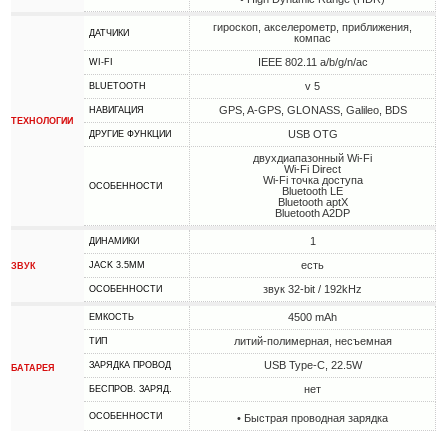
гироскоп, акселерометр, приближения,
ДАТЧИКИ
компас
IEEE 802.11 a/b/g/n/ac
WI-FI
v 5
BLUETOOTH
GPS, A-GPS, GLONASS, Galileo, BDS
НАВИГАЦИЯ
ТЕХНОЛОГИИ
USB OTG
ДРУГИЕ ФУНКЦИИ
двухдиапазонный Wi-Fi
Wi-Fi Direct
Wi-Fi точка доступа
ОСОБЕННОСТИ
Bluetooth LE
Bluetooth aptX
Bluetooth A2DP
1
ДИНАМИКИ
есть
JACK 3.5MM
ЗВУК
звук 32-bit / 192kHz
ОСОБЕННОСТИ
4500 mAh
ЕМКОСТЬ
литий-полимерная, несъемная
ТИП
USB Type-C, 22.5W
ЗАРЯДКА ПРОВОД
БАТАРЕЯ
нет
БЕСПРОВ. ЗАРЯД.
ОСОБЕННОСТИ
• Быстрая проводная зарядка