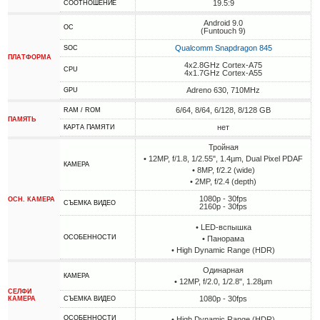
19.5:9
СООТНОШЕНИЕ
Android 9.0
ОС
(Funtouch 9)
Qualcomm Snapdragon 845
SOC
ПЛАТФОРМА
4x2.8GHz Cortex-A75
CPU
4x1.7GHz Cortex-A55
Adreno 630, 710MHz
GPU
6/64, 8/64, 6/128, 8/128 GB
RAM / ROM
ПАМЯТЬ
нет
КАРТА ПАМЯТИ
Тройная
• 12MP, f/1.8, 1/2.55", 1.4µm, Dual Pixel PDAF
КАМЕРА
• 8MP, f/2.2 (wide)
• 2MP, f/2.4 (depth)
1080p - 30fps
ОСН. КАМЕРА
СЪЕМКА ВИДЕО
2160p - 30fps
• LED-вспышка
ОСОБЕННОСТИ
• Панорама
• High Dynamic Range (HDR)
Одинарная
КАМЕРА
• 12MP, f/2.0, 1/2.8", 1.28µm
СЕЛФИ
1080p - 30fps
КАМЕРА
СЪЕМКА ВИДЕО
ОСОБЕННОСТИ
• High Dynamic Range (HDR)