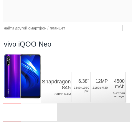
vivo iQOO Neo
Snapdragon
6.38"
12MP
4500
mAh
845
2340x1080
2160p@30
pix.
быстрая
6/8GB RAM
зарядка