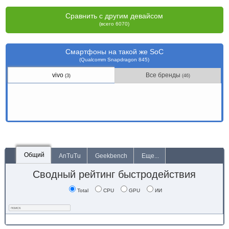
Сравнить с другим девайсом
(всего 6070)
Смартфоны на такой же SoC
(Qualcomm Snapdragon 845)
vivo
Все бренды
(3)
(46)
Общий
AnTuTu
Geekbench
Еще...
Сводный рейтинг быстродействия
Total
CPU
GPU
ИИ