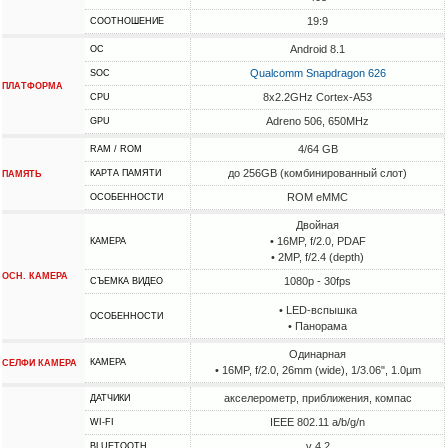
19:9
СООТНОШЕНИЕ
Android 8.1
ОС
Qualcomm Snapdragon 626
SOC
ПЛАТФОРМА
8x2.2GHz Cortex-A53
CPU
Adreno 506, 650MHz
GPU
4/64 GB
RAM / ROM
до 256GB (комбинированный слот)
КАРТА ПАМЯТИ
ПАМЯТЬ
ROM eMMC
ОСОБЕННОСТИ
Двойная
• 16MP, f/2.0, PDAF
КАМЕРА
• 2MP, f/2.4 (depth)
ОСН. КАМЕРА
1080p - 30fps
СЪЕМКА ВИДЕО
• LED-вспышка
ОСОБЕННОСТИ
• Панорама
Одинарная
КАМЕРА
СЕЛФИ КАМЕРА
• 16MP, f/2.0, 26mm (wide), 1/3.06", 1.0µm
акселерометр, приближения, компас
ДАТЧИКИ
IEEE 802.11 a/b/g/n
WI-FI
v 4.2
BLUETOOTH