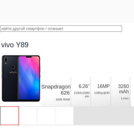
vivo Y89
Snapdragon
6.26"
16MP
3260
mAh
626
2280x1080
1080p@30
pix.
Li-Ion
4GB RAM