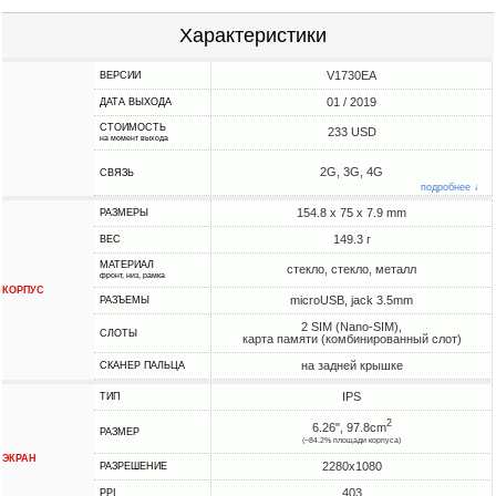
Характеристики
V1730EA
ВЕРСИИ
01 / 2019
ДАТА ВЫХОДА
СТОИМОСТЬ
233 USD
на момент выхода
2G, 3G, 4G
СВЯЗЬ
подробнее ↓
154.8 x 75 x 7.9 mm
РАЗМЕРЫ
149.3 г
ВЕС
МАТЕРИАЛ
стекло, стекло, металл
фронт, низ, рамка
КОРПУС
microUSB, jack 3.5mm
РАЗЪЕМЫ
2 SIM (Nano-SIM),
СЛОТЫ
карта памяти (комбинированный слот)
на задней крышке
СКАНЕР ПАЛЬЦА
IPS
ТИП
2
6.26", 97.8cm
РАЗМЕР
(~84.2% площади корпуса)
ЭКРАН
2280x1080
РАЗРЕШЕНИЕ
403
PPI