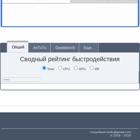
Общий
AnTuTu
Geekbench
Еще...
Сводный рейтинг быстродействия
Total
CPU
GPU
ИИ
chaynikam.hello@gmail.com
© 2009 - 2026