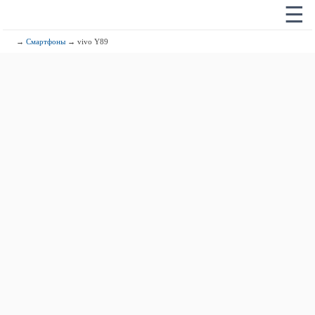
☰
→
Смартфоны
→ vivo Y89