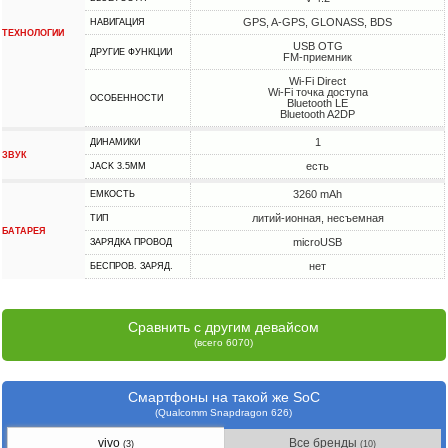
GPS, A-GPS, GLONASS, BDS
НАВИГАЦИЯ
ТЕХНОЛОГИИ
USB OTG
ДРУГИЕ ФУНКЦИИ
FM-приемник
Wi-Fi Direct
Wi-Fi точка доступа
ОСОБЕННОСТИ
Bluetooth LE
Bluetooth A2DP
1
ДИНАМИКИ
ЗВУК
есть
JACK 3.5MM
3260 mAh
ЕМКОСТЬ
литий-ионная, несъемная
ТИП
БАТАРЕЯ
microUSB
ЗАРЯДКА ПРОВОД
нет
БЕСПРОВ. ЗАРЯД.
Сравнить с другим девайсом
(всего 6070)
Смартфоны на такой же SoC
(Qualcomm Snapdragon 626)
vivo
Все бренды
(3)
(10)