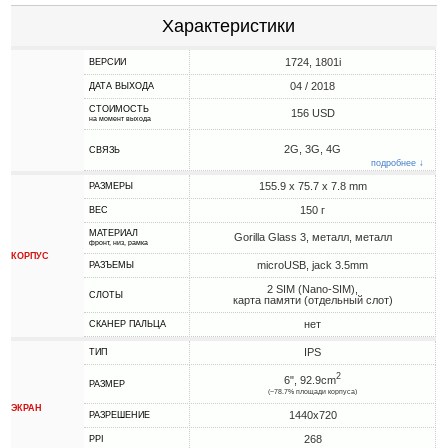
Характеристики
1724, 1801i
ВЕРСИИ
04 / 2018
ДАТА ВЫХОДА
СТОИМОСТЬ
156 USD
на момент выхода
2G, 3G, 4G
СВЯЗЬ
подробнее ↓
155.9 x 75.7 x 7.8 mm
РАЗМЕРЫ
150 г
ВЕС
МАТЕРИАЛ
Gorilla Glass 3, металл, металл
фронт, низ, рамка
КОРПУС
microUSB, jack 3.5mm
РАЗЪЕМЫ
2 SIM (Nano-SIM),
СЛОТЫ
карта памяти (отдельный слот)
нет
СКАНЕР ПАЛЬЦА
IPS
ТИП
2
6", 92.9cm
РАЗМЕР
(~78.7% площади корпуса)
ЭКРАН
1440x720
РАЗРЕШЕНИЕ
268
PPI