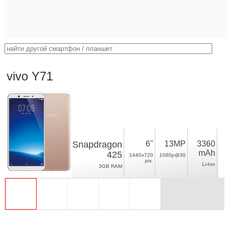
vivo Y71
Snapdragon
6"
13MP
3360
mAh
425
1440x720
1080p@30
pix.
Li-Ion
3GB RAM