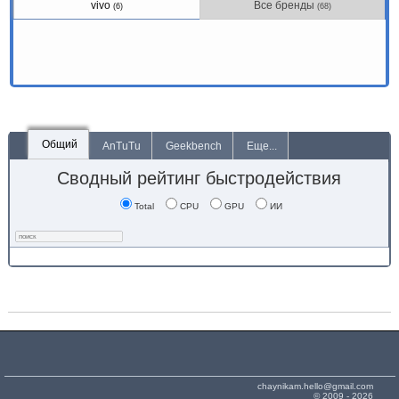
vivo
Все бренды
(6)
(68)
Общий
AnTuTu
Geekbench
Еще...
Сводный рейтинг быстродействия
Total
CPU
GPU
ИИ
chaynikam.hello@gmail.com
© 2009 - 2026