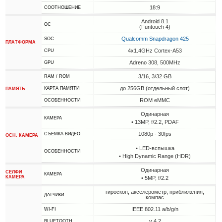
18:9
СООТНОШЕНИЕ
Android 8.1
ОС
(Funtouch 4)
Qualcomm Snapdragon 425
SOC
ПЛАТФОРМА
4x1.4GHz Cortex-A53
CPU
Adreno 308, 500MHz
GPU
3/16, 3/32 GB
RAM / ROM
до 256GB (отдельный слот)
КАРТА ПАМЯТИ
ПАМЯТЬ
ROM eMMC
ОСОБЕННОСТИ
Одинарная
КАМЕРА
• 13MP, f/2.2, PDAF
1080p - 30fps
СЪЕМКА ВИДЕО
ОСН. КАМЕРА
• LED-вспышка
ОСОБЕННОСТИ
• High Dynamic Range (HDR)
Одинарная
СЕЛФИ
КАМЕРА
КАМЕРА
• 5MP, f/2.2
гироскоп, акселерометр, приближения,
ДАТЧИКИ
компас
IEEE 802.11 a/b/g/n
WI-FI
v 4.2
BLUETOOTH