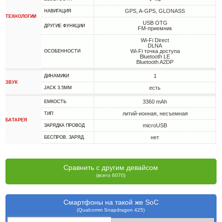
GPS, A-GPS, GLONASS
НАВИГАЦИЯ
ТЕХНОЛОГИИ
USB OTG
ДРУГИЕ ФУНКЦИИ
FM-приемник
Wi-Fi Direct
DLNA
Wi-Fi точка доступа
ОСОБЕННОСТИ
Bluetooth LE
Bluetooth A2DP
1
ДИНАМИКИ
ЗВУК
есть
JACK 3.5MM
3360 mAh
ЕМКОСТЬ
литий-ионная, несъемная
ТИП
БАТАРЕЯ
microUSB
ЗАРЯДКА ПРОВОД
нет
БЕСПРОВ. ЗАРЯД.
Сравнить с другим девайсом
(всего 6070)
Смартфоны на такой же SoC
(Qualcomm Snapdragon 425)