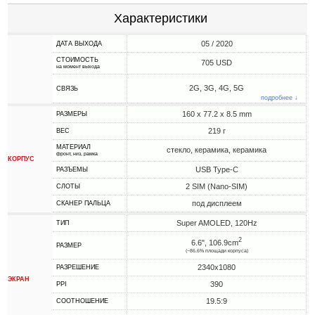
Характеристики
05 / 2020
ДАТА ВЫХОДА
СТОИМОСТЬ
705 USD
на момент выхода
2G, 3G, 4G, 5G
СВЯЗЬ
подробнее ↓
160 x 77.2 x 8.5 mm
РАЗМЕРЫ
219 г
ВЕС
МАТЕРИАЛ
стекло, керамика, керамика
фронт, низ, рамка
КОРПУС
USB Type-C
РАЗЪЕМЫ
2 SIM (Nano-SIM)
СЛОТЫ
под дисплеем
СКАНЕР ПАЛЬЦА
Super AMOLED, 120Hz
ТИП
2
6.6", 106.9cm
РАЗМЕР
(~86.6% площади корпуса)
2340x1080
РАЗРЕШЕНИЕ
ЭКРАН
390
PPI
19.5:9
СООТНОШЕНИЕ