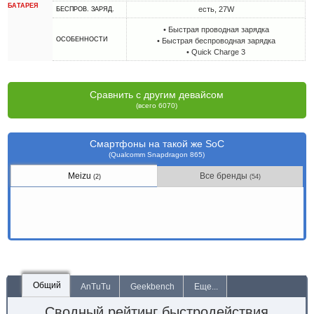
БАТАРЕЯ
есть, 27W
БЕСПРОВ. ЗАРЯД.
• Быстрая проводная зарядка
ОСОБЕННОСТИ
• Быстрая беспроводная зарядка
• Quick Charge 3
Сравнить с другим девайсом
(всего 6070)
Смартфоны на такой же SoC
(Qualcomm Snapdragon 865)
Meizu
Все бренды
(2)
(54)
Общий
AnTuTu
Geekbench
Еще...
Сводный рейтинг быстродействия