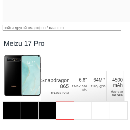
Meizu 17 Pro
Snapdragon
6.6"
64MP
4500
mAh
865
2340x1080
2160p@30
pix.
быстрая
8/12GB RAM
зарядка