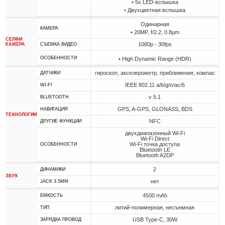
• 5х LED-вспышка
• Двухцветная вспышка
Одинарная
КАМЕРА
• 20MP, f/2.2, 0.8µm
СЕЛФИ
1080p - 30fps
КАМЕРА
СЪЕМКА ВИДЕО
ОСОБЕННОСТИ
• High Dynamic Range (HDR)
гироскоп, акселерометр, приближения, компас
ДАТЧИКИ
IEEE 802.11 a/b/g/n/ac/6
WI-FI
v 5.1
BLUETOOTH
GPS, A-GPS, GLONASS, BDS
НАВИГАЦИЯ
ТЕХНОЛОГИИ
NFC
ДРУГИЕ ФУНКЦИИ
двухдиапазонный Wi-Fi
Wi-Fi Direct
Wi-Fi точка доступа
ОСОБЕННОСТИ
Bluetooth LE
Bluetooth A2DP
2
ДИНАМИКИ
ЗВУК
нет
JACK 3.5MM
4500 mAh
ЕМКОСТЬ
литий-полимерная, несъемная
ТИП
USB Type-C, 30W
ЗАРЯДКА ПРОВОД