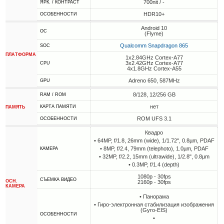
700nit / -
ЯРК. / КОНТРАСТ
HDR10+
ОСОБЕННОСТИ
Android 10
ОС
(Flyme)
Qualcomm Snapdragon 865
SOC
ПЛАТФОРМА
1x2.84GHz Cortex-A77
3x2.42GHz Cortex-A77
CPU
4x1.8GHz Cortex-A55
Adreno 650, 587MHz
GPU
8/128, 12/256 GB
RAM / ROM
нет
КАРТА ПАМЯТИ
ПАМЯТЬ
ROM UFS 3.1
ОСОБЕННОСТИ
Квадро
• 64MP, f/1.8, 26mm (wide), 1/1.72", 0.8µm, PDAF
• 8MP, f/2.4, 79mm (telephoto), 1.0µm, PDAF
КАМЕРА
• 32MP, f/2.2, 15mm (ultrawide), 1/2.8", 0.8µm
• 0.3MP, f/1.4 (depth)
1080p - 30fps
СЪЕМКА ВИДЕО
ОСН.
2160p - 30fps
КАМЕРА
• Панорама
• Гиро-электронная стабилизация изображения
(Gyro-EIS)
ОСОБЕННОСТИ
•