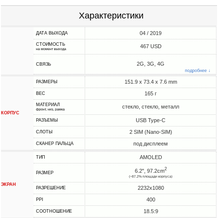
Характеристики
04 / 2019
ДАТА ВЫХОДА
СТОИМОСТЬ
467 USD
на момент выхода
2G, 3G, 4G
СВЯЗЬ
подробнее ↓
151.9 x 73.4 x 7.6 mm
РАЗМЕРЫ
165 г
ВЕС
МАТЕРИАЛ
стекло, стекло, металл
фронт, низ, рамка
КОРПУС
USB Type-C
РАЗЪЕМЫ
2 SIM (Nano-SIM)
СЛОТЫ
под дисплеем
СКАНЕР ПАЛЬЦА
AMOLED
ТИП
2
6.2", 97.2cm
РАЗМЕР
(~87.2% площади корпуса)
ЭКРАН
2232x1080
РАЗРЕШЕНИЕ
400
PPI
18.5:9
СООТНОШЕНИЕ