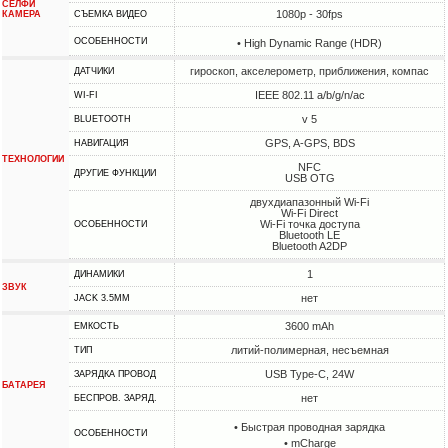
СЕЛФИ
1080p - 30fps
КАМЕРА
СЪЕМКА ВИДЕО
ОСОБЕННОСТИ
• High Dynamic Range (HDR)
гироскоп, акселерометр, приближения, компас
ДАТЧИКИ
IEEE 802.11 a/b/g/n/ac
WI-FI
v 5
BLUETOOTH
GPS, A-GPS, BDS
НАВИГАЦИЯ
ТЕХНОЛОГИИ
NFC
ДРУГИЕ ФУНКЦИИ
USB OTG
двухдиапазонный Wi-Fi
Wi-Fi Direct
Wi-Fi точка доступа
ОСОБЕННОСТИ
Bluetooth LE
Bluetooth A2DP
1
ДИНАМИКИ
ЗВУК
нет
JACK 3.5MM
3600 mAh
ЕМКОСТЬ
литий-полимерная, несъемная
ТИП
USB Type-C, 24W
ЗАРЯДКА ПРОВОД
БАТАРЕЯ
нет
БЕСПРОВ. ЗАРЯД.
• Быстрая проводная зарядка
ОСОБЕННОСТИ
• mCharge