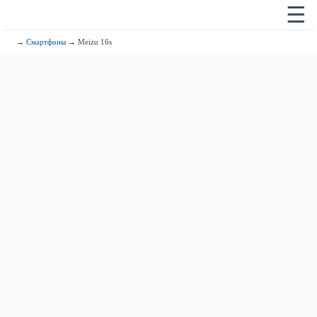
☰
→
Смартфоны
→ Meizu 16s