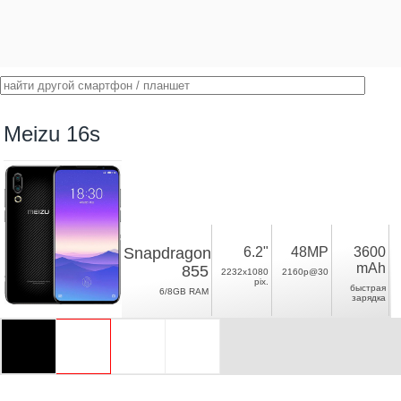
Meizu 16s
Snapdragon
6.2"
48MP
3600
mAh
855
2232x1080
2160p@30
pix.
быстрая
6/8GB RAM
зарядка