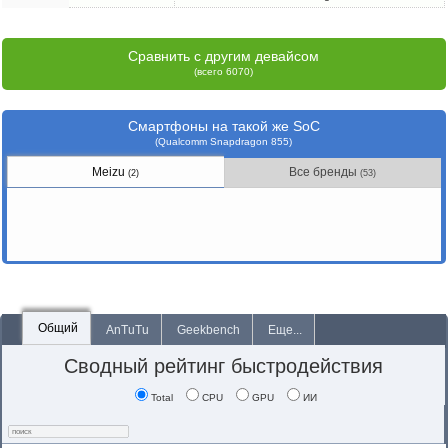
Сравнить с другим девайсом
(всего 6070)
Смартфоны на такой же SoC
(Qualcomm Snapdragon 855)
Meizu
Все бренды
(2)
(53)
Общий
AnTuTu
Geekbench
Еще...
Сводный рейтинг быстродействия
Total
CPU
GPU
ИИ