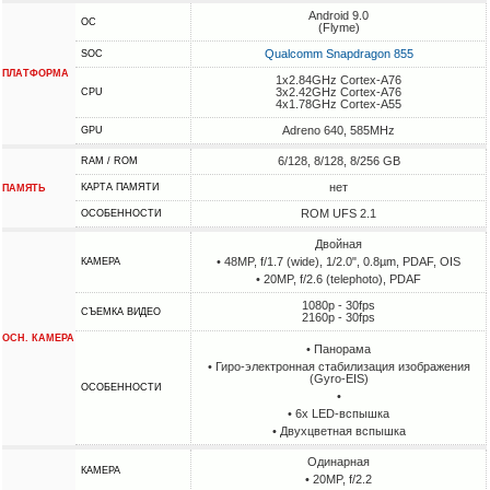
Android 9.0
ОС
(Flyme)
Qualcomm Snapdragon 855
SOC
ПЛАТФОРМА
1x2.84GHz Cortex-A76
3x2.42GHz Cortex-A76
CPU
4x1.78GHz Cortex-A55
Adreno 640, 585MHz
GPU
6/128, 8/128, 8/256 GB
RAM / ROM
нет
КАРТА ПАМЯТИ
ПАМЯТЬ
ROM UFS 2.1
ОСОБЕННОСТИ
Двойная
• 48MP, f/1.7 (wide), 1/2.0", 0.8µm, PDAF, OIS
КАМЕРА
• 20MP, f/2.6 (telephoto), PDAF
1080p - 30fps
СЪЕМКА ВИДЕО
2160p - 30fps
ОСН. КАМЕРА
• Панорама
• Гиро-электронная стабилизация изображения
(Gyro-EIS)
ОСОБЕННОСТИ
•
• 6х LED-вспышка
• Двухцветная вспышка
Одинарная
КАМЕРА
• 20MP, f/2.2