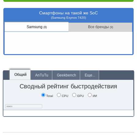
Смартфоны на такой же SoC
(Samsung Exynos 7420)
Samsung
Все бренды
(8)
(9)
Общий
AnTuTu
Geekbench
Еще...
Сводный рейтинг быстродействия
Total
CPU
GPU
ИИ