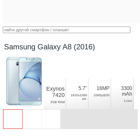
Samsung Galaxy A8 (2016)
Exynos
5.7"
16MP
3300
mAh
7420
1920x1080
1080p@30
pix.
Li-Ion
3GB RAM