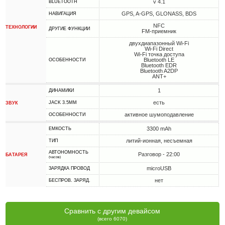
v 4.1
BLUETOOTH
GPS, A-GPS, GLONASS, BDS
НАВИГАЦИЯ
NFC
ТЕХНОЛОГИИ
ДРУГИЕ ФУНКЦИИ
FM-приемник
двухдиапазонный Wi-Fi
Wi-Fi Direct
Wi-Fi точка доступа
Bluetooth LE
ОСОБЕННОСТИ
Bluetooth EDR
Bluetooth A2DP
ANT+
1
ДИНАМИКИ
есть
JACK 3.5MM
ЗВУК
активное шумоподавление
ОСОБЕННОСТИ
3300 mAh
ЕМКОСТЬ
литий-ионная, несъемная
ТИП
АВТОНОМНОСТЬ
Разговор - 22:00
БАТАРЕЯ
(часов)
microUSB
ЗАРЯДКА ПРОВОД
нет
БЕСПРОВ. ЗАРЯД.
Сравнить с другим девайсом
(всего 6070)