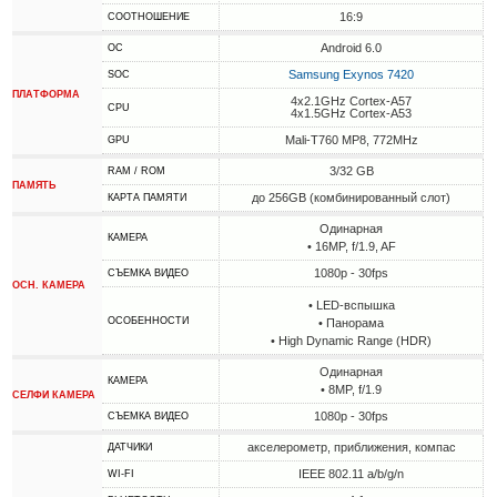
16:9
СООТНОШЕНИЕ
Android 6.0
ОС
Samsung Exynos 7420
SOC
ПЛАТФОРМА
4x2.1GHz Cortex-A57
CPU
4x1.5GHz Cortex-A53
Mali-T760 MP8, 772MHz
GPU
3/32 GB
RAM / ROM
ПАМЯТЬ
до 256GB (комбинированный слот)
КАРТА ПАМЯТИ
Одинарная
КАМЕРА
• 16MP, f/1.9, AF
1080p - 30fps
СЪЕМКА ВИДЕО
ОСН. КАМЕРА
• LED-вспышка
ОСОБЕННОСТИ
• Панорама
• High Dynamic Range (HDR)
Одинарная
КАМЕРА
• 8MP, f/1.9
СЕЛФИ КАМЕРА
1080p - 30fps
СЪЕМКА ВИДЕО
акселерометр, приближения, компас
ДАТЧИКИ
IEEE 802.11 a/b/g/n
WI-FI