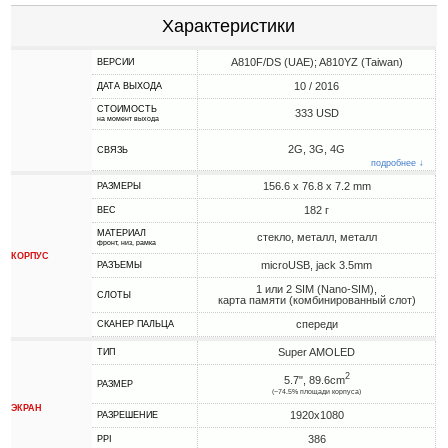
Характеристики
A810F/DS (UAE); A810YZ (Taiwan)
ВЕРСИИ
10 / 2016
ДАТА ВЫХОДА
СТОИМОСТЬ
333 USD
на момент выхода
2G, 3G, 4G
СВЯЗЬ
подробнее ↓
156.6 x 76.8 x 7.2 mm
РАЗМЕРЫ
182 г
ВЕС
МАТЕРИАЛ
стекло, металл, металл
фронт, низ, рамка
КОРПУС
microUSB, jack 3.5mm
РАЗЪЕМЫ
1 или 2 SIM (Nano-SIM),
СЛОТЫ
карта памяти (комбинированный слот)
спереди
СКАНЕР ПАЛЬЦА
Super AMOLED
ТИП
2
5.7", 89.6cm
РАЗМЕР
(~74.5% площади корпуса)
ЭКРАН
1920x1080
РАЗРЕШЕНИЕ
386
PPI