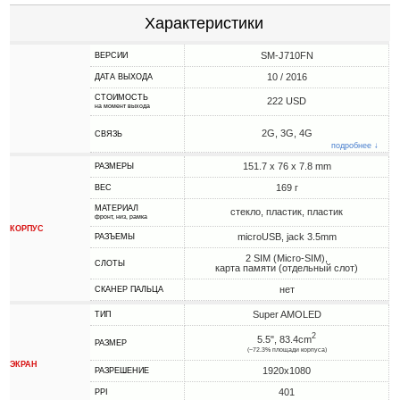
Характеристики
SM-J710FN
ВЕРСИИ
10 / 2016
ДАТА ВЫХОДА
СТОИМОСТЬ
222 USD
на момент выхода
2G, 3G, 4G
СВЯЗЬ
подробнее ↓
151.7 x 76 x 7.8 mm
РАЗМЕРЫ
169 г
ВЕС
МАТЕРИАЛ
стекло, пластик, пластик
фронт, низ, рамка
КОРПУС
microUSB, jack 3.5mm
РАЗЪЕМЫ
2 SIM (Micro-SIM),
СЛОТЫ
карта памяти (отдельный слот)
нет
СКАНЕР ПАЛЬЦА
Super AMOLED
ТИП
2
5.5", 83.4cm
РАЗМЕР
(~72.3% площади корпуса)
ЭКРАН
1920x1080
РАЗРЕШЕНИЕ
401
PPI