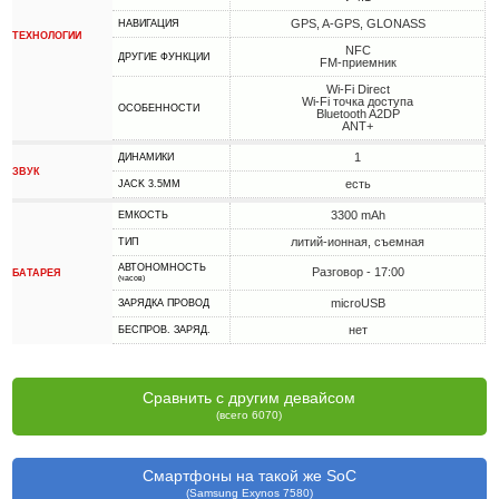
GPS, A-GPS, GLONASS
НАВИГАЦИЯ
ТЕХНОЛОГИИ
NFC
ДРУГИЕ ФУНКЦИИ
FM-приемник
Wi-Fi Direct
Wi-Fi точка доступа
ОСОБЕННОСТИ
Bluetooth A2DP
ANT+
1
ДИНАМИКИ
ЗВУК
есть
JACK 3.5MM
3300 mAh
ЕМКОСТЬ
литий-ионная, съемная
ТИП
АВТОНОМНОСТЬ
Разговор - 17:00
БАТАРЕЯ
(часов)
microUSB
ЗАРЯДКА ПРОВОД
нет
БЕСПРОВ. ЗАРЯД.
Сравнить с другим девайсом
(всего 6070)
Смартфоны на такой же SoC
(Samsung Exynos 7580)