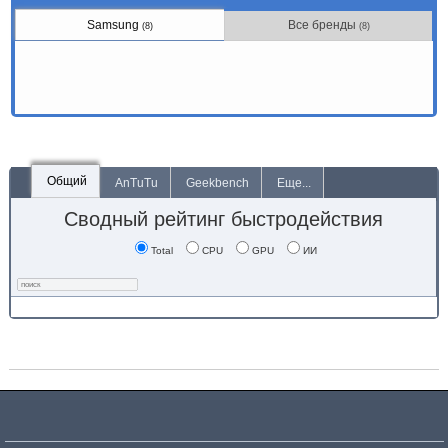
Samsung
Все бренды
(8)
(8)
Общий
AnTuTu
Geekbench
Еще...
Сводный рейтинг быстродействия
Total
CPU
GPU
ИИ