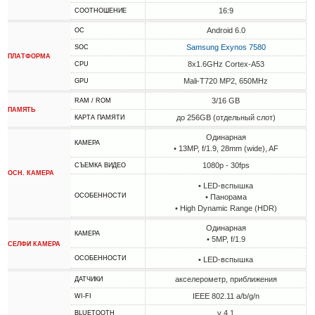
16:9
СООТНОШЕНИЕ
Android 6.0
ОС
Samsung Exynos 7580
SOC
ПЛАТФОРМА
8x1.6GHz Cortex-A53
CPU
Mali-T720 MP2, 650MHz
GPU
3/16 GB
RAM / ROM
ПАМЯТЬ
до 256GB (отдельный слот)
КАРТА ПАМЯТИ
Одинарная
КАМЕРА
• 13MP, f/1.9, 28mm (wide), AF
1080p - 30fps
СЪЕМКА ВИДЕО
ОСН. КАМЕРА
• LED-вспышка
ОСОБЕННОСТИ
• Панорама
• High Dynamic Range (HDR)
Одинарная
КАМЕРА
• 5MP, f/1.9
СЕЛФИ КАМЕРА
ОСОБЕННОСТИ
• LED-вспышка
акселерометр, приближения
ДАТЧИКИ
IEEE 802.11 a/b/g/n
WI-FI
v 4.1
BLUETOOTH