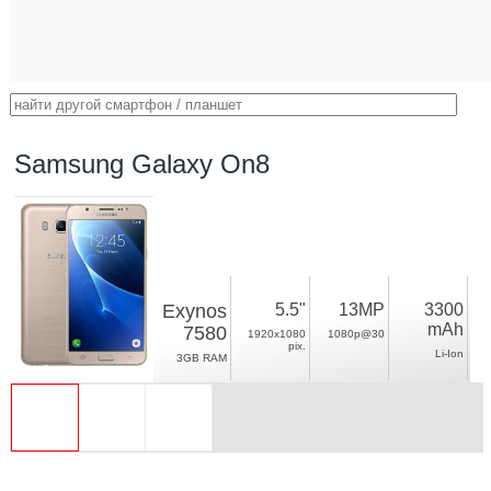
Samsung Galaxy On8
Exynos
5.5"
13MP
3300
mAh
7580
1920x1080
1080p@30
pix.
Li-Ion
3GB RAM