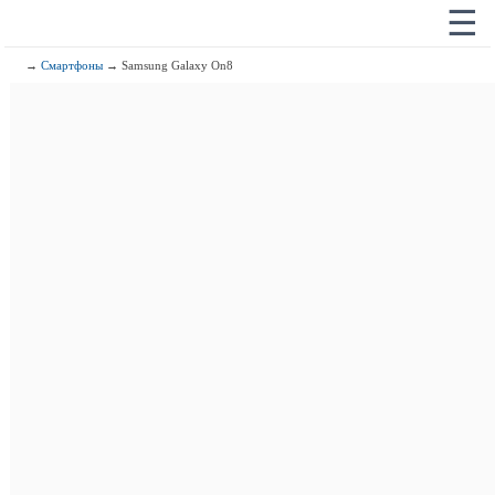
☰
→
Смартфоны
→ Samsung Galaxy On8