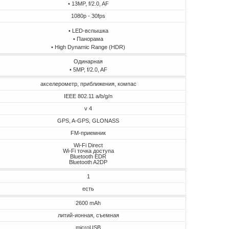
• 13MP, f/2.0, AF
1080p - 30fps
• LED-вспышка
• Панорама
• High Dynamic Range (HDR)
Одинарная
• 5MP, f/2.0, AF
акселерометр, приближения, компас
IEEE 802.11 a/b/g/n
v 4
GPS, A-GPS, GLONASS
FM-приемник
Wi-Fi Direct
Wi-Fi точка доступа
Bluetooth EDR
Bluetooth A2DP
1
есть
2600 mAh
литий-ионная, съемная
microUSB