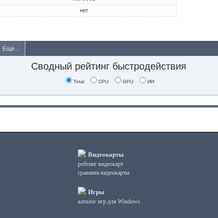
нет
Еще...
Сводный рейтинг быстродействия
Total
CPU
GPU
ИИ
Видеокарты
рейтинг видеокарт
сравнить видеокарты
Игры
каталог игр для Windows