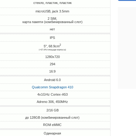
стекло, пластик, пластик
microUSB, jack 3.5mm
2 SIM,
карта памяти (комбинированный слот)
нет
IPS
2
5", 68.9cm
(~67.6% площади корпуса)
1280x720
294
16:9
Android 6.0
Qualcomm Snapdragon 410
4x1GHz Cortex-A53
Adreno 306, 450MHz
2/16 GB
до 128GB (комбинированный слот)
ROM eMMC
Одинарная