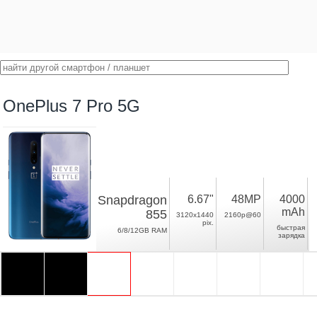
OnePlus 7 Pro 5G
Snapdragon
6.67"
48MP
4000
mAh
855
3120x1440
2160p@60
pix.
быстрая
6/8/12GB RAM
зарядка