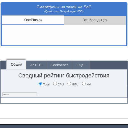
Смартфоны на такой же SoC
(Qualcomm Snapdragon 855)
OnePlus
Все бренды
(5)
(53)
Общий
AnTuTu
Geekbench
Еще...
Сводный рейтинг быстродействия
Total
CPU
GPU
ИИ