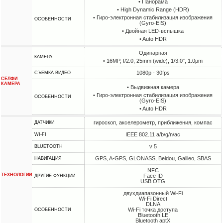
• Панорама
• High Dynamic Range (HDR)
• Гиро-электронная стабилизация изображения
ОСОБЕННОСТИ
(Gyro-EIS)
• Двойная LED-вспышка
• Auto HDR
Одинарная
КАМЕРА
• 16MP, f/2.0, 25mm (wide), 1/3.0", 1.0µm
1080p - 30fps
СЪЕМКА ВИДЕО
СЕЛФИ
КАМЕРА
• Выдвижная камера
• Гиро-электронная стабилизация изображения
ОСОБЕННОСТИ
(Gyro-EIS)
• Auto HDR
гироскоп, акселерометр, приближения, компас
ДАТЧИКИ
IEEE 802.11 a/b/g/n/ac
WI-FI
v 5
BLUETOOTH
GPS, A-GPS, GLONASS, Beidou, Galileo, SBAS
НАВИГАЦИЯ
NFC
ТЕХНОЛОГИИ
Face ID
ДРУГИЕ ФУНКЦИИ
USB OTG
двухдиапазонный Wi-Fi
Wi-Fi Direct
DLNA
Wi-Fi точка доступа
ОСОБЕННОСТИ
Bluetooth LE
Bluetooth aptX