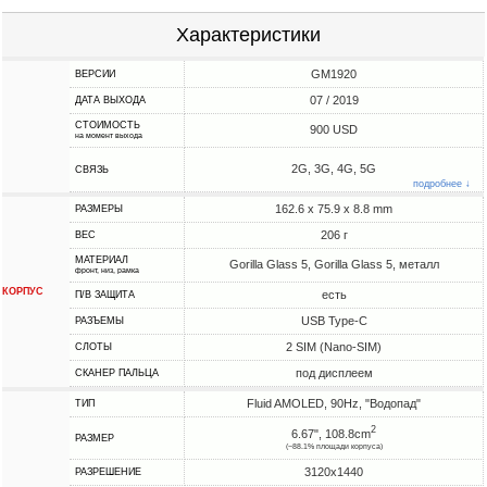
Характеристики
GM1920
ВЕРСИИ
07 / 2019
ДАТА ВЫХОДА
СТОИМОСТЬ
900 USD
на момент выхода
2G, 3G, 4G, 5G
СВЯЗЬ
подробнее ↓
162.6 x 75.9 x 8.8 mm
РАЗМЕРЫ
206 г
ВЕС
МАТЕРИАЛ
Gorilla Glass 5, Gorilla Glass 5, металл
фронт, низ, рамка
КОРПУС
есть
П/В ЗАЩИТА
USB Type-C
РАЗЪЕМЫ
2 SIM (Nano-SIM)
СЛОТЫ
под дисплеем
СКАНЕР ПАЛЬЦА
Fluid AMOLED, 90Hz, "Водопад"
ТИП
2
6.67", 108.8cm
РАЗМЕР
(~88.1% площади корпуса)
3120x1440
РАЗРЕШЕНИЕ