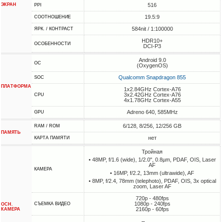
ЭКРАН
516
PPI
19.5:9
СООТНОШЕНИЕ
584nit / 1:100000
ЯРК. / КОНТРАСТ
HDR10+
ОСОБЕННОСТИ
DCI-P3
Android 9.0
ОС
(OxygenOS)
Qualcomm Snapdragon 855
SOC
ПЛАТФОРМА
1x2.84GHz Cortex-A76
3x2.42GHz Cortex-A76
CPU
4x1.78GHz Cortex-A55
Adreno 640, 585MHz
GPU
6/128, 8/256, 12/256 GB
RAM / ROM
ПАМЯТЬ
нет
КАРТА ПАМЯТИ
Тройная
• 48MP, f/1.6 (wide), 1/2.0", 0.8µm, PDAF, OIS, Laser
AF
КАМЕРА
• 16MP, f/2.2, 13mm (ultrawide), AF
• 8MP, f/2.4, 78mm (telephoto), PDAF, OIS, 3x optical
zoom, Laser AF
720p - 480fps
1080p - 240fps
СЪЕМКА ВИДЕО
ОСН.
2160p - 60fps
КАМЕРА