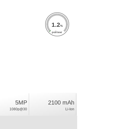
1.2
%
рейтинг
5MP
2100 mAh
1080p@30
Li-Ion