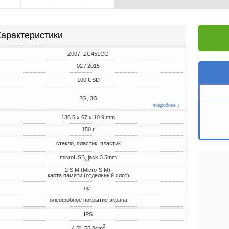
арактеристики
Z007, ZC451CG
02 / 2015
100 USD
2G, 3G
подробнее ↓
136.5 x 67 x 10.9 mm
150 г
стекло, пластик, пластик
microUSB, jack 3.5mm
2 SIM (Micro-SIM),
карта памяти (отдельный слот)
нет
олеофобное покрытие экрана
IPS
2
4.5", 55.8cm