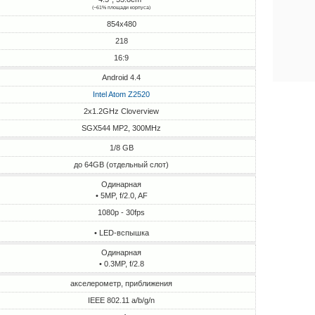
(~61% площади корпуса)
854x480
218
16:9
Android 4.4
Intel Atom Z2520
2x1.2GHz Cloverview
SGX544 MP2, 300MHz
1/8 GB
до 64GB (отдельный слот)
Одинарная
• 5MP, f/2.0, AF
1080p - 30fps
• LED-вспышка
Одинарная
• 0.3MP, f/2.8
акселерометр, приближения
IEEE 802.11 a/b/g/n