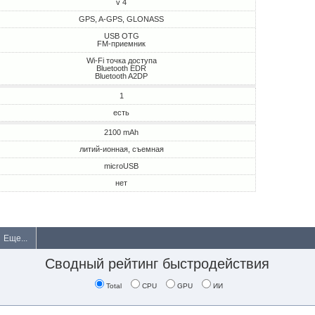
v 4
GPS, A-GPS, GLONASS
USB OTG
FM-приемник
Wi-Fi точка доступа
Bluetooth EDR
Bluetooth A2DP
1
есть
2100 mAh
литий-ионная, съемная
microUSB
нет
Еще...
Сводный рейтинг быстродействия
Total
CPU
GPU
ИИ