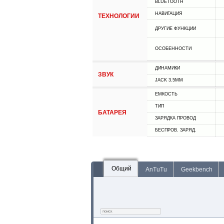
BLUETOOTH
НАВИГАЦИЯ
ТЕХНОЛОГИИ
ДРУГИЕ ФУНКЦИИ
ОСОБЕННОСТИ
ДИНАМИКИ
ЗВУК
JACK 3.5MM
ЕМКОСТЬ
ТИП
БАТАРЕЯ
ЗАРЯДКА ПРОВОД
БЕСПРОВ. ЗАРЯД.
Общий
AnTuTu
Geekbench