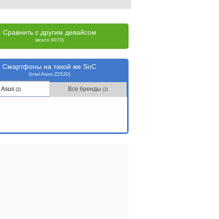
Сравнить с другим девайсом
(всего 6070)
Смартфоны на такой же SoC
(Intel Atom Z2520)
Asus
Все бренды
(2)
(2)