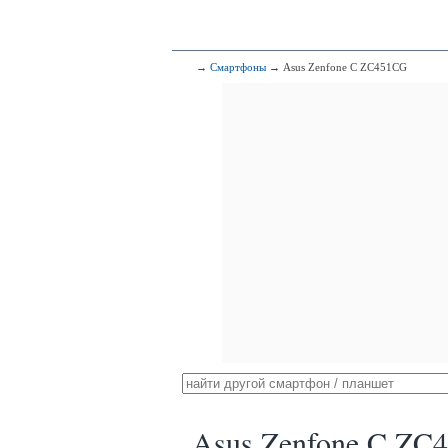
→
Смартфоны
→ Asus Zenfone C ZC451CG
Asus Zenfone C ZC