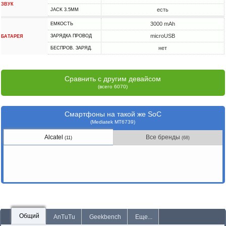
ЗВУК
есть
JACK 3.5MM
3000 mAh
ЕМКОСТЬ
microUSB
ЗАРЯДКА ПРОВОД
БАТАРЕЯ
нет
БЕСПРОВ. ЗАРЯД.
Сравнить с другим девайсом
(всего 6070)
Смартфоны на такой же SoC
(Mediatek MT6739)
Alcatel
Все бренды
(11)
(68)
Общий
AnTuTu
Geekbench
Еще...