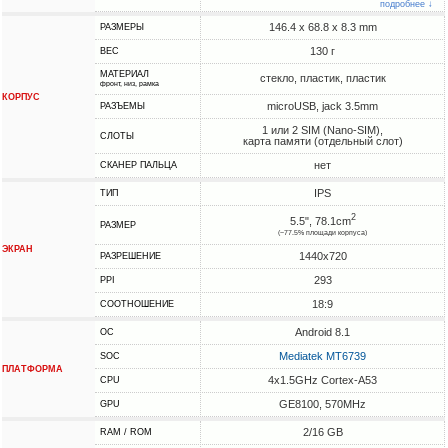
подробнее ↓
146.4 x 68.8 x 8.3 mm
РАЗМЕРЫ
130 г
ВЕС
МАТЕРИАЛ
стекло, пластик, пластик
фронт, низ, рамка
КОРПУС
microUSB, jack 3.5mm
РАЗЪЕМЫ
1 или 2 SIM (Nano-SIM),
СЛОТЫ
карта памяти (отдельный слот)
нет
СКАНЕР ПАЛЬЦА
IPS
ТИП
2
5.5", 78.1cm
РАЗМЕР
(~77.5% площади корпуса)
ЭКРАН
1440x720
РАЗРЕШЕНИЕ
293
PPI
18:9
СООТНОШЕНИЕ
Android 8.1
ОС
Mediatek MT6739
SOC
ПЛАТФОРМА
4x1.5GHz Cortex-A53
CPU
GE8100, 570MHz
GPU
2/16 GB
RAM / ROM