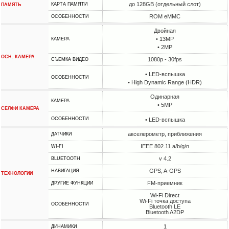
до 128GB (отдельный слот)
КАРТА ПАМЯТИ
ПАМЯТЬ
ROM eMMC
ОСОБЕННОСТИ
Двойная
• 13MP
КАМЕРА
• 2MP
ОСН. КАМЕРА
1080p - 30fps
СЪЕМКА ВИДЕО
• LED-вспышка
ОСОБЕННОСТИ
• High Dynamic Range (HDR)
Одинарная
КАМЕРА
• 5MP
СЕЛФИ КАМЕРА
ОСОБЕННОСТИ
• LED-вспышка
акселерометр, приближения
ДАТЧИКИ
IEEE 802.11 a/b/g/n
WI-FI
v 4.2
BLUETOOTH
GPS, A-GPS
НАВИГАЦИЯ
ТЕХНОЛОГИИ
FM-приемник
ДРУГИЕ ФУНКЦИИ
Wi-Fi Direct
Wi-Fi точка доступа
ОСОБЕННОСТИ
Bluetooth LE
Bluetooth A2DP
1
ДИНАМИКИ