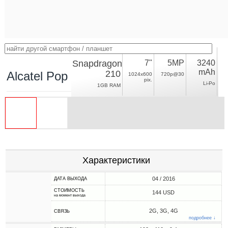
Snapdragon
7"
5MP
3240
mAh
210
Alcatel Pop 7 LTE
1024x600
720p@30
pix.
Li-Po
1GB RAM
Характеристики
04 / 2016
ДАТА ВЫХОДА
СТОИМОСТЬ
144 USD
на момент выхода
2G, 3G, 4G
СВЯЗЬ
подробнее ↓