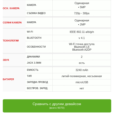
Одинарная
КАМЕРА
• 5MP
ОСН. КАМЕРА
720p - 30fps
СЪЕМКА ВИДЕО
Одинарная
КАМЕРА
СЕЛФИ КАМЕРА
• 2MP
IEEE 802.11 a/b/g/n
WI-FI
v 4.1
BLUETOOTH
ТЕХНОЛОГИИ
Wi-Fi точка доступа
Bluetooth LE
ОСОБЕННОСТИ
Bluetooth A2DP
2
ДИНАМИКИ
ЗВУК
есть
JACK 3.5MM
3240 mAh
ЕМКОСТЬ
литий-полимерная, несъемная
ТИП
БАТАРЕЯ
microUSB
ЗАРЯДКА ПРОВОД
нет
БЕСПРОВ. ЗАРЯД.
Сравнить с другим девайсом
(всего 6070)