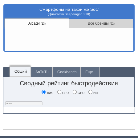
Смартфоны на такой же SoC
(Qualcomm Snapdragon 210)
Alcatel
Все бренды
(13)
(62)
Общий
AnTuTu
Geekbench
Еще...
Сводный рейтинг быстродействия
Total
CPU
GPU
ИИ