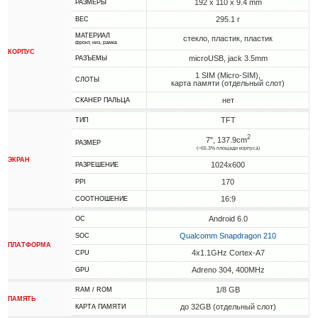
192 x 110 x 9.4 mm
РАЗМЕРЫ
295.1 г
ВЕС
МАТЕРИАЛ
стекло, пластик, пластик
фронт, низ, рамка
КОРПУС
microUSB, jack 3.5mm
РАЗЪЕМЫ
1 SIM (Micro-SIM),
СЛОТЫ
карта памяти (отдельный слот)
нет
СКАНЕР ПАЛЬЦА
TFT
ТИП
2
7", 137.9cm
РАЗМЕР
(~65.3% площади корпуса)
ЭКРАН
1024x600
РАЗРЕШЕНИЕ
170
PPI
16:9
СООТНОШЕНИЕ
Android 6.0
ОС
Qualcomm Snapdragon 210
SOC
ПЛАТФОРМА
4x1.1GHz Cortex-A7
CPU
Adreno 304, 400MHz
GPU
1/8 GB
RAM / ROM
ПАМЯТЬ
до 32GB (отдельный слот)
КАРТА ПАМЯТИ