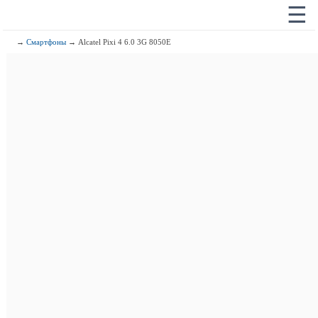
☰
→
Смартфоны
→ Alcatel Pixi 4 6.0 3G 8050E