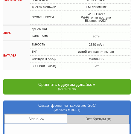
FM-приемник
ДРУГИЕ ФУНКЦИИ
Wi-Fi Direct
Wi-Fi точка доступа
ОСОБЕННОСТИ
Bluetooth A2DP
1
ДИНАМИКИ
ЗВУК
есть
JACK 3.5MM
2580 mAh
ЕМКОСТЬ
литий-ионная, съемная
ТИП
БАТАРЕЯ
microUSB
ЗАРЯДКА ПРОВОД
нет
БЕСПРОВ. ЗАРЯД.
Сравнить с другим девайсом
(всего 6070)
Смартфоны на такой же SoC
(Mediatek MT8321)
Alcatel
Все бренды
(5)
(11)