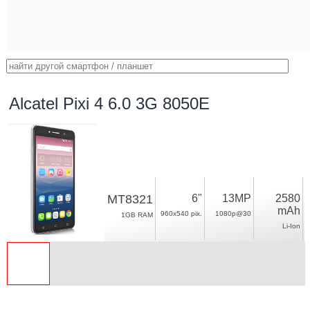
Alcatel Pixi 4 6.0 3G 8050E
MT8321
6"
13MP
2580
mAh
960x540 pix.
1080p@30
1GB RAM
Li-Ion