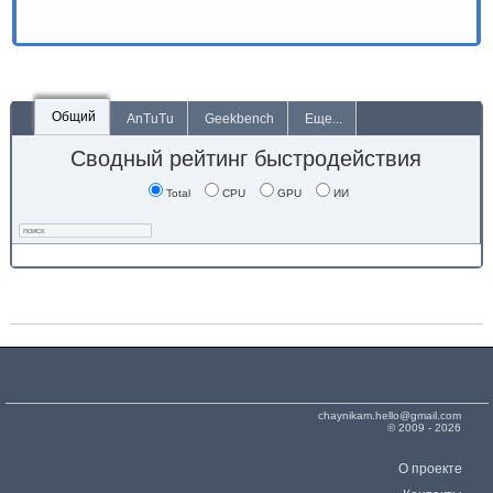
Общий
AnTuTu
Geekbench
Еще...
Сводный рейтинг быстродействия
Total
CPU
GPU
ИИ
chaynikam.hello@gmail.com
© 2009 - 2026
О проекте