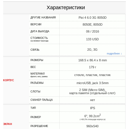
Характеристики
Pixi 4 6.0 3G 8050D
ДРУГИЕ НАЗВАНИЯ
8050E, 8050D
ВЕРСИИ
06 / 2016
ДАТА ВЫХОДА
СТОИМОСТЬ
133 USD
на момент выхода
2G, 3G
СВЯЗЬ
подробнее ↓
168.5 x 86.4 x 8 mm
РАЗМЕРЫ
179 г
ВЕС
МАТЕРИАЛ
стекло, пластик, пластик
фронт, низ, рамка
КОРПУС
microUSB, jack 3.5mm
РАЗЪЕМЫ
2 SIM (Micro-SIM),
СЛОТЫ
карта памяти (отдельный слот)
нет
СКАНЕР ПАЛЬЦА
IPS
ТИП
2
6", 99.2cm
РАЗМЕР
(~68.2% площади корпуса)
ЭКРАН
960x540
РАЗРЕШЕНИЕ