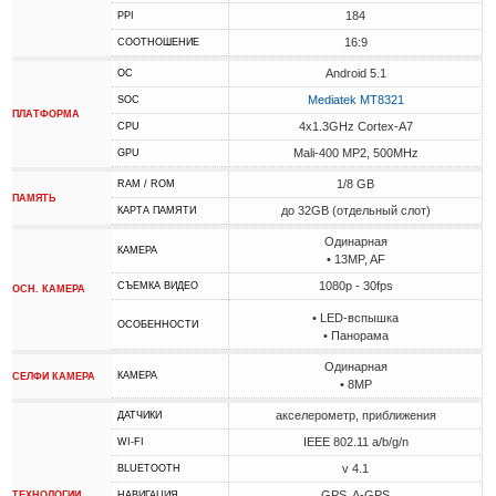
184
PPI
16:9
СООТНОШЕНИЕ
Android 5.1
ОС
Mediatek MT8321
SOC
ПЛАТФОРМА
4x1.3GHz Cortex-A7
CPU
Mali-400 MP2, 500MHz
GPU
1/8 GB
RAM / ROM
ПАМЯТЬ
до 32GB (отдельный слот)
КАРТА ПАМЯТИ
Одинарная
КАМЕРА
• 13MP, AF
1080p - 30fps
СЪЕМКА ВИДЕО
ОСН. КАМЕРА
• LED-вспышка
ОСОБЕННОСТИ
• Панорама
Одинарная
КАМЕРА
СЕЛФИ КАМЕРА
• 8MP
акселерометр, приближения
ДАТЧИКИ
IEEE 802.11 a/b/g/n
WI-FI
v 4.1
BLUETOOTH
GPS, A-GPS
ТЕХНОЛОГИИ
НАВИГАЦИЯ