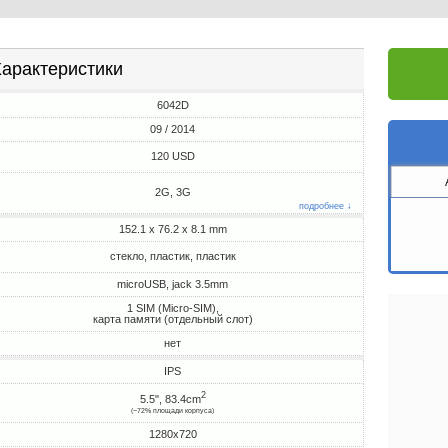
арактеристики
6042D
09 / 2014
120 USD
2G, 3G
подробнее ↓
152.1 x 76.2 x 8.1 mm
стекло, пластик, пластик
microUSB, jack 3.5mm
1 SIM (Micro-SIM),
карта памяти (отдельный слот)
нет
IPS
2
5.5", 83.4cm
(~72% площади корпуса)
1280x720