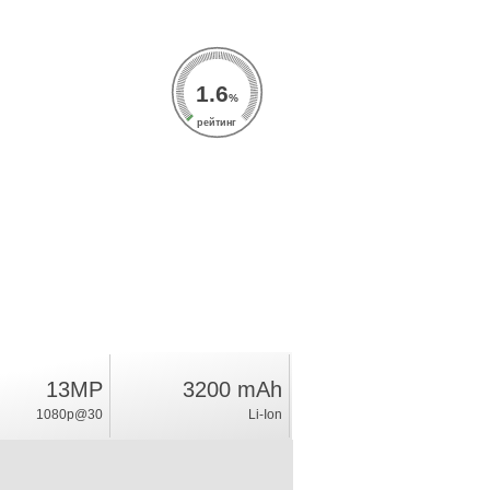
1.6
%
рейтинг
13MP
3200 mAh
1080p@30
Li-Ion