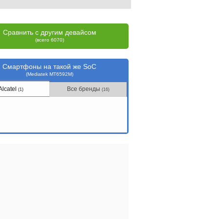
Сравнить с другим девайсом
(всего 6070)
Смартфоны на такой же SoC
(Mediatek MT6592M)
Alcatel
Все бренды
(1)
(16)