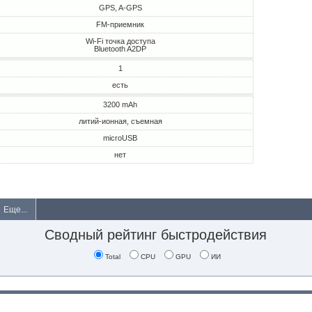
GPS, A-GPS
FM-приемник
Wi-Fi точка доступа
Bluetooth A2DP
1
есть
3200 mAh
литий-ионная, съемная
microUSB
нет
Еще...
Сводный рейтинг быстродействия
Total
CPU
GPU
ИИ