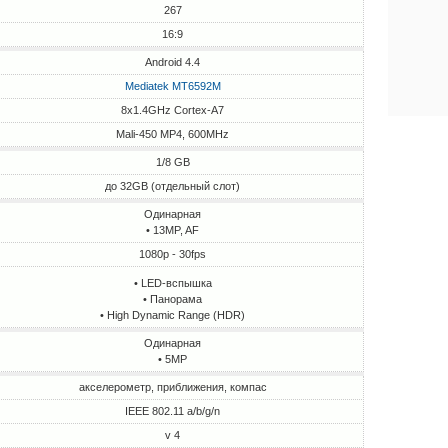
267
16:9
Android 4.4
Mediatek MT6592M
8x1.4GHz Cortex-A7
Mali-450 MP4, 600MHz
1/8 GB
до 32GB (отдельный слот)
Одинарная
• 13MP, AF
1080p - 30fps
• LED-вспышка
• Панорама
• High Dynamic Range (HDR)
Одинарная
• 5MP
акселерометр, приближения, компас
IEEE 802.11 a/b/g/n
v 4