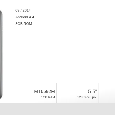
09 / 2014
Android 4.4
8GB ROM
5.5"
MT6592M
1GB RAM
1280x720 pix.