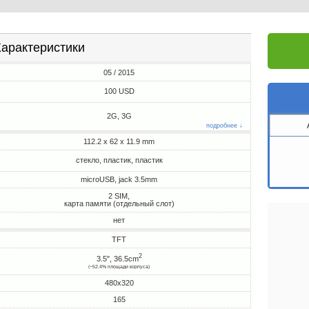
арактеристики
05 / 2015
100 USD
2G, 3G
подробнее ↓
112.2 x 62 x 11.9 mm
стекло, пластик, пластик
microUSB, jack 3.5mm
2 SIM,
карта памяти (отдельный слот)
нет
TFT
2
3.5", 36.5cm
(~52.4% площади корпуса)
480x320
165