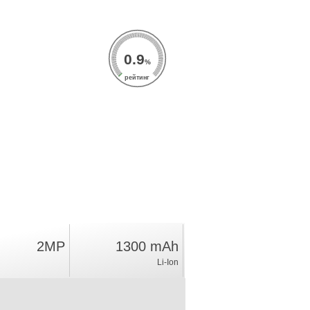
0.9
%
рейтинг
2MP
1300 mAh
Li-Ion