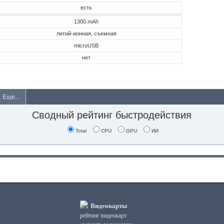
есть
1300 mAh
литий-ионная, съемная
microUSB
нет
Еще...
Сводный рейтинг быстродействия
Total
CPU
GPU
ИИ
Видеокарты
рейтинг видеокарт