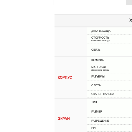
Х
ДАТА ВЫХОДА
СТОИМОСТЬ
на момент выхода
СВЯЗЬ
РАЗМЕРЫ
МАТЕРИАЛ
фронт, низ, рамка
РАЗЪЕМЫ
КОРПУС
СЛОТЫ
СКАНЕР ПАЛЬЦА
ТИП
РАЗМЕР
ЭКРАН
РАЗРЕШЕНИЕ
PPI