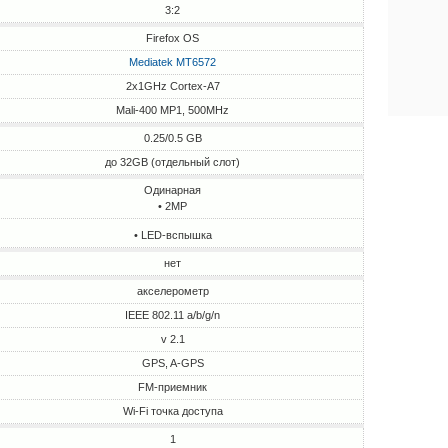
3:2
Firefox OS
Mediatek MT6572
2x1GHz Cortex-A7
Mali-400 MP1, 500MHz
0.25/0.5 GB
до 32GB (отдельный слот)
Одинарная
• 2MP
• LED-вспышка
нет
акселерометр
IEEE 802.11 a/b/g/n
v 2.1
GPS, A-GPS
FM-приемник
Wi-Fi точка доступа
1