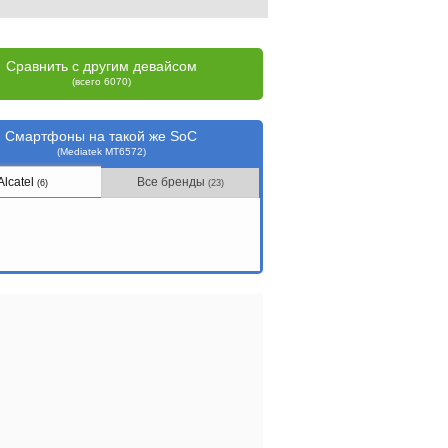
Сравнить с другим девайсом
(всего 6070)
Смартфоны на такой же SoC
(Mediatek MT6572)
Alcatel
Все бренды
(6)
(23)