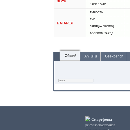
ЗВУК
JACK 3.5MM
ЕМКОСТЬ
ТИП
БАТАРЕЯ
ЗАРЯДКА ПРОВОД
БЕСПРОВ. ЗАРЯД.
Общий
AnTuTu
Geekbench
Смартфоны
рейтинг смартфонов