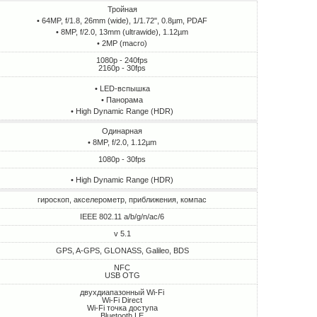
Тройная
• 64MP, f/1.8, 26mm (wide), 1/1.72", 0.8µm, PDAF
• 8MP, f/2.0, 13mm (ultrawide), 1.12µm
• 2MP (macro)
1080p - 240fps
2160p - 30fps
• LED-вспышка
• Панорама
• High Dynamic Range (HDR)
Одинарная
• 8MP, f/2.0, 1.12µm
1080p - 30fps
• High Dynamic Range (HDR)
гироскоп, акселерометр, приближения, компас
IEEE 802.11 a/b/g/n/ac/6
v 5.1
GPS, A-GPS, GLONASS, Galileo, BDS
NFC
USB OTG
двухдиапазонный Wi-Fi
Wi-Fi Direct
Wi-Fi точка доступа
Bluetooth LE