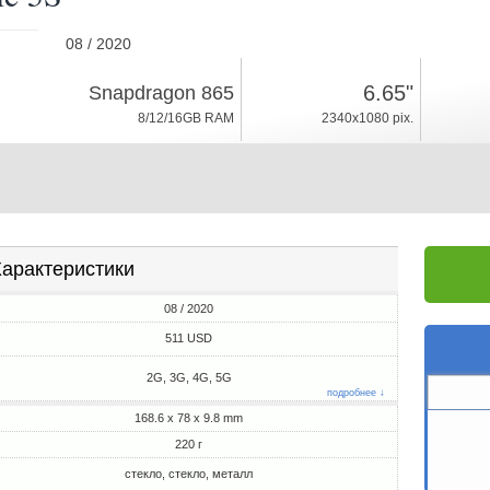
08 / 2020
220г, толщина 9.8mm
6.65"
Snapdragon 865
Android 10, Redmagic
8/12/16GB RAM
2340x1080 pix.
128/256GB ROM
арактеристики
08 / 2020
511 USD
2G, 3G, 4G, 5G
подробнее ↓
168.6 x 78 x 9.8 mm
220 г
стекло, стекло, металл