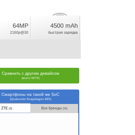
64MP
4500 mAh
23.7
%
2160p@30
быстрая зарядка
рейтинг
Сравнить с другим девайсом
(всего 6070)
Смартфоны на такой же SoC
(Qualcomm Snapdragon 865)
ZTE
Все бренды
(3)
(54)