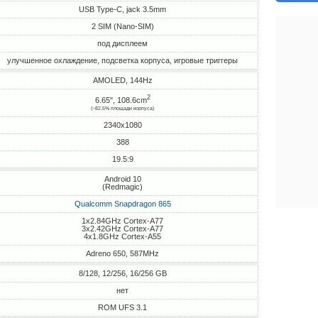
USB Type-C, jack 3.5mm
2 SIM (Nano-SIM)
под дисплеем
улучшенное охлаждение, подсветка корпуса, игровые триггеры
AMOLED, 144Hz
2
6.65", 108.6cm
(~82.5% площади корпуса)
2340x1080
388
19.5:9
Android 10
(Redmagic)
Qualcomm Snapdragon 865
1x2.84GHz Cortex-A77
3x2.42GHz Cortex-A77
4x1.8GHz Cortex-A55
Adreno 650, 587MHz
8/128, 12/256, 16/256 GB
нет
ROM UFS 3.1