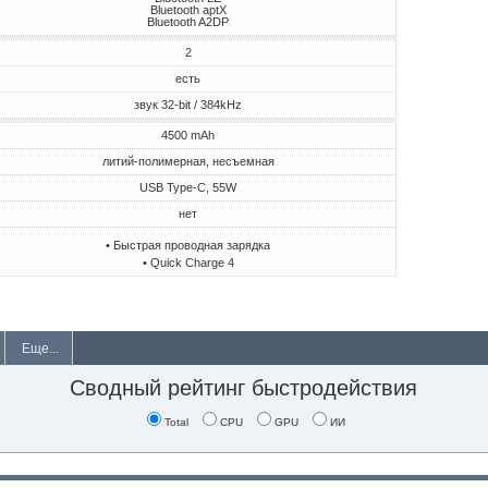
Bluetooth aptX
Bluetooth A2DP
2
есть
звук 32-bit / 384kHz
4500 mAh
литий-полимерная, несъемная
USB Type-C, 55W
нет
• Быстрая проводная зарядка
• Quick Charge 4
Еще...
Сводный рейтинг быстродействия
Total
CPU
GPU
ИИ