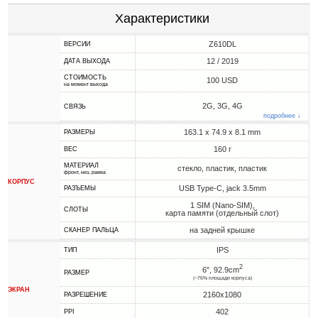
Характеристики
Z610DL
ВЕРСИИ
12 / 2019
ДАТА ВЫХОДА
СТОИМОСТЬ
100 USD
на момент выхода
2G, 3G, 4G
СВЯЗЬ
подробнее ↓
163.1 x 74.9 x 8.1 mm
РАЗМЕРЫ
160 г
ВЕС
МАТЕРИАЛ
стекло, пластик, пластик
фронт, низ, рамка
КОРПУС
USB Type-C, jack 3.5mm
РАЗЪЕМЫ
1 SIM (Nano-SIM),
СЛОТЫ
карта памяти (отдельный слот)
на задней крышке
СКАНЕР ПАЛЬЦА
IPS
ТИП
2
6", 92.9cm
РАЗМЕР
(~76% площади корпуса)
ЭКРАН
2160x1080
РАЗРЕШЕНИЕ
402
PPI