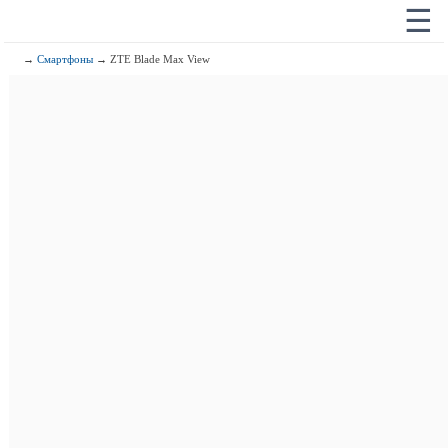
☰
→
Смартфоны
→ ZTE Blade Max View