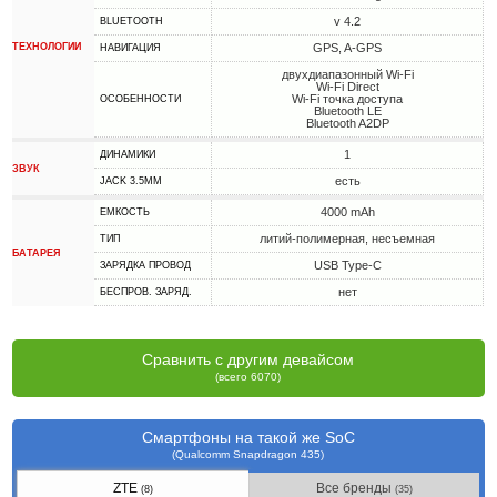
v 4.2
BLUETOOTH
ТЕХНОЛОГИИ
GPS, A-GPS
НАВИГАЦИЯ
двухдиапазонный Wi-Fi
Wi-Fi Direct
Wi-Fi точка доступа
ОСОБЕННОСТИ
Bluetooth LE
Bluetooth A2DP
1
ДИНАМИКИ
ЗВУК
есть
JACK 3.5MM
4000 mAh
ЕМКОСТЬ
литий-полимерная, несъемная
ТИП
БАТАРЕЯ
USB Type-C
ЗАРЯДКА ПРОВОД
нет
БЕСПРОВ. ЗАРЯД.
Сравнить с другим девайсом
(всего 6070)
Смартфоны на такой же SoC
(Qualcomm Snapdragon 435)
ZTE
Все бренды
(8)
(35)