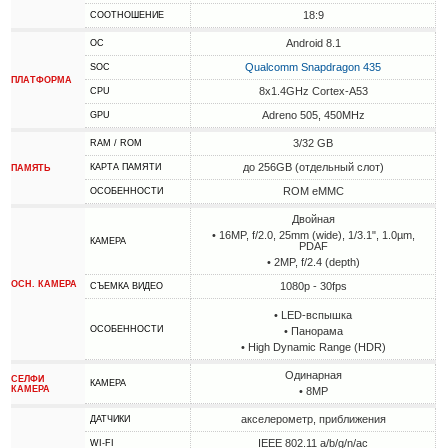
18:9
СООТНОШЕНИЕ
Android 8.1
ОС
Qualcomm Snapdragon 435
SOC
ПЛАТФОРМА
8x1.4GHz Cortex-A53
CPU
Adreno 505, 450MHz
GPU
3/32 GB
RAM / ROM
до 256GB (отдельный слот)
КАРТА ПАМЯТИ
ПАМЯТЬ
ROM eMMC
ОСОБЕННОСТИ
Двойная
• 16MP, f/2.0, 25mm (wide), 1/3.1", 1.0µm,
КАМЕРА
PDAF
• 2MP, f/2.4 (depth)
ОСН. КАМЕРА
1080p - 30fps
СЪЕМКА ВИДЕО
• LED-вспышка
ОСОБЕННОСТИ
• Панорама
• High Dynamic Range (HDR)
Одинарная
СЕЛФИ
КАМЕРА
КАМЕРА
• 8MP
акселерометр, приближения
ДАТЧИКИ
IEEE 802.11 a/b/g/n/ac
WI-FI