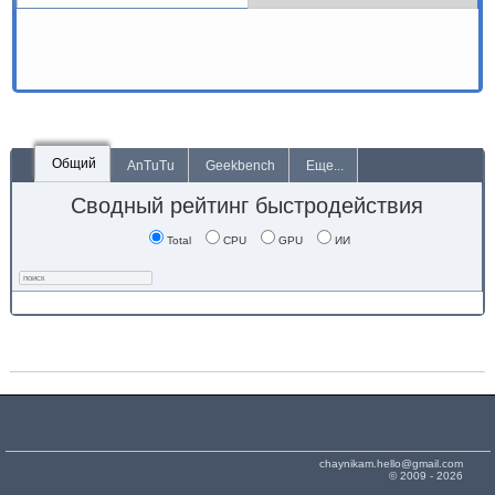
Общий
AnTuTu
Geekbench
Еще...
Сводный рейтинг быстродействия
Total
CPU
GPU
ИИ
chaynikam.hello@gmail.com
© 2009 - 2026