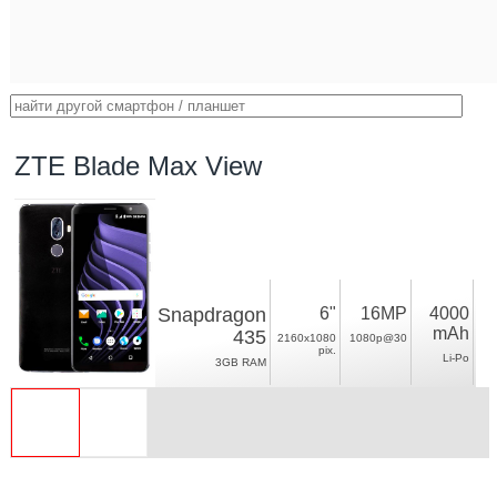
ZTE Blade Max View
Snapdragon
6"
16MP
4000
mAh
435
2160x1080
1080p@30
pix.
Li-Po
3GB RAM