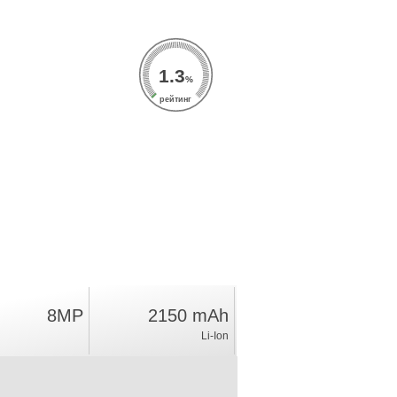
1.3
%
рейтинг
8MP
2150 mAh
Li-Ion