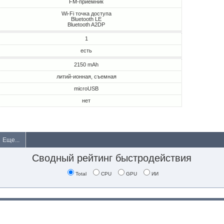
FM-приемник
Wi-Fi точка доступа
Bluetooth LE
Bluetooth A2DP
1
есть
2150 mAh
литий-ионная, съемная
microUSB
нет
Еще...
Сводный рейтинг быстродействия
Total
CPU
GPU
ИИ