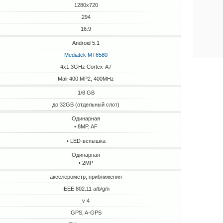
1280x720
294
16:9
Android 5.1
Mediatek MT6580
4x1.3GHz Cortex-A7
Mali-400 MP2, 400MHz
1/8 GB
до 32GB (отдельный слот)
Одинарная
• 8MP, AF
• LED-вспышка
Одинарная
• 2MP
акселерометр, приближения
IEEE 802.11 a/b/g/n
v 4
GPS, A-GPS