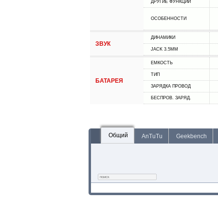
ДРУГИЕ ФУНКЦИИ
ОСОБЕННОСТИ
ДИНАМИКИ
ЗВУК
JACK 3.5MM
ЕМКОСТЬ
ТИП
БАТАРЕЯ
ЗАРЯДКА ПРОВОД
БЕСПРОВ. ЗАРЯД.
Общий
AnTuTu
Geekbench