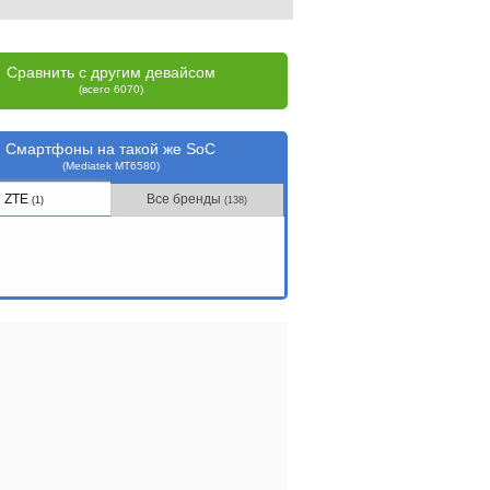
Сравнить с другим девайсом
(всего 6070)
Смартфоны на такой же SoC
(Mediatek MT6580)
ZTE
Все бренды
(1)
(138)