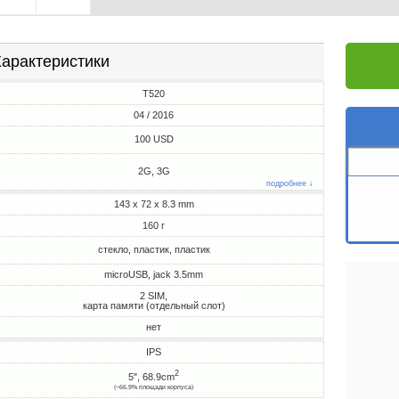
арактеристики
T520
04 / 2016
100 USD
2G, 3G
подробнее ↓
143 x 72 x 8.3 mm
160 г
стекло, пластик, пластик
microUSB, jack 3.5mm
2 SIM,
карта памяти (отдельный слот)
нет
IPS
2
5", 68.9cm
(~66.9% площади корпуса)