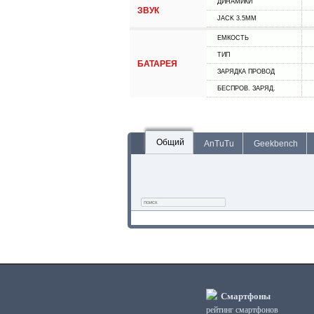
ДИНАМИКИ
ЗВУК
JACK 3.5MM
ЕМКОСТЬ
ТИП
БАТАРЕЯ
ЗАРЯДКА ПРОВОД
БЕСПРОВ. ЗАРЯД.
Общий
AnTuTu
Geekbench
Смартфоны
рейтинг смартфонов