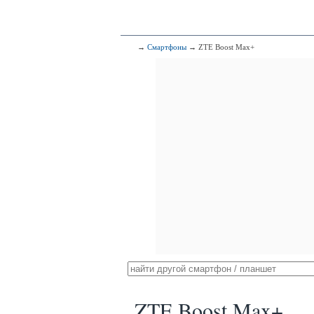
→
Смартфоны
→ ZTE Boost Max+
ZTE Boost Max+