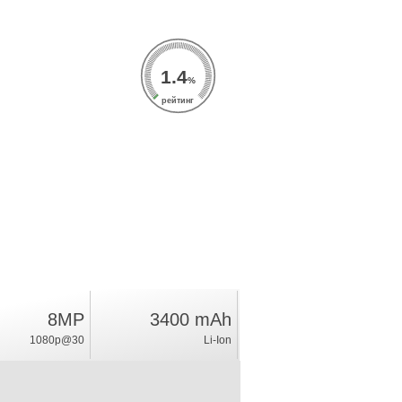
1.4
%
рейтинг
8MP
3400 mAh
1080p@30
Li-Ion