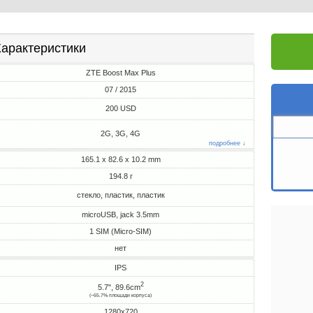
арактеристики
ZTE Boost Max Plus
07 / 2015
200 USD
2G, 3G, 4G
подробнее ↓
165.1 x 82.6 x 10.2 mm
194.8 г
стекло, пластик, пластик
microUSB, jack 3.5mm
1 SIM (Micro-SIM)
нет
IPS
2
5.7", 89.6cm
(~65.7% площади корпуса)
1280x720