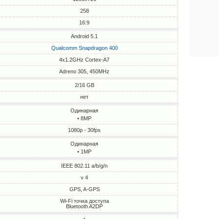
258
16:9
Android 5.1
Qualcomm Snapdragon 400
4x1.2GHz Cortex-A7
Adreno 305, 450MHz
2/16 GB
нет
Одинарная
• 8MP
1080p - 30fps
Одинарная
• 1MP
IEEE 802.11 a/b/g/n
v 4
GPS, A-GPS
Wi-Fi точка доступа
Bluetooth A2DP