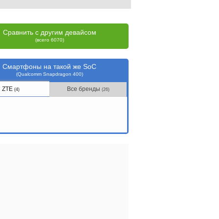
Сравнить с другим девайсом
(всего 6070)
Смартфоны на такой же SoC
(Qualcomm Snapdragon 400)
ZTE
Все бренды
(4)
(26)