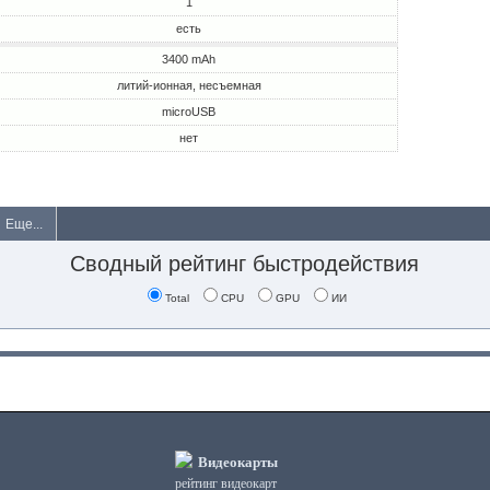
1
есть
3400 mAh
литий-ионная, несъемная
microUSB
нет
Еще...
Сводный рейтинг быстродействия
Total
CPU
GPU
ИИ
Видеокарты
рейтинг видеокарт