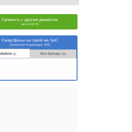
Сравнить с другим девайсом
(всего 6070)
Смартфоны на такой же SoC
(Qualcomm Snapdragon 435)
odafone
Все бренды
(1)
(35)