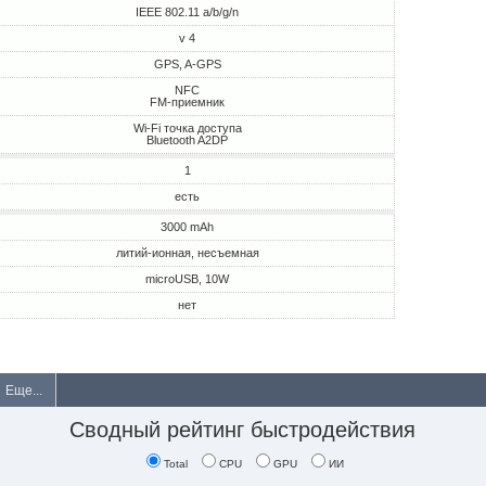
IEEE 802.11 a/b/g/n
v 4
GPS, A-GPS
NFC
FM-приемник
Wi-Fi точка доступа
Bluetooth A2DP
1
есть
3000 mAh
литий-ионная, несъемная
microUSB, 10W
нет
Еще...
Сводный рейтинг быстродействия
Total
CPU
GPU
ИИ