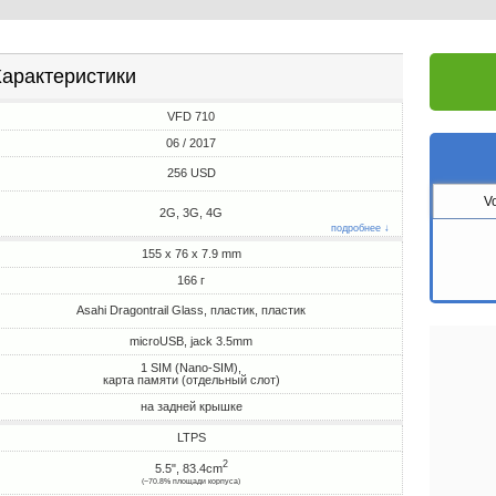
арактеристики
VFD 710
06 / 2017
256 USD
V
2G, 3G, 4G
подробнее ↓
155 x 76 x 7.9 mm
166 г
Asahi Dragontrail Glass, пластик, пластик
microUSB, jack 3.5mm
1 SIM (Nano-SIM),
карта памяти (отдельный слот)
на задней крышке
LTPS
2
5.5", 83.4cm
(~70.8% площади корпуса)