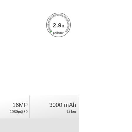
2.9
%
рейтинг
16MP
3000 mAh
1080p@30
Li-Ion