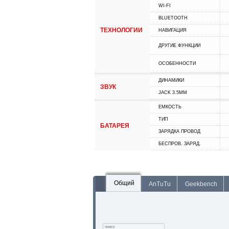
WI-FI
BLUETOOTH
ТЕХНОЛОГИИ
НАВИГАЦИЯ
ДРУГИЕ ФУНКЦИИ
ОСОБЕННОСТИ
ДИНАМИКИ
ЗВУК
JACK 3.5MM
ЕМКОСТЬ
ТИП
БАТАРЕЯ
ЗАРЯДКА ПРОВОД
БЕСПРОВ. ЗАРЯД.
Общий
AnTuTu
Geekbench