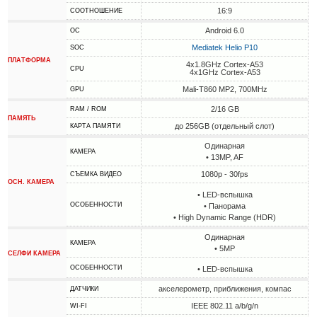
16:9
СООТНОШЕНИЕ
Android 6.0
ОС
Mediatek Helio P10
SOC
ПЛАТФОРМА
4x1.8GHz Cortex-A53
CPU
4x1GHz Cortex-A53
Mali-T860 MP2, 700MHz
GPU
2/16 GB
RAM / ROM
ПАМЯТЬ
до 256GB (отдельный слот)
КАРТА ПАМЯТИ
Одинарная
КАМЕРА
• 13MP, AF
1080p - 30fps
СЪЕМКА ВИДЕО
ОСН. КАМЕРА
• LED-вспышка
ОСОБЕННОСТИ
• Панорама
• High Dynamic Range (HDR)
Одинарная
КАМЕРА
• 5MP
СЕЛФИ КАМЕРА
ОСОБЕННОСТИ
• LED-вспышка
акселерометр, приближения, компас
ДАТЧИКИ
IEEE 802.11 a/b/g/n
WI-FI