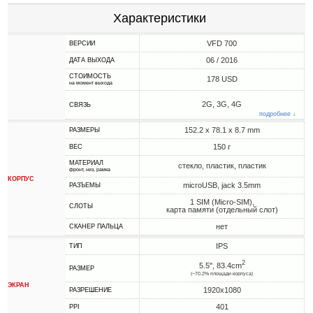
Характеристики
VFD 700
ВЕРСИИ
06 / 2016
ДАТА ВЫХОДА
СТОИМОСТЬ
178 USD
на момент выхода
2G, 3G, 4G
СВЯЗЬ
подробнее ↓
152.2 x 78.1 x 8.7 mm
РАЗМЕРЫ
150 г
ВЕС
МАТЕРИАЛ
стекло, пластик, пластик
фронт, низ, рамка
КОРПУС
microUSB, jack 3.5mm
РАЗЪЕМЫ
1 SIM (Micro-SIM),
СЛОТЫ
карта памяти (отдельный слот)
нет
СКАНЕР ПАЛЬЦА
IPS
ТИП
2
5.5", 83.4cm
РАЗМЕР
(~70.2% площади корпуса)
ЭКРАН
1920x1080
РАЗРЕШЕНИЕ
401
PPI