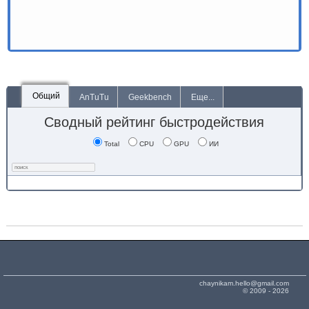
Общий
AnTuTu
Geekbench
Еще...
Сводный рейтинг быстродействия
Total
CPU
GPU
ИИ
chaynikam.hello@gmail.com
© 2009 - 2026