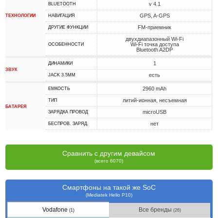
v 4.1
BLUETOOTH
GPS, A-GPS
ТЕХНОЛОГИИ
НАВИГАЦИЯ
FM-приемник
ДРУГИЕ ФУНКЦИИ
двухдиапазонный Wi-Fi
Wi-Fi точка доступа
ОСОБЕННОСТИ
Bluetooth A2DP
1
ДИНАМИКИ
ЗВУК
есть
JACK 3.5MM
2960 mAh
ЕМКОСТЬ
литий-ионная, несъемная
ТИП
БАТАРЕЯ
microUSB
ЗАРЯДКА ПРОВОД
нет
БЕСПРОВ. ЗАРЯД.
Сравнить с другим девайсом
(всего 6070)
Смартфоны на такой же SoC
(Mediatek Helio P10)
Vodafone
Все бренды
(1)
(26)