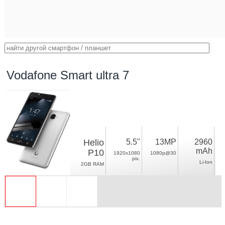
Vodafone Smart ultra 7
Helio
5.5"
13MP
2960
mAh
P10
1920x1080
1080p@30
pix.
Li-Ion
2GB RAM