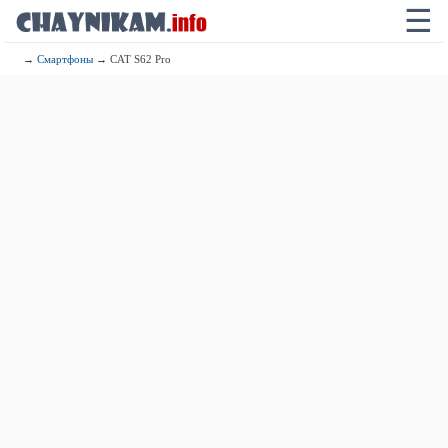
☰
→
Смартфоны
→ CAT S62 Pro