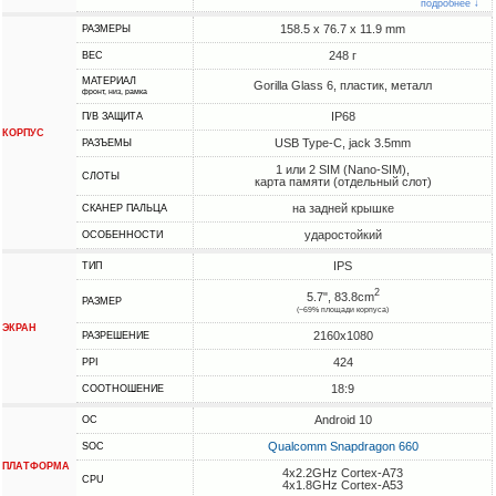
подробнее ↓
158.5 x 76.7 x 11.9 mm
РАЗМЕРЫ
248 г
ВЕС
МАТЕРИАЛ
Gorilla Glass 6, пластик, металл
фронт, низ, рамка
IP68
П/В ЗАЩИТА
КОРПУС
USB Type-C, jack 3.5mm
РАЗЪЕМЫ
1 или 2 SIM (Nano-SIM),
СЛОТЫ
карта памяти (отдельный слот)
на задней крышке
СКАНЕР ПАЛЬЦА
ударостойкий
ОСОБЕННОСТИ
IPS
ТИП
2
5.7", 83.8cm
РАЗМЕР
(~69% площади корпуса)
ЭКРАН
2160x1080
РАЗРЕШЕНИЕ
424
PPI
18:9
СООТНОШЕНИЕ
Android 10
ОС
Qualcomm Snapdragon 660
SOC
ПЛАТФОРМА
4x2.2GHz Cortex-A73
CPU
4x1.8GHz Cortex-A53