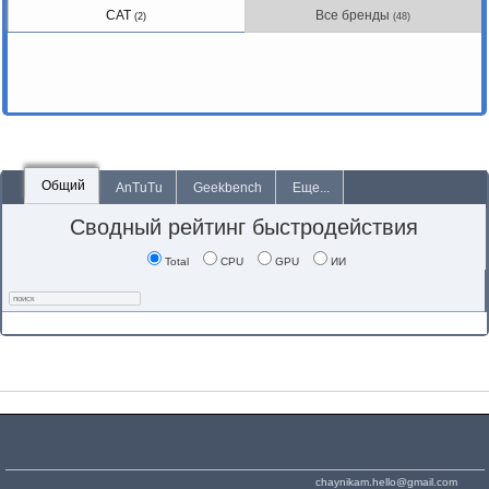
CAT
Все бренды
(2)
(48)
Общий
AnTuTu
Geekbench
Еще...
Сводный рейтинг быстродействия
Total
CPU
GPU
ИИ
chaynikam.hello@gmail.com