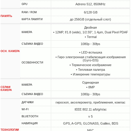
Adreno 512, 850MHz
GPU
6/128 GB
RAM / ROM
ПАМЯТЬ
до 256GB (отдельный слот)
КАРТА ПАМЯТИ
Двойная
• 12MP, f/1.8 (wide), 1/2.55", 1.4µm, Dual Pixel PDAF
КАМЕРА
• Termal
1080p - 30fps
СЪЕМКА ВИДЕО
ОСН. КАМЕРА
• LED-вспышка
• Гиро-электронная стабилизация изображения
(Gyro-EIS)
ОСОБЕННОСТИ
• Термическое изображение
• Тепловая палитра
• Измерение температуры
Одинарная
КАМЕРА
• 8MP
СЕЛФИ
КАМЕРА
1080p - 30fps
СЪЕМКА ВИДЕО
гироскоп, акселерометр, приближения, компас
ДАТЧИКИ
IEEE 802.11 a/b/g/n/ac
WI-FI
v 5
BLUETOOTH
GPS, A-GPS, GLONASS, Galileo, BDS
НАВИГАЦИЯ
ТЕХНОЛОГИИ
NFC