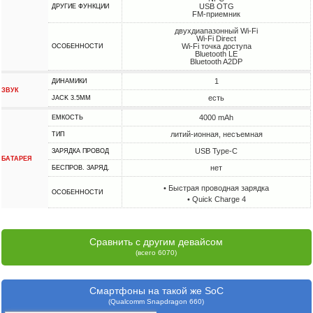
USB OTG
ДРУГИЕ ФУНКЦИИ
FM-приемник
двухдиапазонный Wi-Fi
Wi-Fi Direct
Wi-Fi точка доступа
ОСОБЕННОСТИ
Bluetooth LE
Bluetooth A2DP
1
ДИНАМИКИ
ЗВУК
есть
JACK 3.5MM
4000 mAh
ЕМКОСТЬ
литий-ионная, несъемная
ТИП
USB Type-C
ЗАРЯДКА ПРОВОД
БАТАРЕЯ
нет
БЕСПРОВ. ЗАРЯД.
• Быстрая проводная зарядка
ОСОБЕННОСТИ
• Quick Charge 4
Сравнить с другим девайсом
(всего 6070)
Смартфоны на такой же SoC
(Qualcomm Snapdragon 660)