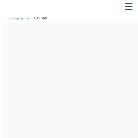
☰
→
Смартфоны
→ CAT S60