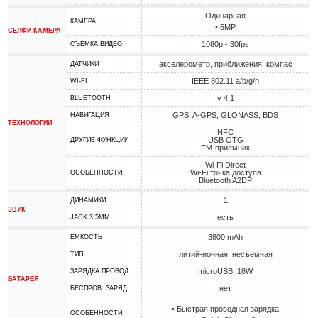
Одинарная
КАМЕРА
• 5MP
СЕЛФИ КАМЕРА
1080p - 30fps
СЪЕМКА ВИДЕО
акселерометр, приближения, компас
ДАТЧИКИ
IEEE 802.11 a/b/g/n
WI-FI
v 4.1
BLUETOOTH
GPS, A-GPS, GLONASS, BDS
НАВИГАЦИЯ
ТЕХНОЛОГИИ
NFC
USB OTG
ДРУГИЕ ФУНКЦИИ
FM-приемник
Wi-Fi Direct
Wi-Fi точка доступа
ОСОБЕННОСТИ
Bluetooth A2DP
1
ДИНАМИКИ
ЗВУК
есть
JACK 3.5MM
3800 mAh
ЕМКОСТЬ
литий-ионная, несъемная
ТИП
microUSB, 18W
ЗАРЯДКА ПРОВОД
БАТАРЕЯ
нет
БЕСПРОВ. ЗАРЯД.
• Быстрая проводная зарядка
ОСОБЕННОСТИ