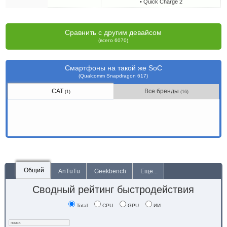
• Quick Charge 2
Сравнить с другим девайсом
(всего 6070)
Смартфоны на такой же SoC
(Qualcomm Snapdragon 617)
CAT
Все бренды
(1)
(16)
Общий
AnTuTu
Geekbench
Еще...
Сводный рейтинг быстродействия
Total
CPU
GPU
ИИ