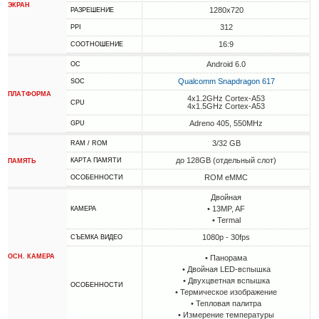
ЭКРАН
1280x720
РАЗРЕШЕНИЕ
312
PPI
16:9
СООТНОШЕНИЕ
Android 6.0
ОС
Qualcomm Snapdragon 617
SOC
ПЛАТФОРМА
4x1.2GHz Cortex-A53
CPU
4x1.5GHz Cortex-A53
Adreno 405, 550MHz
GPU
3/32 GB
RAM / ROM
до 128GB (отдельный слот)
КАРТА ПАМЯТИ
ПАМЯТЬ
ROM eMMC
ОСОБЕННОСТИ
Двойная
• 13MP, AF
КАМЕРА
• Termal
1080p - 30fps
СЪЕМКА ВИДЕО
ОСН. КАМЕРА
• Панорама
• Двойная LED-вспышка
• Двухцветная вспышка
ОСОБЕННОСТИ
• Термическое изображение
• Тепловая палитра
• Измерение температуры