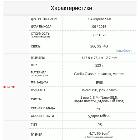
Характеристики
CATerpillar S60
ДРУГИЕ НАЗВАНИЯ
06 / 2016
ДАТА ВЫХОДА
СТОИМОСТЬ
722 USD
на момент выхода
2G, 3G, 4G
СВЯЗЬ
подробнее ↓
147.9 x 73.4 x 12.7 mm
РАЗМЕРЫ
223 г
ВЕС
МАТЕРИАЛ
Gorilla Glass 4, пластик, металл
фронт, низ, рамка
IP68
П/В ЗАЩИТА
КОРПУС
microUSB, jack 3.5mm
РАЗЪЕМЫ
1 или 2 SIM (Nano-SIM),
СЛОТЫ
карта памяти (отдельный слот)
нет
СКАНЕР ПАЛЬЦА
ударостойкий
ОСОБЕННОСТИ
IPS
ТИП
2
4.7", 60.9cm
РАЗМЕР
(~56.1% площади корпуса)