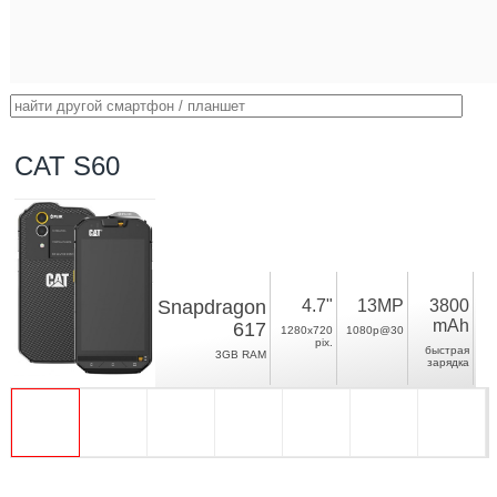
CAT S60
Snapdragon
4.7"
13MP
3800
mAh
617
1280x720
1080p@30
pix.
быстрая
3GB RAM
зарядка