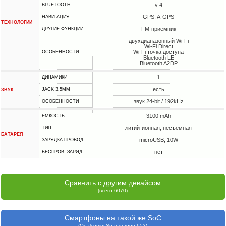
v 4
BLUETOOTH
GPS, A-GPS
НАВИГАЦИЯ
ТЕХНОЛОГИИ
FM-приемник
ДРУГИЕ ФУНКЦИИ
двухдиапазонный Wi-Fi
Wi-Fi Direct
Wi-Fi точка доступа
ОСОБЕННОСТИ
Bluetooth LE
Bluetooth A2DP
1
ДИНАМИКИ
есть
JACK 3.5MM
ЗВУК
звук 24-bit / 192kHz
ОСОБЕННОСТИ
3100 mAh
ЕМКОСТЬ
литий-ионная, несъемная
ТИП
БАТАРЕЯ
microUSB, 10W
ЗАРЯДКА ПРОВОД
нет
БЕСПРОВ. ЗАРЯД.
Сравнить с другим девайсом
(всего 6070)
Смартфоны на такой же SoC
(Qualcomm Snapdragon 652)