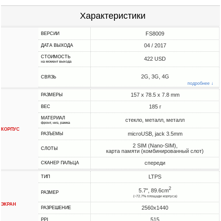
Характеристики
FS8009
ВЕРСИИ
04 / 2017
ДАТА ВЫХОДА
СТОИМОСТЬ
422 USD
на момент выхода
2G, 3G, 4G
СВЯЗЬ
подробнее ↓
157 x 78.5 x 7.8 mm
РАЗМЕРЫ
185 г
ВЕС
МАТЕРИАЛ
стекло, металл, металл
фронт, низ, рамка
КОРПУС
microUSB, jack 3.5mm
РАЗЪЕМЫ
2 SIM (Nano-SIM),
СЛОТЫ
карта памяти (комбинированный слот)
спереди
СКАНЕР ПАЛЬЦА
LTPS
ТИП
2
5.7", 89.6cm
РАЗМЕР
(~72.7% площади корпуса)
ЭКРАН
2560x1440
РАЗРЕШЕНИЕ
515
PPI