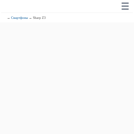
☰
→
Смартфоны
→ Sharp Z3