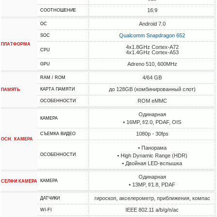
16:9
СООТНОШЕНИЕ
Android 7.0
ОС
Qualcomm Snapdragon 652
SOC
ПЛАТФОРМА
4x1.8GHz Cortex-A72
CPU
4x1.4GHz Cortex-A53
Adreno 510, 600MHz
GPU
4/64 GB
RAM / ROM
до 128GB (комбинированный слот)
КАРТА ПАМЯТИ
ПАМЯТЬ
ROM eMMC
ОСОБЕННОСТИ
Одинарная
КАМЕРА
• 16MP, f/2.0, PDAF, OIS
1080p - 30fps
СЪЕМКА ВИДЕО
ОСН. КАМЕРА
• Панорама
ОСОБЕННОСТИ
• High Dynamic Range (HDR)
• Двойная LED-вспышка
Одинарная
КАМЕРА
СЕЛФИ КАМЕРА
• 13MP, f/1.8, PDAF
гироскоп, акселерометр, приближения, компас
ДАТЧИКИ
IEEE 802.11 a/b/g/n/ac
WI-FI