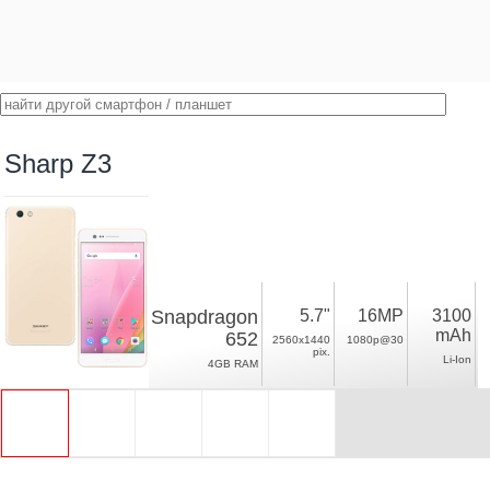
Sharp Z3
Snapdragon
5.7"
16MP
3100
mAh
652
2560x1440
1080p@30
pix.
Li-Ion
4GB RAM