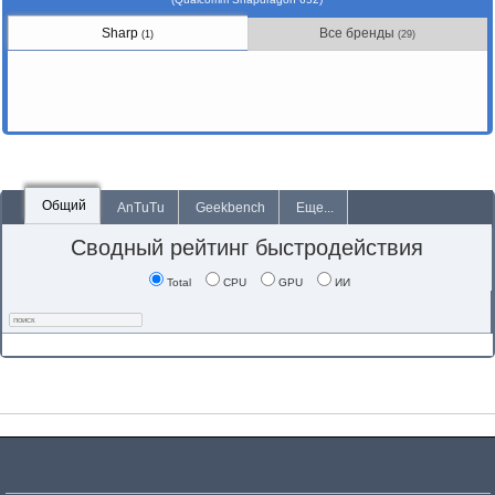
Sharp
Все бренды
(1)
(29)
Общий
AnTuTu
Geekbench
Еще...
Сводный рейтинг быстродействия
Total
CPU
GPU
ИИ