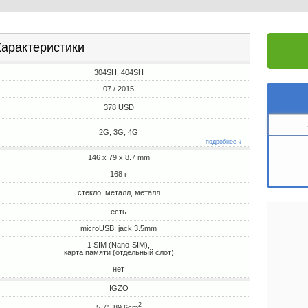
арактеристики
304SH, 404SH
07 / 2015
378 USD
2G, 3G, 4G
подробнее ↓
146 x 79 x 8.7 mm
168 г
стекло, металл, металл
есть
microUSB, jack 3.5mm
1 SIM (Nano-SIM),
карта памяти (отдельный слот)
нет
IGZO
2
5.7", 89.6cm