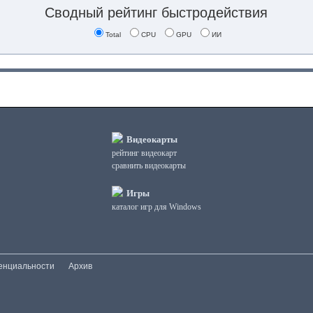
Сводный рейтинг быстродействия
Total
CPU
GPU
ИИ
Видеокарты
рейтинг видеокарт
сравнить видеокарты
Игры
каталог игр для Windows
енциальности
Архив