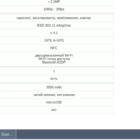
• 2.1MP
1080p - 30fps
гироскоп, акселерометр, приближения, компас
IEEE 802.11 a/b/g/n/ac
v 4.1
GPS, A-GPS
NFC
двухдиапазонный Wi-Fi
Wi-Fi точка доступа
Bluetooth A2DP
1
есть
3000 mAh
литий-ионная, несъемная
microUSB
нет
Еще...