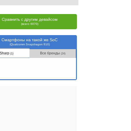
Сравнить с другим девайсом
(всего 6070)
Смартфоны на такой же SoC
(Qualcomm Snapdragon 810)
Sharp
Все бренды
(1)
(24)