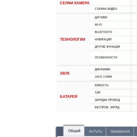
СЕЛФИ КАМЕРА
СЪЕМКА ВИДЕО
ДАТЧИКИ
WI-FI
BLUETOOTH
ТЕХНОЛОГИИ
НАВИГАЦИЯ
ДРУГИЕ ФУНКЦИИ
ОСОБЕННОСТИ
ДИНАМИКИ
ЗВУК
JACK 3.5MM
ЕМКОСТЬ
ТИП
БАТАРЕЯ
ЗАРЯДКА ПРОВОД
БЕСПРОВ. ЗАРЯД.
Общий
AnTuTu
Geekbench