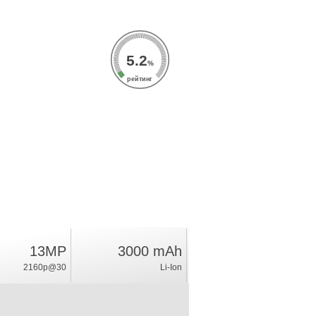
5.2
%
рейтинг
13MP
3000 mAh
2160p@30
Li-Ion