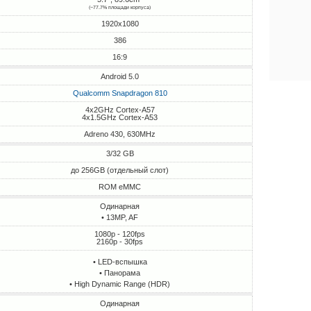
(~77.7% площади корпуса)
1920x1080
386
16:9
Android 5.0
Qualcomm Snapdragon 810
4x2GHz Cortex-A57
4x1.5GHz Cortex-A53
Adreno 430, 630MHz
3/32 GB
до 256GB (отдельный слот)
ROM eMMC
Одинарная
• 13MP, AF
1080p - 120fps
2160p - 30fps
• LED-вспышка
• Панорама
• High Dynamic Range (HDR)
Одинарная