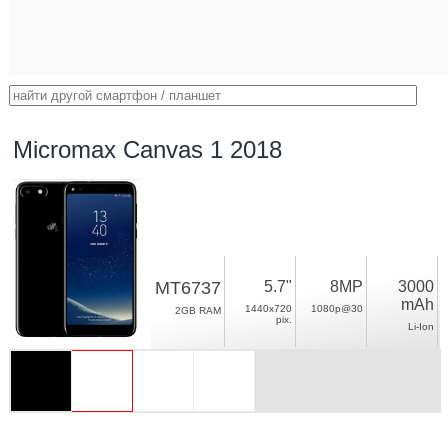
Micromax Canvas 1 2018
MT6737
5.7"
8MP
3000
mAh
1440x720
1080p@30
2GB RAM
pix.
Li-Ion