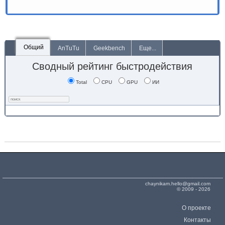
Общий
AnTuTu
Geekbench
Еще...
Сводный рейтинг быстродействия
Total
CPU
GPU
ИИ
chaynikam.hello@gmail.com
© 2009 - 2026
О проекте
Контакты