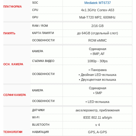
Mediatek MT6737
SOC
ПЛАТФОРМА
4x1.3GHz Cortex-A53
CPU
Mali-T720 MP2, 600MHz
GPU
2/16 GB
RAM / ROM
до 64GB (отдельный слот)
КАРТА ПАМЯТИ
ПАМЯТЬ
ROM eMMC
ОСОБЕННОСТИ
Одинарная
КАМЕРА
• 8MP, AF
1080p - 30fps
СЪЕМКА ВИДЕО
ОСН. КАМЕРА
• Панорама
ОСОБЕННОСТИ
• Двойная LED-вспышка
• Двухцветная вспышка
Одинарная
КАМЕРА
• 5MP
СЕЛФИ КАМЕРА
ОСОБЕННОСТИ
• LED-вспышка
акселерометр, приближения
ДАТЧИКИ
IEEE 802.11 a/b/g/n
WI-FI
v 4
BLUETOOTH
GPS, A-GPS
ТЕХНОЛОГИИ
НАВИГАЦИЯ