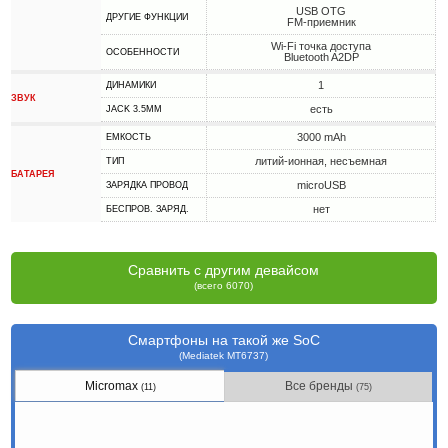
USB OTG
ДРУГИЕ ФУНКЦИИ
FM-приемник
Wi-Fi точка доступа
ОСОБЕННОСТИ
Bluetooth A2DP
1
ДИНАМИКИ
ЗВУК
есть
JACK 3.5MM
3000 mAh
ЕМКОСТЬ
литий-ионная, несъемная
ТИП
БАТАРЕЯ
microUSB
ЗАРЯДКА ПРОВОД
нет
БЕСПРОВ. ЗАРЯД.
Сравнить с другим девайсом
(всего 6070)
Смартфоны на такой же SoC
(Mediatek MT6737)
Micromax
Все бренды
(11)
(75)