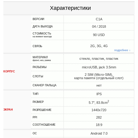
Характеристики
C1A
ВЕРСИИ
04 / 2018
ДАТА ВЫХОДА
СТОИМОСТЬ
90 USD
на момент выхода
2G, 3G, 4G
СВЯЗЬ
подробнее ↓
МАТЕРИАЛ
стекло, пластик, пластик
фронт, низ, рамка
microUSB, jack 3.5mm
РАЗЪЕМЫ
КОРПУС
2 SIM (Micro-SIM),
СЛОТЫ
карта памяти (отдельный слот)
нет
СКАНЕР ПАЛЬЦА
IPS
ТИП
2
РАЗМЕР
5.7", 83.8cm
ЭКРАН
1440x720
РАЗРЕШЕНИЕ
282
PPI
18:9
СООТНОШЕНИЕ
Android 7.0
ОС