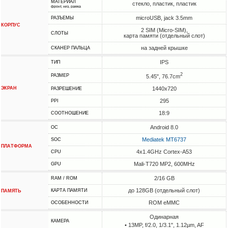
МАТЕРИАЛ
стекло, пластик, пластик
фронт, низ, рамка
microUSB, jack 3.5mm
РАЗЪЕМЫ
КОРПУС
2 SIM (Micro-SIM),
СЛОТЫ
карта памяти (отдельный слот)
на задней крышке
СКАНЕР ПАЛЬЦА
IPS
ТИП
2
РАЗМЕР
5.45", 76.7cm
ЭКРАН
1440x720
РАЗРЕШЕНИЕ
295
PPI
18:9
СООТНОШЕНИЕ
Android 8.0
ОС
Mediatek MT6737
SOC
ПЛАТФОРМА
4x1.4GHz Cortex-A53
CPU
Mali-T720 MP2, 600MHz
GPU
2/16 GB
RAM / ROM
до 128GB (отдельный слот)
КАРТА ПАМЯТИ
ПАМЯТЬ
ROM eMMC
ОСОБЕННОСТИ
Одинарная
КАМЕРА
• 13MP, f/2.0, 1/3.1", 1.12µm, AF