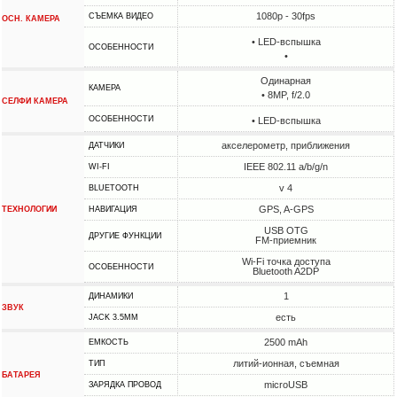
1080p - 30fps
СЪЕМКА ВИДЕО
ОСН. КАМЕРА
• LED-вспышка
ОСОБЕННОСТИ
•
Одинарная
КАМЕРА
• 8MP, f/2.0
СЕЛФИ КАМЕРА
ОСОБЕННОСТИ
• LED-вспышка
акселерометр, приближения
ДАТЧИКИ
IEEE 802.11 a/b/g/n
WI-FI
v 4
BLUETOOTH
GPS, A-GPS
ТЕХНОЛОГИИ
НАВИГАЦИЯ
USB OTG
ДРУГИЕ ФУНКЦИИ
FM-приемник
Wi-Fi точка доступа
ОСОБЕННОСТИ
Bluetooth A2DP
1
ДИНАМИКИ
ЗВУК
есть
JACK 3.5MM
2500 mAh
ЕМКОСТЬ
литий-ионная, съемная
ТИП
БАТАРЕЯ
microUSB
ЗАРЯДКА ПРОВОД