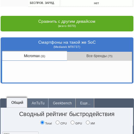
нет
БЕСПРОВ. ЗАРЯД.
Сравнить с другим девайсом
(всего 6070)
Смартфоны на такой же SoC
(Mediatek MT6737)
Micromax
Все бренды
(11)
(75)
Общий
AnTuTu
Geekbench
Еще...
Сводный рейтинг быстродействия
Total
CPU
GPU
ИИ