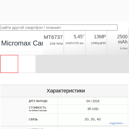
MT6737
5.45"
13MP
2500
Micromax Canvas Infinity Life
mAh
1440x720 pix.
1080p@30
2GB RAM
Li-Ion
Характеристики
04 / 2018
ДАТА ВЫХОДА
СТОИМОСТЬ
95 USD
на момент выхода
2G, 3G, 4G
СВЯЗЬ
подробнее ↓