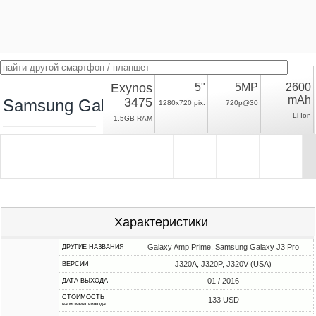
Exynos
5"
5MP
2600
mAh
3475
Samsung Galaxy J3 (2016) Exynos
1280x720 pix.
720p@30
Li-Ion
1.5GB RAM
Характеристики
Galaxy Amp Prime, Samsung Galaxy J3 Pro
ДРУГИЕ НАЗВАНИЯ
J320A, J320P, J320V (USA)
ВЕРСИИ
01 / 2016
ДАТА ВЫХОДА
СТОИМОСТЬ
133 USD
на момент выхода