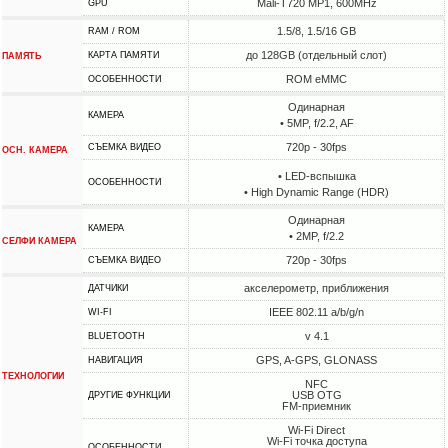
Mali-T720 MP1, 600MHz
GPU
1.5/8, 1.5/16 GB
RAM / ROM
до 128GB (отдельный слот)
КАРТА ПАМЯТИ
ПАМЯТЬ
ROM eMMC
ОСОБЕННОСТИ
Одинарная
КАМЕРА
• 5MP, f/2.2, AF
720p - 30fps
СЪЕМКА ВИДЕО
ОСН. КАМЕРА
• LED-вспышка
ОСОБЕННОСТИ
• High Dynamic Range (HDR)
Одинарная
КАМЕРА
• 2MP, f/2.2
СЕЛФИ КАМЕРА
720p - 30fps
СЪЕМКА ВИДЕО
акселерометр, приближения
ДАТЧИКИ
IEEE 802.11 a/b/g/n
WI-FI
v 4.1
BLUETOOTH
GPS, A-GPS, GLONASS
НАВИГАЦИЯ
ТЕХНОЛОГИИ
NFC
USB OTG
ДРУГИЕ ФУНКЦИИ
FM-приемник
Wi-Fi Direct
Wi-Fi точка доступа
ОСОБЕННОСТИ