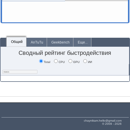
Общий
AnTuTu
Geekbench
Еще...
Сводный рейтинг быстродействия
Total
CPU
GPU
ИИ
chaynikam.hello@gmail.com
© 2009 - 2026