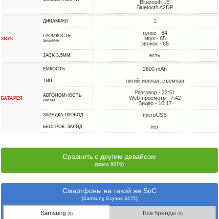
Bluetooth LE
Bluetooth A2DP
1
ДИНАМИКИ
голос - 64
ГРОМКОСТЬ
звук - 65
ЗВУК
(децибел)
звонок - 68
есть
JACK 3.5MM
2600 mAh
ЕМКОСТЬ
литий-ионная, съемная
ТИП
Разговор - 22:51
АВТОНОМНОСТЬ
Web-просмотр - 7:42
БАТАРЕЯ
(часов)
Видео - 10:17
microUSB
ЗАРЯДКА ПРОВОД
нет
БЕСПРОВ. ЗАРЯД.
Сравнить с другим девайсом
(всего 6070)
Смартфоны на такой же SoC
(Samsung Exynos 3475)
Samsung
Все бренды
(9)
(9)