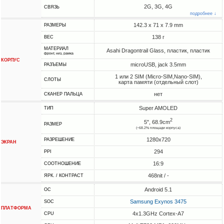
2G, 3G, 4G
СВЯЗЬ
подробнее ↓
142.3 x 71 x 7.9 mm
РАЗМЕРЫ
138 г
ВЕС
МАТЕРИАЛ
Asahi Dragontrail Glass, пластик, пластик
фронт, низ, рамка
КОРПУС
microUSB, jack 3.5mm
РАЗЪЕМЫ
1 или 2 SIM (Micro-SIM,Nano-SIM),
СЛОТЫ
карта памяти (отдельный слот)
нет
СКАНЕР ПАЛЬЦА
Super AMOLED
ТИП
2
5", 68.9cm
РАЗМЕР
(~68.2% площади корпуса)
1280x720
РАЗРЕШЕНИЕ
ЭКРАН
294
PPI
16:9
СООТНОШЕНИЕ
468nit / -
ЯРК. / КОНТРАСТ
Android 5.1
ОС
Samsung Exynos 3475
SOC
ПЛАТФОРМА
4x1.3GHz Cortex-A7
CPU