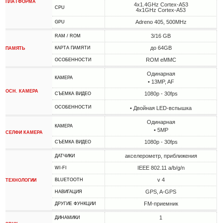
ПЛАТФОРМА
4x1.4GHz Cortex-A53
CPU
4x1GHz Cortex-A53
Adreno 405, 500MHz
GPU
3/16 GB
RAM / ROM
до 64GB
КАРТА ПАМЯТИ
ПАМЯТЬ
ROM eMMC
ОСОБЕННОСТИ
Одинарная
КАМЕРА
• 13MP, AF
ОСН. КАМЕРА
1080p - 30fps
СЪЕМКА ВИДЕО
ОСОБЕННОСТИ
• Двойная LED-вспышка
Одинарная
КАМЕРА
• 5MP
СЕЛФИ КАМЕРА
1080p - 30fps
СЪЕМКА ВИДЕО
акселерометр, приближения
ДАТЧИКИ
IEEE 802.11 a/b/g/n
WI-FI
v 4
BLUETOOTH
ТЕХНОЛОГИИ
GPS, A-GPS
НАВИГАЦИЯ
FM-приемник
ДРУГИЕ ФУНКЦИИ
1
ДИНАМИКИ