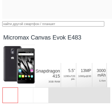
Micromax Canvas Evok E483
Snapdragon
5.5"
13MP
3000
mAh
415
1280x720
1080p@30
pix.
Li-Ion
3GB RAM