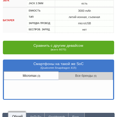
ЗВУК
есть
JACK 3.5MM
3000 mAh
ЕМКОСТЬ
литий-ионная, съемная
ТИП
БАТАРЕЯ
microUSB
ЗАРЯДКА ПРОВОД
нет
БЕСПРОВ. ЗАРЯД.
Сравнить с другим девайсом
(всего 6070)
Смартфоны на такой же SoC
(Qualcomm Snapdragon 415)
Micromax
Все бренды
(3)
(6)
Общий