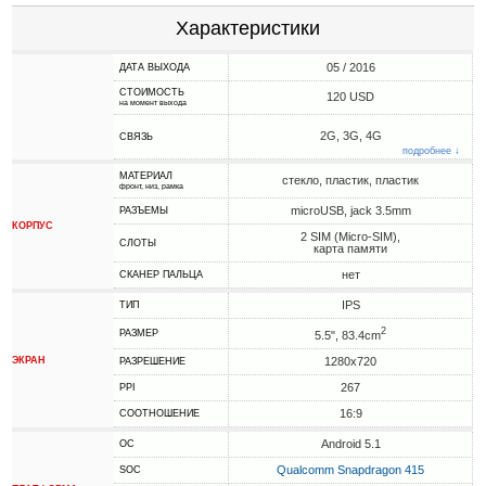
Характеристики
05 / 2016
ДАТА ВЫХОДА
СТОИМОСТЬ
120 USD
на момент выхода
2G, 3G, 4G
СВЯЗЬ
подробнее ↓
МАТЕРИАЛ
стекло, пластик, пластик
фронт, низ, рамка
microUSB, jack 3.5mm
РАЗЪЕМЫ
КОРПУС
2 SIM (Micro-SIM),
СЛОТЫ
карта памяти
нет
СКАНЕР ПАЛЬЦА
IPS
ТИП
2
РАЗМЕР
5.5", 83.4cm
ЭКРАН
1280x720
РАЗРЕШЕНИЕ
267
PPI
16:9
СООТНОШЕНИЕ
Android 5.1
ОС
Qualcomm Snapdragon 415
SOC