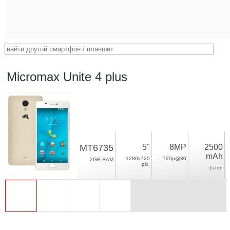
Micromax Unite 4 plus
MT6735
5"
8MP
2500
mAh
1280x720
720p@30
2GB RAM
pix.
Li-Ion