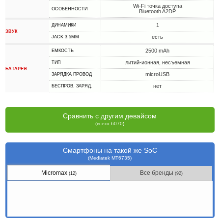
Wi-Fi точка доступа
ОСОБЕННОСТИ
Bluetooth A2DP
1
ДИНАМИКИ
ЗВУК
есть
JACK 3.5MM
2500 mAh
ЕМКОСТЬ
литий-ионная, несъемная
ТИП
БАТАРЕЯ
microUSB
ЗАРЯДКА ПРОВОД
нет
БЕСПРОВ. ЗАРЯД.
Сравнить с другим девайсом
(всего 6070)
Смартфоны на такой же SoC
(Mediatek MT6735)
Micromax
Все бренды
(12)
(92)