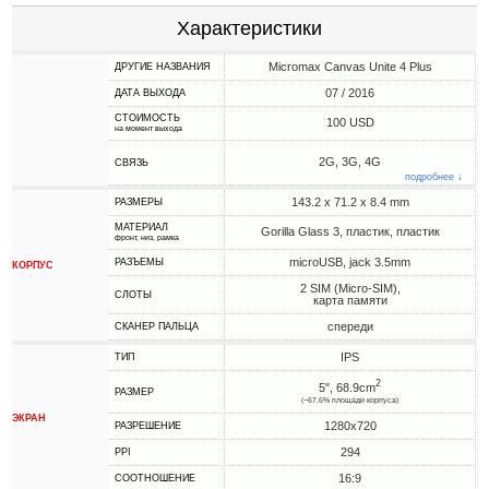
Характеристики
Micromax Canvas Unite 4 Plus
ДРУГИЕ НАЗВАНИЯ
07 / 2016
ДАТА ВЫХОДА
СТОИМОСТЬ
100 USD
на момент выхода
2G, 3G, 4G
СВЯЗЬ
подробнее ↓
143.2 x 71.2 x 8.4 mm
РАЗМЕРЫ
МАТЕРИАЛ
Gorilla Glass 3, пластик, пластик
фронт, низ, рамка
microUSB, jack 3.5mm
РАЗЪЕМЫ
КОРПУС
2 SIM (Micro-SIM),
СЛОТЫ
карта памяти
спереди
СКАНЕР ПАЛЬЦА
IPS
ТИП
2
5", 68.9cm
РАЗМЕР
(~67.6% площади корпуса)
ЭКРАН
1280x720
РАЗРЕШЕНИЕ
294
PPI
16:9
СООТНОШЕНИЕ