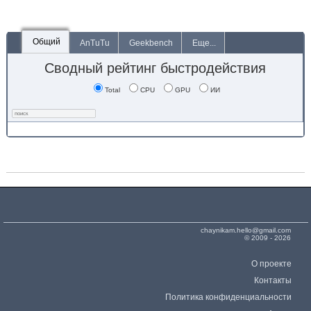
Общий
AnTuTu
Geekbench
Еще...
Сводный рейтинг быстродействия
Total
CPU
GPU
ИИ
chaynikam.hello@gmail.com
© 2009 - 2026
О проекте
Контакты
Политика конфиденциальности