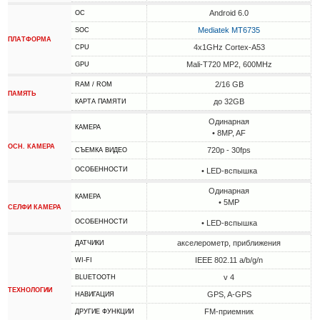
Android 6.0
ОС
Mediatek MT6735
SOC
ПЛАТФОРМА
4x1GHz Cortex-A53
CPU
Mali-T720 MP2, 600MHz
GPU
2/16 GB
RAM / ROM
ПАМЯТЬ
до 32GB
КАРТА ПАМЯТИ
Одинарная
КАМЕРА
• 8MP, AF
ОСН. КАМЕРА
720p - 30fps
СЪЕМКА ВИДЕО
ОСОБЕННОСТИ
• LED-вспышка
Одинарная
КАМЕРА
• 5MP
СЕЛФИ КАМЕРА
ОСОБЕННОСТИ
• LED-вспышка
акселерометр, приближения
ДАТЧИКИ
IEEE 802.11 a/b/g/n
WI-FI
v 4
BLUETOOTH
ТЕХНОЛОГИИ
GPS, A-GPS
НАВИГАЦИЯ
FM-приемник
ДРУГИЕ ФУНКЦИИ